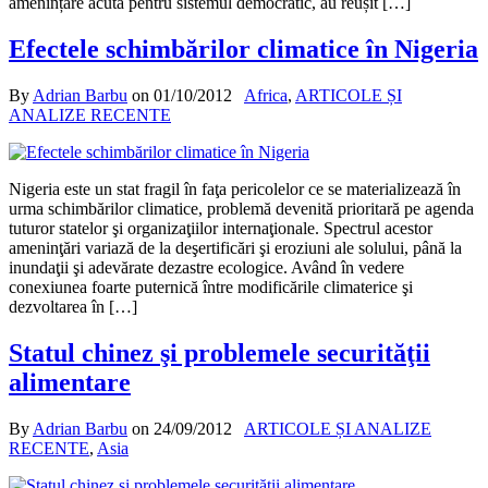
amenințare acută pentru sistemul democratic, au reușit […]
Efectele schimbărilor climatice în Nigeria
By
Adrian Barbu
on
01/10/2012
Africa
,
ARTICOLE ȘI
ANALIZE RECENTE
Nigeria este un stat fragil în faţa pericolelor ce se materializează în
urma schimbărilor climatice, problemă devenită prioritară pe agenda
tuturor statelor şi organizaţiilor internaţionale. Spectrul acestor
ameninţări variază de la deşertificări şi eroziuni ale solului, până la
inundaţii şi adevărate dezastre ecologice. Având în vedere
conexiunea foarte puternică între modificările climaterice şi
dezvoltarea în […]
Statul chinez şi problemele securităţii
alimentare
By
Adrian Barbu
on
24/09/2012
ARTICOLE ȘI ANALIZE
RECENTE
,
Asia