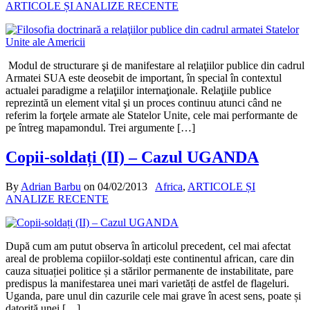
ARTICOLE ȘI ANALIZE RECENTE
Modul de structurare şi de manifestare al relaţiilor publice din cadrul
Armatei SUA este deosebit de important, în special în contextul
actualei paradigme a relaţiilor internaţionale. Relaţiile publice
reprezintă un element vital şi un proces continuu atunci când ne
referim la forţele armate ale Statelor Unite, cele mai performante de
pe întreg mapamondul. Trei argumente […]
Copii-soldați (II) – Cazul UGANDA
By
Adrian Barbu
on
04/02/2013
Africa
,
ARTICOLE ȘI
ANALIZE RECENTE
După cum am putut observa în articolul precedent, cel mai afectat
areal de problema copiilor-soldați este continentul african, care din
cauza situației politice și a stărilor permanente de instabilitate, pare
predispus la manifestarea unei mari varietăți de astfel de flageluri.
Uganda, pare unul din cazurile cele mai grave în acest sens, poate și
datorită unei […]