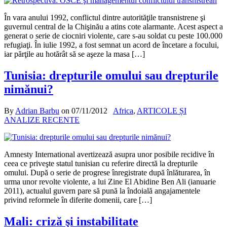
În vara anului 1992, conflictul dintre autorităţile transnistrene şi
guvernul central de la Chişinău a atins cote alarmante. Acest aspect a
generat o serie de ciocniri violente, care s-au soldat cu peste 100.000
refugiaţi. În iulie 1992, a fost semnat un acord de încetare a focului,
iar părţile au hotărât să se aşeze la masa […]
Tunisia: drepturile omului sau drepturile
nimănui?
By
Adrian Barbu
on
07/11/2012
Africa
,
ARTICOLE ȘI
ANALIZE RECENTE
Amnesty International avertizează asupra unor posibile recidive în
ceea ce priveşte statul tunisian cu referire directă la drepturile
omului. După o serie de progrese înregistrate după înlăturarea, în
urma unor revolte violente, a lui Zine El Abidine Ben Ali (ianuarie
2011), actualul guvern pare să pună la îndoială angajamentele
privind reformele în diferite domenii, care […]
Mali: criză şi instabilitate