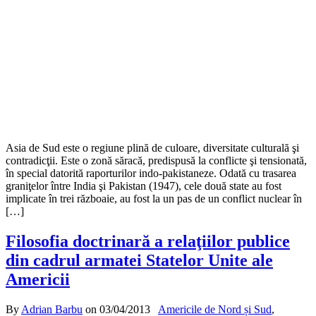
Asia de Sud este o regiune plină de culoare, diversitate culturală şi
contradicţii. Este o zonă săracă, predispusă la conflicte şi tensionată,
în special datorită raporturilor indo-pakistaneze. Odată cu trasarea
graniţelor între India şi Pakistan (1947), cele două state au fost
implicate în trei războaie, au fost la un pas de un conflict nuclear în
[…]
Filosofia doctrinară a relaţiilor publice
din cadrul armatei Statelor Unite ale
Americii
By
Adrian Barbu
on
03/04/2013
Americile de Nord și Sud
,