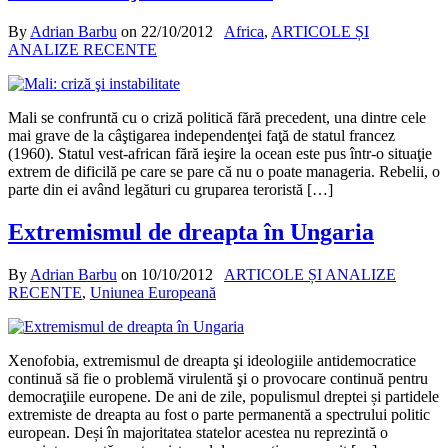
By
Adrian Barbu
on
22/10/2012
Africa
,
ARTICOLE ȘI
ANALIZE RECENTE
Mali se confruntă cu o criză politică fără precedent, una dintre cele
mai grave de la câştigarea independenţei faţă de statul francez
(1960). Statul vest-african fără ieşire la ocean este pus într-o situaţie
extrem de dificilă pe care se pare că nu o poate manageria. Rebelii, o
parte din ei având legături cu gruparea teroristă […]
Extremismul de dreapta în Ungaria
By
Adrian Barbu
on
10/10/2012
ARTICOLE ȘI ANALIZE
RECENTE
,
Uniunea Europeană
Xenofobia, extremismul de dreapta şi ideologiile antidemocratice
continuă să fie o problemă virulentă şi o provocare continuă pentru
democraţiile europene. De ani de zile, populismul dreptei și partidele
extremiste de dreapta au fost o parte permanentă a spectrului politic
european. Deși în majoritatea statelor acestea nu reprezintă o