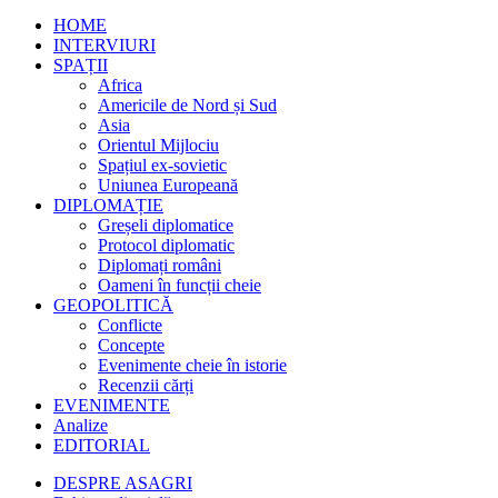
HOME
INTERVIURI
SPAȚII
Africa
Americile de Nord și Sud
Asia
Orientul Mijlociu
Spațiul ex-sovietic
Uniunea Europeană
DIPLOMAȚIE
Greșeli diplomatice
Protocol diplomatic
Diplomați români
Oameni în funcții cheie
GEOPOLITICĂ
Conflicte
Concepte
Evenimente cheie în istorie
Recenzii cărți
EVENIMENTE
Analize
EDITORIAL
DESPRE ASAGRI