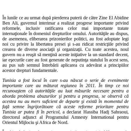
În lunile ce au urmat după pierderea puterii de către Zine El Abidine
Ben Ali, guvernul interimar a realizat progrese importante privind
reformele, inclusiv ratificarea celor mai importante tratate
internaţionale în domeniul drepturilor omului. Autorităţile au dispus,
de asemenea, eliberarea prizonierilor politici, au fost adoptate legi
noi cu privire la libertatea presei şi s-au ridicat restricţiile privind
crearea de diverse asociaţii şi organizaţii. Cu toate acestea, noul
guvern nu a reuşit să menţină aceste iniţiative la un standard decent,
iar eşecurile care au fost generate de neputinţa statului în acest sens,
au pus sub semnul întrebării aplicarea cu adevărat a principiilor
acestor drepturi fundamentale.
Tunisia a fost locul în care s-au născut o serie de evenimente
importante care au măturat regiunea în 2011. În timp ce noi
recunoaştem că autorităţile au luat măsurile necesare pentru a
aborda problema abuzurilor şi pentru a progresa, se observă că
acestea nu au mers suficient de departe şi există în momentul de
faţă semne îngrijorătoare că aceste reforme prioritare pentru
Tunisia ar putea fi în pericol
, a declarat Hassiba Hadj Sahraoui,
directorul adjunct al Programului Amnesty International pentru
Orientul Mijlociu şi Africa de Nord.