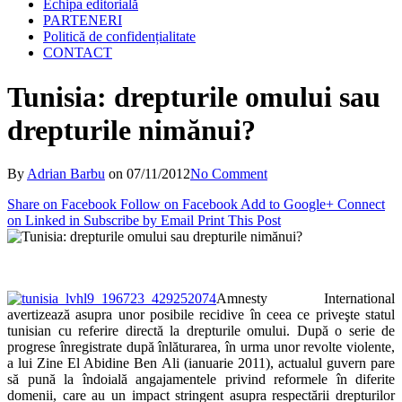
Echipa editorială
PARTENERI
Politică de confidențialitate
CONTACT
Tunisia: drepturile omului sau
drepturile nimănui?
By
Adrian Barbu
on
07/11/2012
No Comment
Share on Facebook
Follow on Facebook
Add to Google+
Connect
on Linked in
Subscribe by Email
Print This Post
Amnesty International
avertizează asupra unor posibile recidive în ceea ce priveşte statul
tunisian cu referire directă la drepturile omului. După o serie de
progrese înregistrate după înlăturarea, în urma unor revolte violente,
a lui Zine El Abidine Ben Ali (ianuarie 2011), actualul guvern pare
să pună la îndoială angajamentele privind reformele în diferite
domenii, care au un impact stringent asupra respectării drepturilor