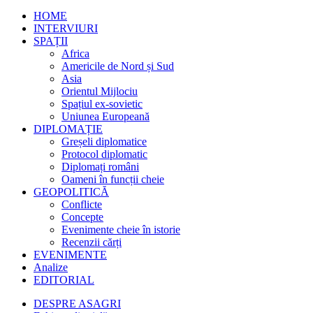
HOME
INTERVIURI
SPAȚII
Africa
Americile de Nord și Sud
Asia
Orientul Mijlociu
Spațiul ex-sovietic
Uniunea Europeană
DIPLOMAȚIE
Greșeli diplomatice
Protocol diplomatic
Diplomați români
Oameni în funcții cheie
GEOPOLITICĂ
Conflicte
Concepte
Evenimente cheie în istorie
Recenzii cărți
EVENIMENTE
Analize
EDITORIAL
DESPRE ASAGRI