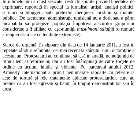
În ultimele luni au fost sesizate restricţii sporite privind libertatea de
exprimare, raportată în special la jurnalişti, artişti, analişti politici,
scriitori şi bloggeri, sub pretextul menţinerii oridinii şi moralei
publice. De asemenea, administraţia tunisiană nu a dorit sau a părut
incapabilă să protejeze populaţia împotriva atacurilor grupurilor
considerate a fi afiliate cu aşa-numiţii
musulmani salafiţti
(o ramură
a religiei islamice cu tendinţe extremiste).
Starea de urgenţă, în vigoare din data de 14 ianuarie 2011, a fost în
repetate rânduri reînnoită, cel mai recent la sfârşitul lunii octombrie a
acestui an. Protestatarii au continuat să iasă în stradă, nemulţumiţi de
ritmul lent al reformelor, dar au fost întâmpinaţi de către forţele de
ordine cu acţiuni inutile şi violenţe. Pe parcursul anului 2012,
Amnesty International a primit nenumărate rapoarte cu referire la
acte de tortură şi rele tratamente aplicate protestatarilor, care au
pretins că au fost agresaţi şi bătuţi în timpul demonstraţiilor sau în
arest.