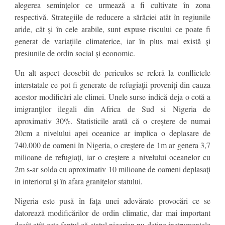
alegerea seminţelor ce urmează a fi cultivate în zona
respectivă. Strategiile de reducere a sărăciei atât în regiunile
aride, cât şi în cele arabile, sunt expuse riscului ce poate fi
generat de variaţiile climaterice, iar în plus mai există şi
presiunile de ordin social şi economic.
Un alt aspect deosebit de periculos se referă la conflictele
interstatale ce pot fi generate de refugiaţii proveniţi din cauza
acestor modificări ale climei. Unele surse indică deja o cotă a
imigranţilor ilegali din Africa de Sud si Nigeria de
aproximativ 30%. Statisticile arată că o creştere de numai
20cm a nivelului apei oceanice ar implica o deplasare de
740.000 de oameni în Nigeria, o creştere de 1m ar genera 3,7
milioane de refugiaţi, iar o creştere a nivelului oceanelor cu
2m s-ar solda cu aproximativ 10 milioane de oameni deplasaţi
in interiorul şi în afara graniţelor statului.
Nigeria este pusă în faţa unei adevărate provocări ce se
datorează modificărilor de ordin climatic, dar mai important
decât atât este faptul că statul nigerian nu deţine instrumentele