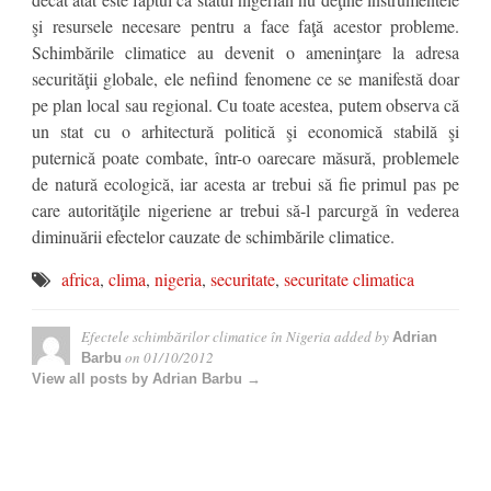
şi resursele necesare pentru a face faţă acestor probleme.
Schimbările climatice au devenit o ameninţare la adresa
securităţii globale, ele nefiind fenomene ce se manifestă doar
pe plan local sau regional. Cu toate acestea, putem observa că
un stat cu o arhitectură politică şi economică stabilă şi
puternică poate combate, într-o oarecare măsură, problemele
de natură ecologică, iar acesta ar trebui să fie primul pas pe
care autorităţile nigeriene ar trebui să-l parcurgă în vederea
diminuării efectelor cauzate de schimbările climatice.
africa
,
clima
,
nigeria
,
securitate
,
securitate climatica
Efectele schimbărilor climatice în Nigeria
added by
Adrian
on
01/10/2012
Barbu
View all posts by Adrian Barbu →