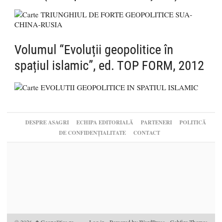
Volumul “Evoluții geopolitice în
spațiul islamic”, ed. TOP FORM, 2012
DESPRE ASAGRI
ECHIPA EDITORIALĂ
PARTENERI
POLITICĂ
DE CONFIDENȚIALITATE
CONTACT
© 2026,
Geopolitics.ro
Log in
-
Powered by WordPress
-
Gabfire Themes