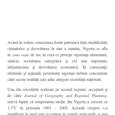
Având în vedere conexiunea foarte puternică între modificările
climaterice şi dezvoltarea în sine a statului, Nigeria se afla
în
zona roşie
de risc în ceea ce priveşte siguranţa alimentară,
sărăcia, securitatea energetică şi cel mai important,
infrastructura şi dezvoltarea economică. În consecinţă,
eforturile şi acţiunile guvernului nigerian trebuie concentrate
către aceste realităţi care aduc atingere securităţii naţionale.
Una din cercetările realizate pe această regiune, acceptată şi
de către
Journal of Geography and Regional Planning
,
relevă faptul că temperatura medie din Nigeria a crescut cu
1,7°C în perioada 1901 – 2005. Această creştere s-a
manifestat în mod mai accentuat în zonele semi-aride şi mai