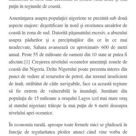
puţin în regiunile de coastă.
Ameninţarea asupra populaţiei nigeriene se prezintă sub două
aspecte majore: deşertificare în nord şi eroziunea arealelor de
coastă în zona de sud. Datorită păşunatului excesiv, a abuzului
asupra pădurilor şi a precipitaţiilor din ce în ce mai
neadecvate, Sahara avansează cu aproximativ 600 de metri
anual. Peste 55 de milioane de oameni din 10 state ar putea fi
afectate.[1] Creşterea nivelului oceanelor ameninţă zonele de
coastă din Nigeria. Delta Nigerului poate prezenta interes din
punct de vedere al resurselor de petrol, dar terenul insuficient
de înalt, străbătut de căile navigabile, face ca această regiune
să fie extrem de vulnerabilă la inundaţii. Jumătate din
populaţia de 15 milioane a oraşului Lagos (cel mai mare oraş
al statului nigerian) trăieşte la mai puţin de 6 metri deasupra
nivelului apei oceanice.
În economia rurală, aproape toate fermele mici se ghidează în
funcţie de regularitatea ploilor atunci când vine vorba de