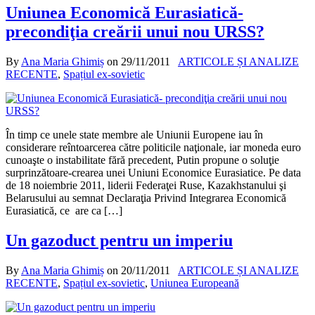
Uniunea Economică Eurasiatică-
precondiţia creării unui nou URSS?
By
Ana Maria Ghimiș
on
29/11/2011
ARTICOLE ȘI ANALIZE
RECENTE
,
Spațiul ex-sovietic
În timp ce unele state membre ale Uniunii Europene iau în
considerare reîntoarcerea către politicile naţionale, iar moneda euro
cunoaşte o instabilitate fără precedent, Putin propune o soluţie
surprinzătoare-crearea unei Uniuni Economice Eurasiatice. Pe data
de 18 noiembrie 2011, liderii Federaţei Ruse, Kazakhstanului şi
Belarusului au semnat Declaraţia Privind Integrarea Economică
Eurasiatică, ce are ca […]
Un gazoduct pentru un imperiu
By
Ana Maria Ghimiș
on
20/11/2011
ARTICOLE ȘI ANALIZE
RECENTE
,
Spațiul ex-sovietic
,
Uniunea Europeană