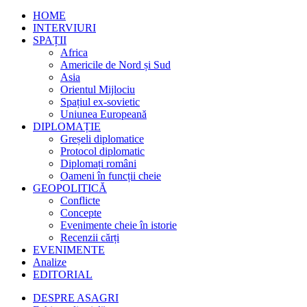
HOME
INTERVIURI
SPAȚII
Africa
Americile de Nord și Sud
Asia
Orientul Mijlociu
Spațiul ex-sovietic
Uniunea Europeană
DIPLOMAȚIE
Greșeli diplomatice
Protocol diplomatic
Diplomați români
Oameni în funcții cheie
GEOPOLITICĂ
Conflicte
Concepte
Evenimente cheie în istorie
Recenzii cărți
EVENIMENTE
Analize
EDITORIAL
DESPRE ASAGRI