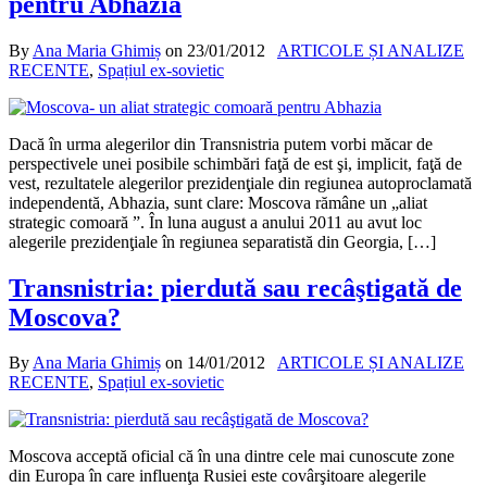
pentru Abhazia
By
Ana Maria Ghimiș
on
23/01/2012
ARTICOLE ȘI ANALIZE
RECENTE
,
Spațiul ex-sovietic
Dacă în urma alegerilor din Transnistria putem vorbi măcar de
perspectivele unei posibile schimbări faţă de est şi, implicit, faţă de
vest, rezultatele alegerilor prezidenţiale din regiunea autoproclamată
independentă, Abhazia, sunt clare: Moscova rămâne un „aliat
strategic comoară ”. În luna august a anului 2011 au avut loc
alegerile prezidenţiale în regiunea separatistă din Georgia, […]
Transnistria: pierdută sau recâştigată de
Moscova?
By
Ana Maria Ghimiș
on
14/01/2012
ARTICOLE ȘI ANALIZE
RECENTE
,
Spațiul ex-sovietic
Moscova acceptă oficial că în una dintre cele mai cunoscute zone
din Europa în care influenţa Rusiei este covârşitoare alegerile