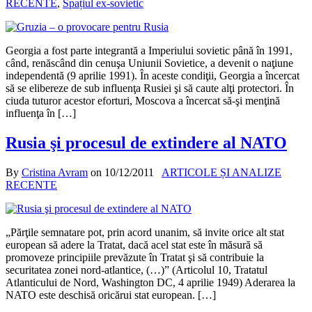
RECENTE
,
Spațiul ex-sovietic
Georgia a fost parte integrantă a Imperiului sovietic până în 1991,
când, renăscând din cenuşa Uniunii Sovietice, a devenit o naţiune
independentă (9 aprilie 1991). În aceste condiţii, Georgia a încercat
să se elibereze de sub influenţa Rusiei şi să caute alţi protectori. În
ciuda tuturor acestor eforturi, Moscova a încercat să-şi menţină
influenţa în […]
Rusia şi procesul de extindere al NATO
By
Cristina Avram
on
10/12/2011
ARTICOLE ȘI ANALIZE
RECENTE
„Părţile semnatare pot, prin acord unanim, să invite orice alt stat
european să adere la Tratat, dacă acel stat este în măsură să
promoveze principiile prevăzute în Tratat şi să contribuie la
securitatea zonei nord-atlantice, (…)” (Articolul 10, Tratatul
Atlanticului de Nord, Washington DC, 4 aprilie 1949) Aderarea la
NATO este deschisă oricărui stat european. […]