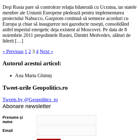
Deşi Rusia pare să controleze relaţia bilaterală cu Ucraina, iar statele
membre ale Uniunii Europene pledează pentru implementarea
proiectului Nabucco, Gazprom continuă să semneze acorduri cu
Europa şi chiar să inaugureze noi gazoducte ruseşti, consolidând
astfel imperiul energetic deja existent al Moscovei. Pe data de 8
noiembrie 2011 preşedintele Rusiei, Dimitri Medvedev, alături de
liderii […]
« Previous
1
2
3
4
Next »
Autorul acestui articol:
Ana Maria Ghimiș
Tweet-urile Geopolitics.ro
Tweets by @Geopolitics_ro
Abonare newsletter
Prenume şi
nume
:
Email
: