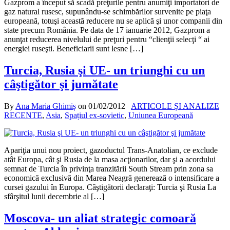
Gazprom a început să scadă preţurile pentru anumiţi importatori de
gaz natural rusesc, supunându-se schimbărilor survenite pe piaţa
europeană, totuşi această reducere nu se aplică şi unor companii din
state precum România. Pe data de 17 ianuarie 2012, Gazprom a
anunţat reducerea nivelului de preţuri pentru “clienţii selecţi “ ai
energiei ruseşti. Beneficiarii sunt lesne […]
Turcia, Rusia şi UE- un triunghi cu un
câştigător şi jumătate
By
Ana Maria Ghimiș
on
01/02/2012
ARTICOLE ȘI ANALIZE
RECENTE
,
Asia
,
Spațiul ex-sovietic
,
Uniunea Europeană
Apariţia unui nou proiect, gazoductul Trans-Anatolian, ce exclude
atât Europa, cât şi Rusia de la masa acţionarilor, dar şi a acordului
semnat de Turcia în privinţa tranzitării South Stream prin zona sa
economică exclusivă din Marea Neagră generează o intensificare a
cursei gazului în Europa. Câştigătorii declaraţi: Turcia şi Rusia La
sfârşitul lunii decembrie al […]
Moscova- un aliat strategic comoară