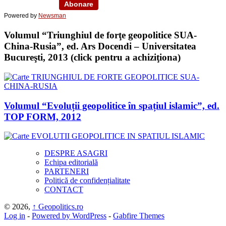
Powered by
Newsman
Volumul “Triunghiul de forţe geopolitice SUA-
China-Rusia”, ed. Ars Docendi – Universitatea
Bucureşti, 2013 (click pentru a achiziţiona)
Volumul “Evoluții geopolitice în spațiul islamic”, ed.
TOP FORM, 2012
DESPRE ASAGRI
Echipa editorială
PARTENERI
Politică de confidențialitate
CONTACT
© 2026,
↑
Geopolitics.ro
Log in
-
Powered by WordPress
-
Gabfire Themes