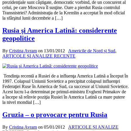
prezidenţiale sunt câştigate, democratic vorbind, de un concurent al
celui, pe care Moscova îl susţine. Oare a pierdut Rusia controlul
Transnistriei? Administraţia de la Kremlin a acceptat în mod oficial
la sfârşitul lunii decembrie a […]
Rusia şi America Latină: considerente
geopolitice
By
Cristina Avram
on
13/01/2012
Americile de Nord și Sud
,
ARTICOLE ȘI ANALIZE RECENTE
Tendinţa recentă a Rusiei de a influenţa America Latină a început în
1997. Colapsul Uniunii Sovietice a precipitat colapsul influenţei
Federaţiei Ruse în America de Sud, ca succesor al Uniunii Sovietice.
Acest lucru l-a determinat pe primul-ministru Evgheni Primakov de
a începe să reînvie poziţia Rusiei în America Latină ca mare putere
la nivel mondial […]
Gruzia – o provocare pentru Rusia
By
Cristina Avram
on
05/01/2012
ARTICOLE ȘI ANALIZE