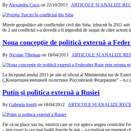
By
Alexandru Cucu
on
22/10/2013
ARTICOLE ȘI ANALIZE RE
Mizele geopolitice ale conflictului civil din Siria, izbucnit în 2011 s
de 2 ani conflictul s-a dovedit a fi imposibil de stopat de către actorii
Noua concepţie de politică externă a Feder
By
Nicolae Țîbrigan
on
18/04/2013
ARTICOLE ȘI ANALIZE R
La începutul anului 2013 pe site-ul oficial al Ministerului rus de Exter
(„Концепция внешней политики Российской Федерации” – n.r.). Dincolo
Putin şi politica externă a Rusiei
By
Gabriela Ioniță
on
18/04/2012
ARTICOLE ȘI ANALIZE REC
Fie că ne place sau nu, istoricii care se vor apleca asupra cronicilor 
– mai exact la cea mai înaltă funcţie în stat – s-a realizat un moment c