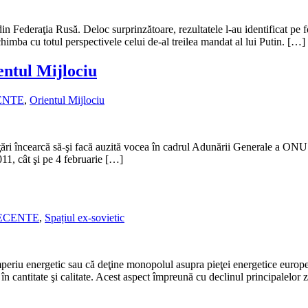
din Federaţia Rusă. Deloc surprinzătoare, rezultatele l-au identificat pe
himba cu totul perspectivele celui de-al treilea mandat al lui Putin. […]
ientul Mijlociu
ENTE
,
Orientul Mijlociu
 ţări încearcă să-şi facă auzită vocea în cadrul Adunării Generale a ON
11, cât şi pe 4 februarie […]
RECENTE
,
Spațiul ex-sovietic
imperiu energetic sau că deţine monopolul asupra pieţei energetice europe
ve în cantitate şi calitate. Acest aspect împreună cu declinul principalelo