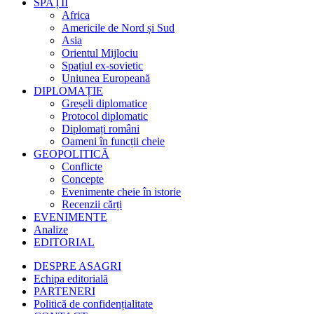
SPAȚII
Africa
Americile de Nord și Sud
Asia
Orientul Mijlociu
Spațiul ex-sovietic
Uniunea Europeană
DIPLOMAȚIE
Greșeli diplomatice
Protocol diplomatic
Diplomați români
Oameni în funcții cheie
GEOPOLITICĂ
Conflicte
Concepte
Evenimente cheie în istorie
Recenzii cărți
EVENIMENTE
Analize
EDITORIAL
DESPRE ASAGRI
Echipa editorială
PARTENERI
Politică de confidențialitate