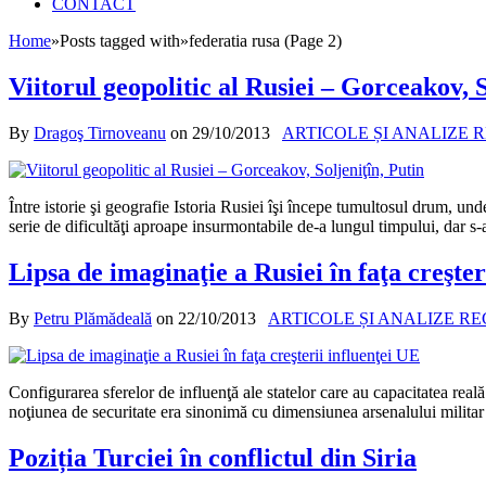
CONTACT
Home
»
Posts tagged with
»
federatia rusa (Page 2)
Viitorul geopolitic al Rusiei – Gorceakov, S
By
Dragoş Tirnoveanu
on
29/10/2013
ARTICOLE ȘI ANALIZE 
Între istorie şi geografie Istoria Rusiei îşi începe tumultosul drum, unde
serie de dificultăţi aproape insurmontabile de-a lungul timpului, dar s-
Lipsa de imaginaţie a Rusiei în faţa creşter
By
Petru Plămădeală
on
22/10/2013
ARTICOLE ȘI ANALIZE R
Configurarea sferelor de influenţă ale statelor care au capacitatea real
noţiunea de securitate era sinonimă cu dimensiunea arsenalului militar 
Poziția Turciei în conflictul din Siria