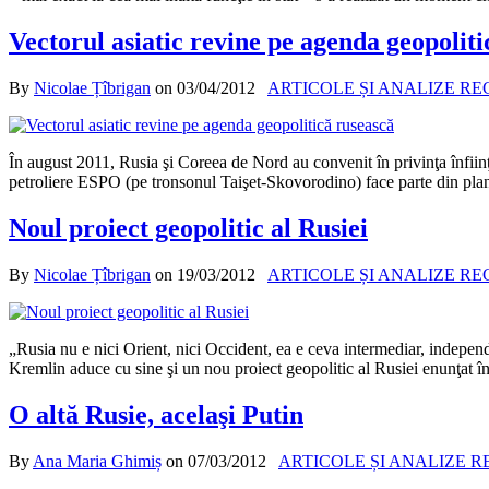
Vectorul asiatic revine pe agenda geopoliti
By
Nicolae Țîbrigan
on
03/04/2012
ARTICOLE ȘI ANALIZE R
În august 2011, Rusia şi Coreea de Nord au convenit în privinţa înfiinţ
petroliere ESPO (pe tronsonul Taişet-Skovorodino) face parte din pla
Noul proiect geopolitic al Rusiei
By
Nicolae Țîbrigan
on
19/03/2012
ARTICOLE ȘI ANALIZE R
„Rusia nu e nici Orient, nici Occident, ea e ceva intermediar, independ
Kremlin aduce cu sine şi un nou proiect geopolitic al Rusiei enunţa
O altă Rusie, acelaşi Putin
By
Ana Maria Ghimiș
on
07/03/2012
ARTICOLE ȘI ANALIZE 