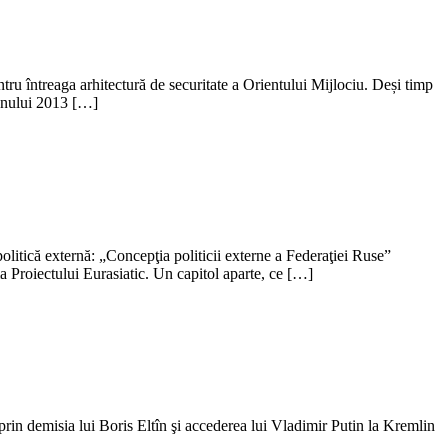
tru întreaga arhitectură de securitate a Orientului Mijlociu. Deși timp
a anului 2013 […]
politică externă: „Concepţia politicii externe a Federaţiei Ruse”
Proiectului Eurasiatic. Un capitol aparte, ce […]
prin demisia lui Boris Eltîn şi accederea lui Vladimir Putin la Kremlin