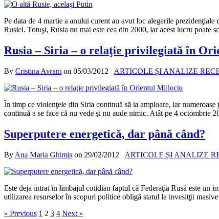
Pe data de 4 martie a anului curent au avut loc alegerile prezidenţiale 
Rusiei. Totuşi, Rusia nu mai este cea din 2000, iar acest lucru poate sc
Rusia – Siria – o relaţie privilegiată în Or
By
Cristina Avram
on
05/03/2012
ARTICOLE ȘI ANALIZE REC
În timp ce violenţele din Siria continuă să ia amploare, iar numeroase
continuă a se face că nu vede şi nu aude nimic. Atât pe 4 octombrie 20
Superputere energetică, dar până când?
By
Ana Maria Ghimiș
on
29/02/2012
ARTICOLE ȘI ANALIZE 
Este deja intrat în limbajul cotidian faptul că Federaţia Rusă este un 
utilizarea resurselor în scopuri politice obligă statul la invesitţii masi
« Previous
1
2
3
4
Next »