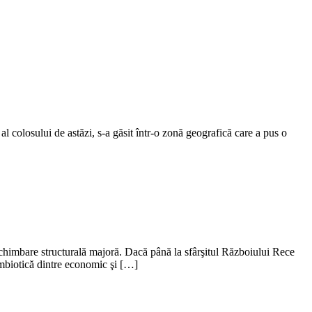
 al colosului de astăzi, s-a găsit într-o zonă geografică care a pus o
 o schimbare structurală majoră. Dacă până la sfârşitul Războiului Rece
simbiotică dintre economic şi […]