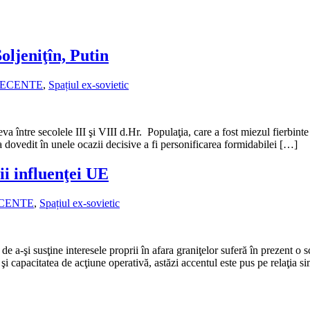
oljeniţîn, Putin
RECENTE
,
Spațiul ex-sovietic
va între secolele III şi VIII d.Hr. Populaţia, care a fost miezul fierbinte
a dovedit în unele ocazii decisive a fi personificarea formidabilei […]
ii influenţei UE
ECENTE
,
Spațiul ex-sovietic
ă de a-şi susţine interesele proprii în afara graniţelor suferă în prezent
şi capacitatea de acţiune operativă, astăzi accentul este pus pe relaţia 