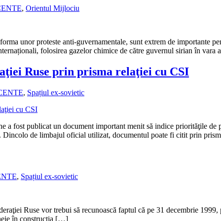
CENTE
,
Orientul Mijlociu
ub forma unor proteste anti-guvernamentale, sunt extrem de importante pen
 internaționali, folosirea gazelor chimice de către guvernul sirian în var
aţiei Ruse prin prisma relaţiei cu CSI
ECENTE
,
Spațiul ex-sovietic
ne a fost publicat un document important menit să indice priorităţile de 
 de limbajul oficial utilizat, documentul poate fi citit prin prisma 
ENTE
,
Spațiul ex-sovietic
Federaţiei Ruse vor trebui să recunoască faptul că pe 31 decembrie 1999, 
heie în construcţia […]