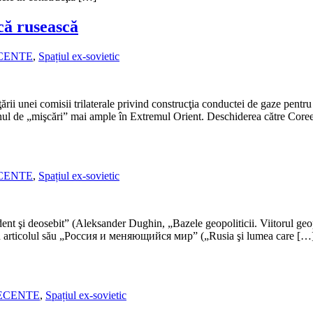
că rusească
ECENTE
,
Spațiul ex-sovietic
ării unei comisii trilaterale privind construcţia conductei de gaze pent
nul de „mişcări” mai ample în Extremul Orient. Deschiderea către Core
ECENTE
,
Spațiul ex-sovietic
ent şi deosebit” (Aleksander Dughin, „Bazele geopoliticii. Viitorul geopol
t în articolul său „Россия и меняющийся мир” („Rusia şi lumea care […
RECENTE
,
Spațiul ex-sovietic