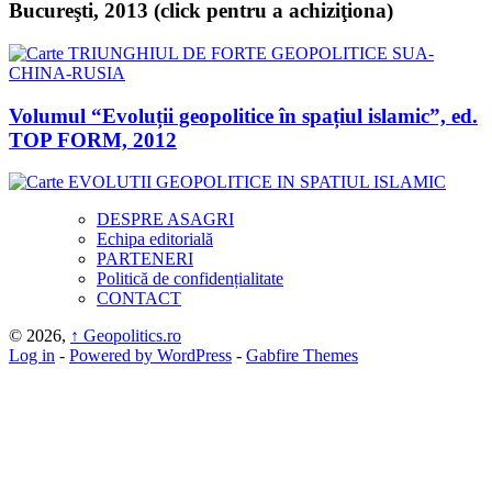
Bucureşti, 2013 (click pentru a achiziţiona)
Volumul “Evoluții geopolitice în spațiul islamic”, ed.
TOP FORM, 2012
DESPRE ASAGRI
Echipa editorială
PARTENERI
Politică de confidențialitate
CONTACT
© 2026,
↑
Geopolitics.ro
Log in
-
Powered by WordPress
-
Gabfire Themes