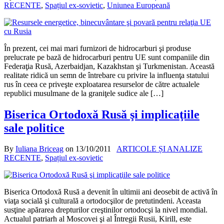
RECENTE
,
Spațiul ex-sovietic
,
Uniunea Europeană
În prezent, cei mai mari furnizori de hidrocarburi şi produse
prelucrate pe bază de hidrocarburi pentru UE sunt companiile din
Federaţia Rusă, Azerbaidjan, Kazakhstan şi Turkmenistan. Această
realitate ridică un semn de întrebare cu privire la influenţa statului
rus în ceea ce priveşte exploatarea resurselor de către actualele
republici musulmane de la graniţele sudice ale […]
Biserica Ortodoxă Rusă şi implicaţiile
sale politice
By
Iuliana Briceag
on
13/10/2011
ARTICOLE ȘI ANALIZE
RECENTE
,
Spațiul ex-sovietic
Biserica Ortodoxă Rusă a devenit în ultimii ani deosebit de activă în
viaţa socială şi culturală a ortodocşilor de pretutindeni. Aceasta
susţine apărarea drepturilor creştinilor ortodocşi la nivel mondial.
Actualul patriarh al Moscovei şi al Întregii Rusii, Kirill, este