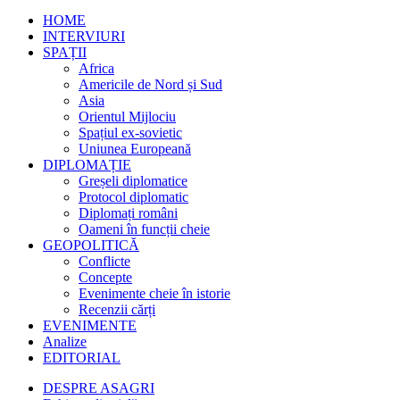
HOME
INTERVIURI
SPAȚII
Africa
Americile de Nord și Sud
Asia
Orientul Mijlociu
Spațiul ex-sovietic
Uniunea Europeană
DIPLOMAȚIE
Greșeli diplomatice
Protocol diplomatic
Diplomați români
Oameni în funcții cheie
GEOPOLITICĂ
Conflicte
Concepte
Evenimente cheie în istorie
Recenzii cărți
EVENIMENTE
Analize
EDITORIAL
DESPRE ASAGRI