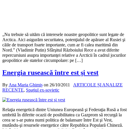
„Nu trebuie să uităm că interesele noastre geopolitice sunt legate de
Arctica. Aici asigurăm securitatea, potenţialul de apărare al Rusiei şi
căile de transport foarte importante, cum ar fi calea maritimă din
Nord.” (Vladimir Putin) Sfârşitul Războiului Rece a avut diferite
repercursiuni asupra importanţei relative a Arcticii în cadrul jocurilor
geopolitice ale statelor circumpolare: pe […]
Energia rusească între est şi vest
By
Ana Maria Ghimiș
on
26/10/2011
ARTICOLE ȘI ANALIZE
RECENTE
,
Spațiul ex-sovietic
Relaţia energetică dintre Uniunea Europeană şi Federaţia Rusă a fost
umbrită în diferite ocazii de posibilitatea ca Gazprom să recurgă la
ceea se s-ar putea numi politica de balansare între Est şi Vest,
mutându-şi resursele energetice către Republica Populară Chineză.