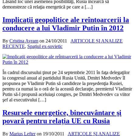
Lăsând loc unei asemenea posibilităţi, Rusia încearcă să
demonstreze că relaţia energetică pe care a […]
Implicaţii geopolitice ale reîntoarcerii la
conducere a lui Vladimir Putin în 2012
By
Cristina Avram
on
24/10/2011
ARTICOLE ȘI ANALIZE
RECENTE
,
Spațiul ex-sovietic
În cadrul discursului ţinut pe 24 septembrie 2011 în faţa delegaţilor
la congresul anual al partidului Rusia Unită, Dmitri Medvedev îl
propunea pe Vladimir Putin să candideze la preşedenţia Rusiei,
pentru ca numai la o oră de la această declaraţie, premierul Vladimir
Putin să-l propună aceluiaşi congres, pe Dmitri Medvedev ca viitor
şef al executivului […]
Resursele energetice, binecuvântare şi
povară pentru relaţia UE cu Rusia
By
Marius Lefter
on
19/10/2011
ARTICOLE ȘI ANALIZE