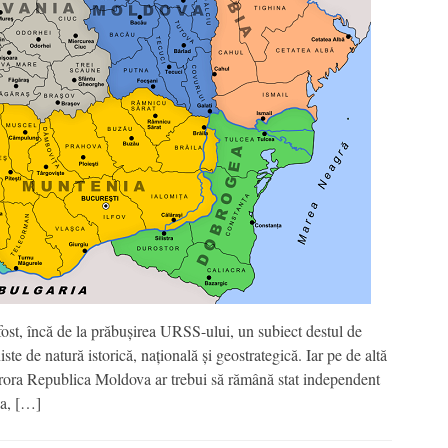
st, încă de la prăbușirea URSS-ului, un subiect destul de
te de natură istorică, națională și geostrategică. Iar pe de altă
ărora Republica Moldova ar trebui să rămână stat independent
ia, […]