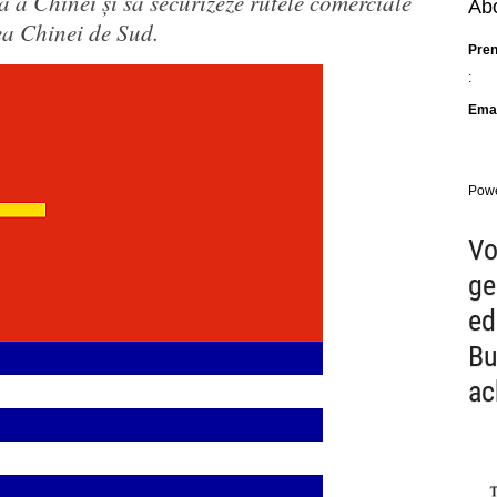
ă a Chinei și să securizeze rutele comerciale
Abo
ea Chinei de Sud.
Pre
:
Emai
Pow
Vo
ge
ed
Bu
ac