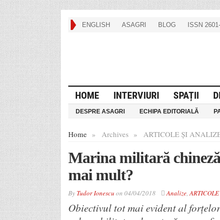
ENGLISH
ASAGRI
BLOG
ISSN 2601-
HOME
INTERVIURI
SPAȚII
D
DESPRE ASAGRI
ECHIPA EDITORIALĂ
P
Home
»
Archives
»
ARTICOLE ȘI ANALIZE
Marina militară chineză,
mai mult?
By
Tudor Ionescu
on
04/04/2018
Analize
,
ARTICOLE
Obiectivul tot mai evident al forțelo