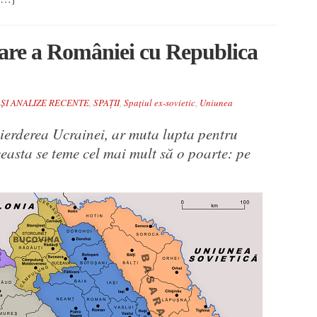
icare a României cu Republica
 ȘI ANALIZE RECENTE
,
SPAȚII
,
Spațiul ex-sovietic
,
Uniunea
pierderea Ucrainei, ar muta lupta pentru
ceasta se teme cel mai mult să o poarte: pe