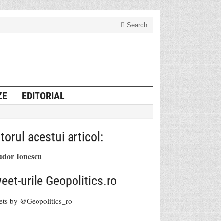
Search
ZE
EDITORIAL
torul acestui articol:
udor Ionescu
eet-urile Geopolitics.ro
ets by @Geopolitics_ro