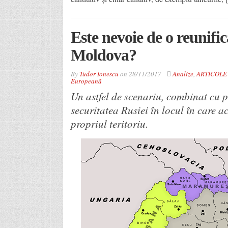
Este nevoie de o reunif
Moldova?
By
Tudor Ionescu
on
28/11/2017
Analize
,
ARTICOLE
Europeană
Un astfel de scenariu, combinat cu 
securitatea Rusiei în locul în care a
propriul teritoriu.