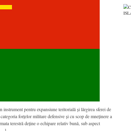
instrument pentru expansiune teritorială și lărgirea sferei de
n categoria forțelor militare defensive și cu scop de mneținere a
rmata terestră deține o echipare relativ bună, sub aspect
 […]