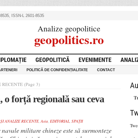
8535, ISSN-L 2601-8535
Analize geopolitice
geopolitics.ro
IPLOMAȚIE
GEOPOLITICĂ
EVENIMENTE
ANALI
ARTENERI
POLITICĂ DE CONFIDENȚIALITATE
CONTACT
Au
 RECENTE (Page 3)
 o forță regională sau ceva
T
Tw
 ȘI ANALIZE RECENTE
,
Asia
,
EDITORIAL
,
SPAȚII
Twe
r navale militare chineze este să surmonteze