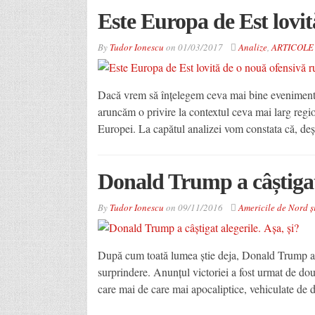
Este Europa de Est lovit
By
Tudor Ionescu
on
01/03/2017
Analize
,
ARTICOLE
Dacă vrem să înțelegem ceva mai bine evenimentel
aruncăm o privire la contextul ceva mai larg region
Europei. La capătul analizei vom constata că, deș
Donald Trump a câștigat 
By
Tudor Ionescu
on
09/11/2016
Americile de Nord ș
După cum toată lumea știe deja, Donald Trump a c
surprindere. Anunțul victoriei a fost urmat de do
care mai de care mai apocaliptice, vehiculate de d