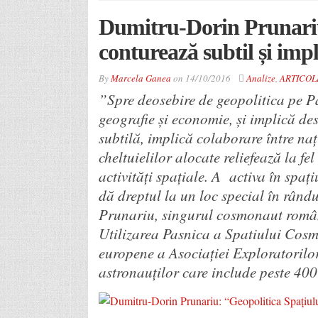
Dumitru-Dorin Prunariu:
conturează subtil și imp
By
Marcela Ganea
on
14/10/2016
Analize
,
ARTICOL
”Spre deosebire de geopolitica pe P
geografie și economie, și implică des
subtilă, implică colaborare între naț
cheltuielilor alocate reliefează la fe
activități spațiale. A activa în spați
dă dreptul la un loc special în rând
Prunariu, singurul cosmonaut român
Utilizarea Pasnica a Spatiului Cosm
europene a Asociației Exploratorilor
astronauților care include peste 400 