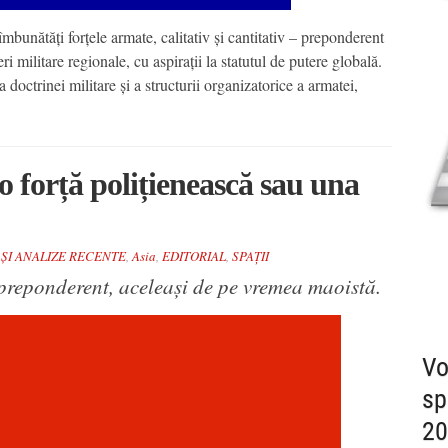
îmbunătăți forțele armate, calitativ și cantitativ – preponderent
ri militare regionale, cu aspirații la statutul de putere globală.
 doctrinei militare și a structurii organizatorice a armatei,
 o forță polițienească sau una
 ȘI ANALIZE RECENTE
,
Asia
,
EDITORIAL
,
SPAȚII
, preponderent, aceleași de pe vremea maoistă.
Vo
sp
20