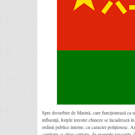
Spre deosebire de Marină, care funcționează ca un 
influență, forțele terestre chineze se încadrează î
ordinii publice interne, cu caracter polițieneșc. A
cantitativ și chiar calitativ, de exemplu tancurile,