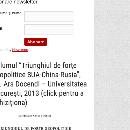
nare newsletter
nume şi nume
l
:
ered by
Newsman
lumul “Triunghiul de forţe
opolitice SUA-China-Rusia”,
. Ars Docendi – Universitatea
cureşti, 2013 (click pentru a
hiziţiona)