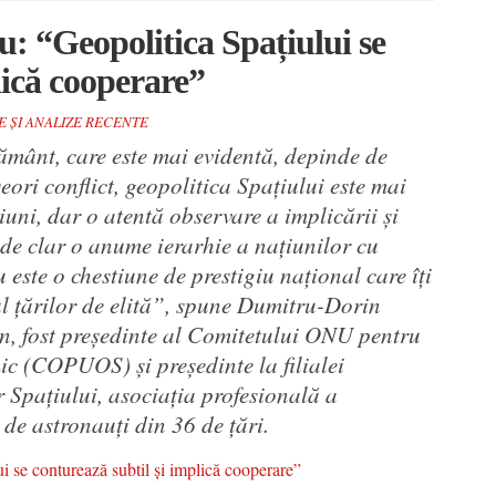
 “Geopolitica Spațiului se
lică cooperare”
E ȘI ANALIZE RECENTE
ământ, care este mai evidentă, depinde de
eori conflict, geopolitica Spațiului este mai
iuni, dar o atentă observare a implicării și
l de clar o anume ierarhie a națiunilor cu
u este o chestiune de prestigiu național care îți
ul țărilor de elită”, spune Dumitru-Dorin
, fost președinte al Comitetului ONU pentru
ic (COPUOS) și președinte la filialei
 Spațiului, asociația profesională a
de astronauți din 36 de țări.