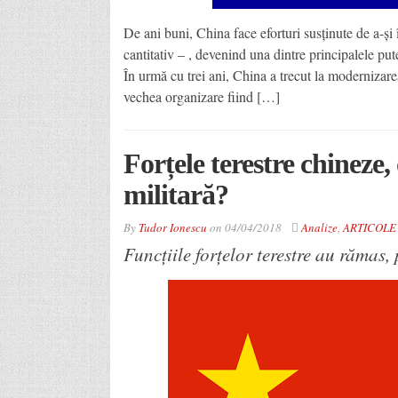
De ani buni, China face eforturi susținute de a-și 
cantitativ – , devenind una dintre principalele pute
În urmă cu trei ani, China a trecut la modernizarea
vechea organizare fiind […]
Forțele terestre chineze,
militară?
By
Tudor Ionescu
on
04/04/2018
Analize
,
ARTICOLE
Funcțiile forțelor terestre au rămas