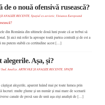
ă de o nouă ofensivă rusească?
 ȘI ANALIZE RECENTE
,
Spațiul ex-sovietic
,
Uniunea Europeană
e din România din ultimele două luni poate că ar trebui să
al. Și aici mă refer la aproape toată partea centrală și de est a
i nu putem stabili cu certitudine acest […]
alegerile. Așa, și?
i Sud
,
Analize
,
ARTICOLE ȘI ANALIZE RECENTE
,
SPAȚII
âștigat alegerile, aparent luând mai pe toate lumea prin
uă lucruri: multe glume și un număr și mai mare de scenarii
iverse canale de presă sau de unii așa-ziși analiști de […]