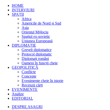
HOME
INTERVIURI
SPAȚII
Africa
Americile de Nord și Sud
Asia
Orientul Mijlociu
Spațiul ex-sovietic
Uniunea Europeană
DIPLOMAȚIE
Greșeli diplomatice
Protocol diplomatic
Diplomați români
Oameni în funcții cheie
GEOPOLITICĂ
Conflicte
Concepte
Evenimente cheie în istorie
Recenzii cărți
EVENIMENTE
Analize
EDITORIAL
DESPRE ASAGRI