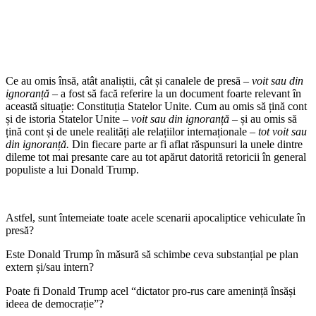
Ce au omis însă, atât analiștii, cât și canalele de presă
– voit sau din
ignoranță –
a fost să facă referire la un document foarte relevant în
această situație: Constituția Statelor Unite. Cum au omis să țină cont
și de istoria Statelor Unite
– voit sau din ignoranță –
și au omis să
țină cont și de unele realități ale relațiilor internaționale
– tot voit sau
din ignoranță.
Din fiecare parte ar fi aflat răspunsuri la unele dintre
dileme tot mai presante care au tot apărut datorită retoricii în general
populiste a lui Donald Trump.
Astfel, sunt întemeiate toate acele scenarii apocaliptice vehiculate în
presă?
Este Donald Trump în măsură să schimbe ceva substanțial pe plan
extern și/sau intern?
Poate fi Donald Trump acel “dictator pro-rus care amenință însăși
ideea de democrație”?