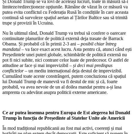
Și Donald Trump se va lovi de aceleași lucruri, toate în măsură să-i
limiteze/redirecționeze opțiunile. Rămâne de văzut în ce măsură va
putea evita conflictul cu Federația Rusă în condițiile în care aceasta
continuă să survoleze spațiul aerian al Țărilor Baltice sau să trimită
trupe și provizii în Ucraina.
Nu în ultimul rând, Donald Trump va trebui să confere o oarecare
continuitate planurilor de politică externă deja trasate de Barrack
Obama. Și probabil că în primii 2-3 ani
– posibil chiar întreg
mandatul –
va face exact acest lucru. Asta pentru că, atunci când ești
Președintele unei puteri globale, schimbările de politică externă nu
pot fi nici subite, nici contrare celor luate de predecesor. O astfel de
atitudine ar face și mai imprevizibil
– și deci mai predispus
conflictelor –
un mediu internațional deja destul de imprevizibil.
Cumulând toate aceste constrângeri, putem concluziona că spațiul
lui Donald Trump de manevră va fi destul de mic și că, foarte
probabil, va avea nevoie de un al doilea mandat pentru a-și lasa
amprenta cu adevărat asupra politicii externe americane.
Ce ar putea însemna pentru Europa de Est alegerea lui Donald
Trump în funcția de Președinte al Statelor Unite ale Americii
În mod tradițional republicanii au fost mai activi, coerenți și mai
hotărâți pe plan extern decât democrații. Este suficient să punem în