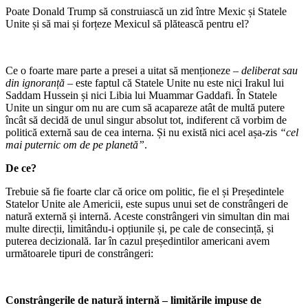
Poate Donald Trump să construiască un zid între Mexic și Statele
Unite și să mai și forțeze Mexicul să plătească pentru el?
Ce o foarte mare parte a presei a uitat să menționeze
– deliberat sau
din ignoranță
– este faptul că Statele Unite nu este nici Irakul lui
Saddam Hussein și nici Libia lui Muammar Gaddafi. În Statele
Unite un singur om nu are cum să acapareze atât de multă putere
încât să decidă de unul singur absolut tot, indiferent că vorbim de
politică externă sau de cea interna. Și nu există nici acel așa-zis
“cel
mai puternic om de pe planetă”
.
De ce?
Trebuie să fie foarte clar că orice om politic, fie el și Președintele
Statelor Unite ale Americii, este supus unui set de constrângeri de
natură externă și internă. Aceste constrângeri vin simultan din mai
multe direcții, limitându-i opțiunile și, pe cale de consecință, și
puterea decizională. Iar în cazul președintilor americani avem
următoarele tipuri de constrângeri:
Constrângerile de natură internă – limitările impuse de