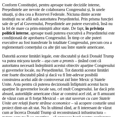
Conform Constituției, pentru aproape toate deciziile interne,
Președintele are nevoie de colaborarea Congresului și, în unele
situații, și dea cea a Rezervei Federale. Niciuna dintre aceste
instituții nu se află sub autoritatea Președintelui. Prin prisma funcției
sale de șef al Guvernului, Președintele are putere executivă, însă nu
la fel de mare ca prim-miniștrii altor state. De fapt,
în privința
politicii interne
, aproape toată puterea executivă a Președintelui este
condiționată de aprobarea Congresului. În timp ce alte puteri
executive au fost transferate în totalitate Congresului, precum cea a
reglementarii comerțului cu alte țări sau între statele americane.
Datorită acestor limitări legale, este discutabil și dacă Donald Trump
va putea micșora taxele
– așa cum a promis –
ținând cont că
autoritatea necesară îndeplinirii acestui obiectiv aparține Congresului
și guvernelor locale, nu Președintelui. Tot datorită acestor limitări
este foarte discutabil până și dacă va fi într-adevar posibilă
construirea acelui atât de controversat zid între Mexic și Statele
Unite. Asta pentru că puterea decizională înfăptuirii acestui lucru
aparține în guvernelor locale sau, cel mult Congresului. Iar dacă prin
absurd, autoritățile americane chiar ar construi acel zid, ar fi amuzant
de văzut cum ar fi forțat Mexicul
– un stat suveran cu care Statele
Unite are relații foarte strânse economice –
să acopere costurile unui
proiect dintr-un alt stat. Nu în ultimul rând, ar fi interesant de văzut
cum ar încerca Donald Trump să reconstruiască infrastructura
–