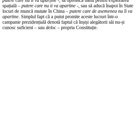
putere care nu îi va aparține -,
să opreasca banii pentru explorarea
spațială
– putere care nu ii va apartine -,
sau să aducă înapoi în State
locuri de muncă mutate în China
– putere care de asemenea nu îi va
apartine
. Simplul fapt că a putut promite aceste lucruri într-o
campanie prezidențială denotă faptul că înșiși alegătorii săi nu-și
cunosc suficient
– sau deloc –
propria Constituție.