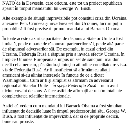
NATO de la Deveselu, care oricum, este tot un proiect republican
apărut în timpul mandatului lui George W. Bush.
Alte exemple de situații imprevizibile pot constitui criza din Ucraina,
anexarea Pen. Crimeea și invadarea estului Ucrainei, lucruri puțin
probabil să fi fost prezise în primul mandat a lui Barrack Obama.
În toate aceste cazuri capacitatea de răspuns a Statelor Unite a fost
limitată, pe de o parte de răspunsul partenerilor săi, pe de altă parte
de răspunsul adversarilor săi. De exemplu, în cazul crizei din
Ucraina, Federația Rusă a răspuns prin a invada efectiv Ucraina, în
timp ce Uniunea Europeană a impus un set de sancțiuni mai dur
decât cel american, păstrându-și totuși o atitudine conciliatoare vis-a-
vis de Federația Rusă. Ar fi insuficient să afirmăm ca aliații
americani și-au aliniat interesele în funcție de ce a dictat
Washingtonul. Cum ar fi și simplist să afirmam că adversarul
regional al Statelor Unite
– în speța Federația Rusă –
nu a avut
niciun cuvânt de spus. A face astfel de afirmații ar rata în totalitate
complexitatea relațiilor internaționale.
Astfel că vedem cum mandatul lui Barrack Obama a fost simultan
influențat de deciziile luate în timpul predecesorului său, George W.
Bush, a fost influențat de imprevizibil, dar și de propriile decizii,
bune sau proaste.