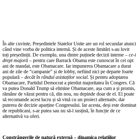
În alte cuvinte, Președintele Statelor Unite are un rol secundar atunci
când vine vorba de politica internă. Și de aceste limitări s-au lovit
toți președinții. De exemplu, una dintre puținele decizii interne
– ce-i
drept majoră –
pentru care Barrack Obama este cunoscut în cei opt
ani de mandat, este Obamacare. Iar impunerea Obamacare a durat
ani de zile de “campanie” și de lobby, nefiind nici pe departe foarte
populară
– decât în rândul asistaților social
. Și pentru adoptarea
Obamacare, Partidul Democrat a pierdut majoritatea în Congres. Că
va putea Donald Trump să elimine Obamacare, așa cum a și promis,
rămâne de văzut pentru că, din nou, nu depinde doar de el. El poate
să recomande acest lucru și să vină cu un proiect alternativ, dar
puterea de decizie aparține Congresului. Iar acesta, deși este dominat
de republicani, s-ar putea sau nu să-l susțină, în funcție de ce
alternativă va oferi.
Constrângerile de natură externă – dinamica relațiilor