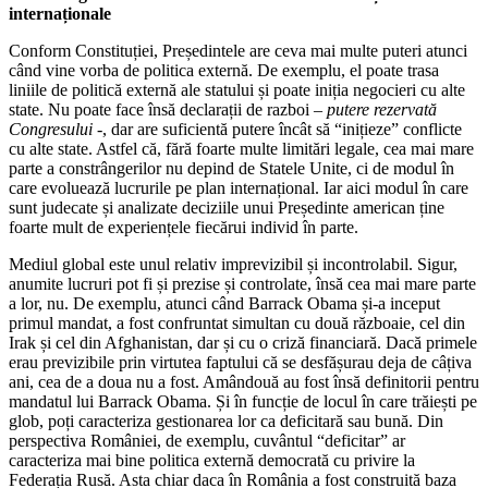
internaționale
Conform Constituției, Președintele are ceva mai multe puteri atunci
când vine vorba de politica externă. De exemplu, el poate trasa
liniile de politică externă ale statului și poate iniția negocieri cu alte
state. Nu poate face însă declarații de razboi
– putere rezervată
Congresului
-, dar are suficientă putere încât să “inițieze” conflicte
cu alte state. Astfel că, fără foarte multe limitări legale, cea mai mare
parte a constrângerilor nu depind de Statele Unite, ci de modul în
care evoluează lucrurile pe plan internațional. Iar aici modul în care
sunt judecate și analizate deciziile unui Președinte american ține
foarte mult de experiențele fiecărui individ în parte.
Mediul global este unul relativ imprevizibil și incontrolabil. Sigur,
anumite lucruri pot fi și prezise și controlate, însă cea mai mare parte
a lor, nu. De exemplu, atunci când Barrack Obama și-a inceput
primul mandat, a fost confruntat simultan cu două războaie, cel din
Irak și cel din Afghanistan, dar și cu o criză financiară. Dacă primele
erau previzibile prin virtutea faptului că se desfășurau deja de câțiva
ani, cea de a doua nu a fost. Amândouă au fost însă definitorii pentru
mandatul lui Barrack Obama. Și în funcție de locul în care trăiești pe
glob, poți caracteriza gestionarea lor ca deficitară sau bună. Din
perspectiva României, de exemplu, cuvântul “deficitar” ar
caracteriza mai bine politica externă democrată cu privire la
Federația Rusă. Asta chiar daca în România a fost construită baza