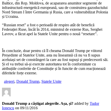
Baltice, din Rep. Moldova, de acapararea anumitor segmente de
infrastructură energetică europeană, sau de construirea gazoductului
Nord Stream I între Germania și Rusia, care a vulnerabilizat Polonia
și Ucraina.
“Russian reset” a fost o perioadă de respiro atât de benefică
Federației Ruse, încât în 2014, ministrul de externe Rus, Serghei
Lavrov, a făcut apel la Statele Unite pentru o nouă “resetare”.
În concluzie, doar pentru că îl cheama Donald Trump pe viitorul
Președinte al Statelor Unite, asta nu înseamnă că nu va fi supus
aceluiași set de constrângeri la care au fost supuși și predecesorii săi.
Și el va trebui să-și exercite autoritatea tot în conformitate cu
atribuțiile conferite de Constituție și în functie de cum reacționează
diferitele forțe externe.
alegeri
,
Donald Trump
,
Statele Unite
Donald Trump a câștigat alegerile. Așa, și?
added by
Tudor
Ionescu
on
09/11/2016