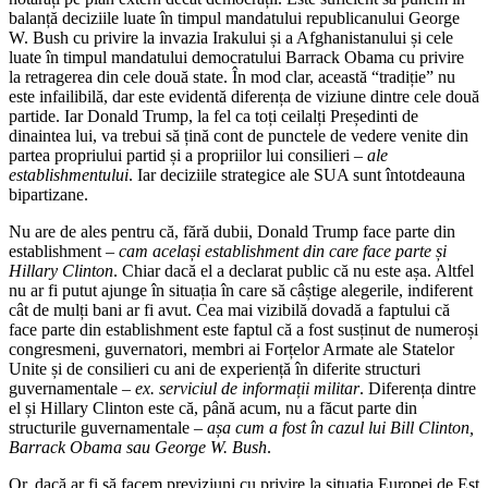
balanță deciziile luate în timpul mandatului republicanului George
W. Bush cu privire la invazia Irakului și a Afghanistanului și cele
luate în timpul mandatului democratului Barrack Obama cu privire
la retragerea din cele două state. În mod clar, această “tradiție” nu
este infailibilă, dar este evidentă diferența de viziune dintre cele două
partide. Iar Donald Trump, la fel ca toți ceilalți Președinti de
dinaintea lui, va trebui să țină cont de punctele de vedere venite din
partea propriului partid și a propriilor lui consilieri –
ale
establishmentului
. Iar deciziile strategice ale SUA sunt întotdeauna
bipartizane.
Nu are de ales pentru că, fără dubii, Donald Trump face parte din
establishment
– cam același establishment din care face parte și
Hillary Clinton
. Chiar dacă el a declarat public că nu este așa. Altfel
nu ar fi putut ajunge în situația în care să câștige alegerile, indiferent
cât de mulți bani ar fi avut. Cea mai vizibilă dovadă a faptului că
face parte din establishment este faptul că a fost susținut de numeroși
congresmeni, guvernatori, membri ai Forțelor Armate ale Statelor
Unite și de consilieri cu ani de experiență în diferite structuri
guvernamentale –
ex. serviciul de informații militar
. Diferența dintre
el și Hillary Clinton este că, până acum, nu a făcut parte din
structurile guvernamentale –
așa cum a fost în cazul lui Bill Clinton,
Barrack Obama sau George W. Bush
.
Or, dacă ar fi să facem previziuni cu privire la situația Europei de Est