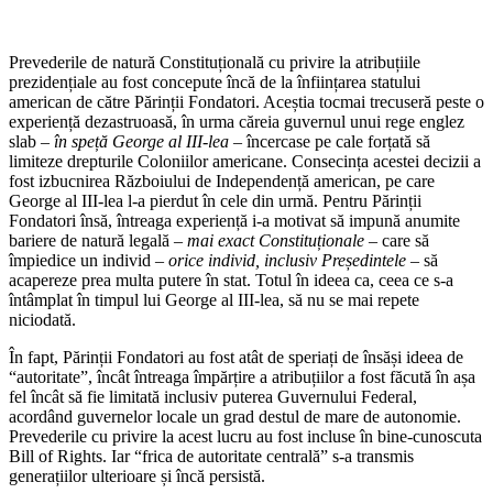
Prevederile de natură Constituțională cu privire la atribuțiile
prezidențiale au fost concepute încă de la înființarea statului
american de către Părinții Fondatori. Aceștia tocmai trecuseră peste o
experiență dezastruoasă, în urma căreia guvernul unui rege englez
slab
– în speță George al III-lea –
încercase pe cale forțată să
limiteze drepturile Coloniilor americane. Consecința acestei decizii a
fost izbucnirea Războiului de Independență american, pe care
George al III-lea l-a pierdut în cele din urmă. Pentru Părinții
Fondatori însă, întreaga experiență i-a motivat să impună anumite
bariere de natură legală
– mai exact Constituționale –
care să
împiedice un individ
– orice individ, inclusiv Președintele –
să
acapereze prea multa putere în stat. Totul în ideea ca, ceea ce s-a
întâmplat în timpul lui George al III-lea, să nu se mai repete
niciodată.
În fapt, Părinții Fondatori au fost atât de speriați de însăși ideea de
“autoritate”, încât întreaga împărțire a atribuțiilor a fost făcută în așa
fel încât să fie limitată inclusiv puterea Guvernului Federal,
acordând guvernelor locale un grad destul de mare de autonomie.
Prevederile cu privire la acest lucru au fost incluse în bine-cunoscuta
Bill of Rights. Iar “frica de autoritate centrală” s-a transmis
generațiilor ulterioare și încă persistă.