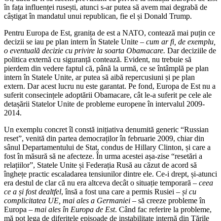
în fața influenței rusești, atunci s-ar putea să avem mai degrabă de
câștigat în mandatul unui republican, fie el și Donald Trump.
Pentru Europa de Est, granița de est a NATO, contează mai puțin ce
decizii se iau pe plan intern în Statele Unite
– cum ar fi, de exemplu,
o eventuală decizie cu privire la soarta Obamacare.
Dar deciziile de
politica externă cu siguranță contează. Evident, nu trebuie să
pierdem din vedere faptul că, până la urmă, ce se întâmplă pe plan
intern în Statele Unite, ar putea să aibă repercusiuni și pe plan
extern. Dar acest lucru nu este garantat. Pe fond, Europa de Est nu a
suferit consecințele adoptării Obamacare, cât le-a suferit pe cele ale
detașării Statelor Unite de probleme europene în intervalul 2009-
2014.
Un exemplu concret îl constă inițiativa denumită generic “Russian
reset”, venită din partea democraților în februarie 2009, chiar din
sânul Departamentului de Stat, condus de Hillary Clinton, și care a
fost în măsură să ne afecteze. În urma acestei așa-zise “resetări a
relațiilor”, Statele Unite și Federația Rusă au căzut de acord să
înghețe practic escaladarea tensiunilor dintre ele. Ce-i drept, și-atunci
era destul de clar că nu era altceva decât o situație temporară
– ceea
ce a și fost dealtfel
, însă a fost una care a permis Rusiei
– și cu
complicitatea UE, mai ales a Germaniei –
să creeze probleme în
Europa
– mai ales în Europa de Est
. Când fac referire la probleme,
mă pot lega de diferitele episoade de instabilitate internă din Țările