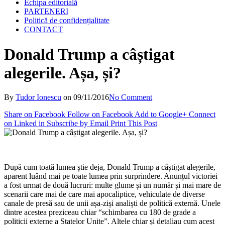
Echipa editorială
PARTENERI
Politică de confidențialitate
CONTACT
Donald Trump a câștigat
alegerile. Așa, și?
By
Tudor Ionescu
on
09/11/2016
No Comment
Share on Facebook
Follow on Facebook
Add to Google+
Connect
on Linked in
Subscribe by Email
Print This Post
După cum toată lumea știe deja, Donald Trump a câștigat alegerile,
aparent luând mai pe toate lumea prin surprindere. Anunțul victoriei
a fost urmat de două lucruri: multe glume și un număr și mai mare de
scenarii care mai de care mai apocaliptice, vehiculate de diverse
canale de presă sau de unii așa-ziși analiști de politică externă. Unele
dintre acestea preziceau chiar “schimbarea cu 180 de grade a
politicii externe a Statelor Unite”. Altele chiar și detaliau cum acest