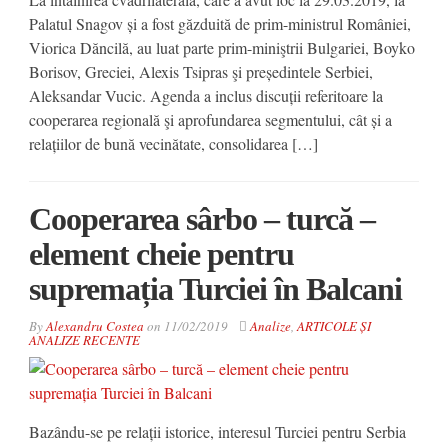
Palatul Snagov și a fost găzduită de prim-ministrul României,
Viorica Dăncilă, au luat parte prim-miniştrii Bulgariei, Boyko
Borisov, Greciei, Alexis Tsipras şi președintele Serbiei,
Aleksandar Vucic. Agenda a inclus discuții referitoare la
cooperarea regională şi aprofundarea segmentului, cât și a
relațiilor de bună vecinătate, consolidarea […]
Cooperarea sârbo – turcă –
element cheie pentru
supremația Turciei în Balcani
By
Alexandru Costea
on
11/02/2019
Analize
,
ARTICOLE ȘI
ANALIZE RECENTE
Bazându-se pe relații istorice, interesul Turciei pentru Serbia