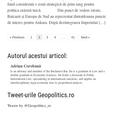
fiind considerată o zonă strategică de prim rang pentru
politica externă turcă. Din punct de vedere istoric,
Balcanii și Europa de Sud au reprezentat dintotdeauna puncte
de interes pentru Ankara. După dezintegrarea Imperiului […]
« Previous
1
2
3
4
…
41
Next »
Autorul acestui articol:
Adrian Corobană
Is an attorney and member of the Bucharest Bar. He is a graduate in Law and a
double graduate in Economic Sciences. He holds a doctorate in Public
International Law, specializing in international sanctions, and applies an
interdisciplinary legal-economic lens to geopolitical analysis.
Tweet-urile Geopolitics.ro
Tweets by @Geopolitics_ro