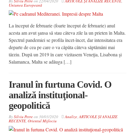
By
Silviu Petre
on
22/04/2020
ARTICOLE ȘI ANALIZE RECENTE
,
Uniunea Europeană
La început de februarie (foarte început de februarie) anul
acesta am avut şansa să stau câteva zile la un prieten în Malta.
Spectrul pandemiei se profila încet-încet, dar intensitatea era
departe de cea pe care o va căpăta câteva săptămâni mai
târziu. După un 2019 în care vizitasem Veneţia, Lisabona şi
Salamanca, Malta se adăuga […]
Iranul în furtuna Covid. O
analiză instituţional-
geopolitică
By
Silviu Petre
on
30/03/2020
Analize
,
ARTICOLE ȘI ANALIZE
RECENTE
,
Orientul Mijlociu