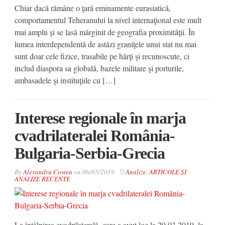
Chiar dacă rămâne o ţară eminamente eurasiatică,
comportamentul Teheranului la nivel internaţional este mult
mai amplu şi se lasă mărginit de geografia proximităţii. În
lumea interdependentă de astăzi graniţele unui stat nu mai
sunt doar cele fizice, trasabile pe hărţi şi recunoscute, ci
includ diaspora sa globală, bazele militare şi porturile,
ambasadele şi instituţiile cu […]
Interese regionale în marja
cvadrilateralei România-
Bulgaria-Serbia-Grecia
By
Alexandru Costea
on
06/05/2019
Analize
,
ARTICOLE ȘI
ANALIZE RECENTE
La întâlnirea cvadrilaterală, care a avut loc la 29.03.2019, la