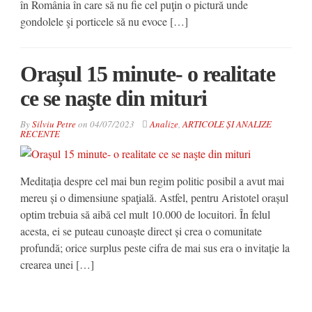
în România în care să nu fie cel puţin o pictură unde
gondolele şi porticele să nu evoce […]
Orașul 15 minute- o realitate
ce se naşte din mituri
By
Silviu Petre
on
04/07/2023
Analize
,
ARTICOLE ȘI ANALIZE
RECENTE
Meditația despre cel mai bun regim politic posibil a avut mai
mereu și o dimensiune spaţială. Astfel, pentru Aristotel orașul
optim trebuia să aibă cel mult 10.000 de locuitori. În felul
acesta, ei se puteau cunoaște direct și crea o comunitate
profundă; orice surplus peste cifra de mai sus era o invitație la
crearea unei […]