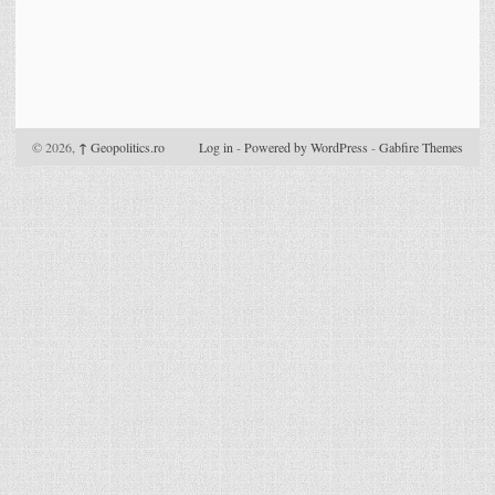
© 2026,
↑
Geopolitics.ro
Log in
-
Powered by WordPress
-
Gabfire Themes