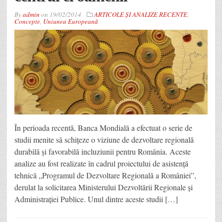
By
admin
on
19/02/2014
ARTICOLE ȘI ANALIZE RECENTE
,
Concepte
,
Uniunea Europeană
În perioada recentă, Banca Mondială a efectuat o serie de
studii menite să schițeze o viziune de dezvoltare regională
durabilă și favorabilă incluziunii pentru România. Aceste
analize au fost realizate în cadrul proiectului de asistență
tehnică „Programul de Dezvoltare Regională a României”,
derulat la solicitarea Ministerului Dezvoltării Regionale și
Administrației Publice. Unul dintre aceste studii […]