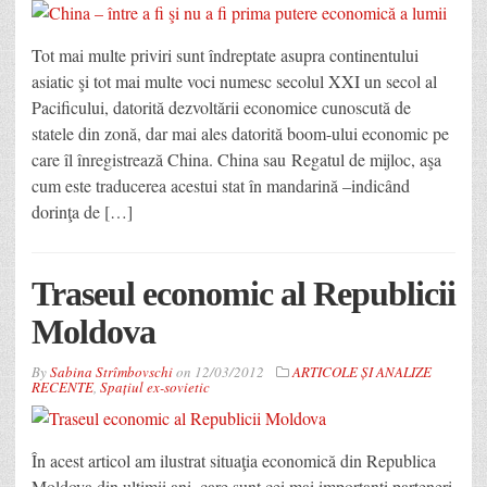
Tot mai multe priviri sunt îndreptate asupra continentului
asiatic şi tot mai multe voci numesc secolul XXI un secol al
Pacificului, datorită dezvoltării economice cunoscută de
statele din zonă, dar mai ales datorită boom-ului economic pe
care îl înregistrează China. China sau Regatul de mijloc, aşa
cum este traducerea acestui stat în mandarină –indicând
dorinţa de […]
Traseul economic al Republicii
Moldova
By
Sabina Strîmbovschi
on
12/03/2012
ARTICOLE ȘI ANALIZE
RECENTE
,
Spațiul ex-sovietic
În acest articol am ilustrat situaţia economică din Republica
Moldova din ultimii ani, care sunt cei mai importanţi parteneri