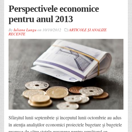
Perspectivele economice
pentru anul 2013
By
Iuliana Lungu
on
10/10/2012
ARTICOLE ȘI ANALIZE
RECENTE
Sfârşitul lunii septembrie şi începutul lunii octombrie au adus
în atenţia analiştilor economici proiectele bugetare şi bugetele
propuse de către statele europene pentru următorul an.