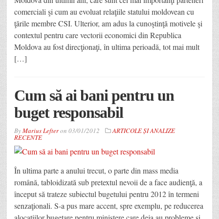
comerciali şi cum au evoluat relaţiile statului moldovean cu
ţările membre CSI. Ulterior, am adus la cunoştinţă motivele şi
contextul pentru care vectorii economici din Republica
Moldova au fost direcţionaţi, în ultima perioadă, tot mai mult
[…]
Cum să ai bani pentru un
buget responsabil
By
Marius Lefter
on
03/01/2012
ARTICOLE ȘI ANALIZE
RECENTE
În ultima parte a anului trecut, o parte din mass media
română, tabloidizată sub pretextul nevoii de a face audienţă, a
început să trateze subiectul bugetului pentru 2012 în termeni
senzaţionali. S-a pus mare accent, spre exemplu, pe reducerea
alocaţiilor bugetare pentru ministere care deja au probleme şi