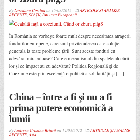
By
Loredana Costina
on
15/03/2012
ARTICOLE ȘI ANALIZE
RECENTE
,
SPAȚII
,
Uniunea Europeană
În România se vorbeşte foarte mult despre necesitatea atragerii
fondurilor europene, care sunt privite adesea ca o soluţie
generală la toate probleme ţării. Sunt aceste fonduri cu
adevărat miraculoase? Care e mecanismul din spatele alocării
lor şi ce impact au cu adevărat? Politica Regională şi de
Coeziune este prin excelenţă o politică a solidarităţii şi […]
China – între a fi şi nu a fi
prima putere economică a
lumii
By
Andreea Cristina Brînză
on
14/03/2012
ARTICOLE ȘI ANALIZE
RECENTE
,
Asia