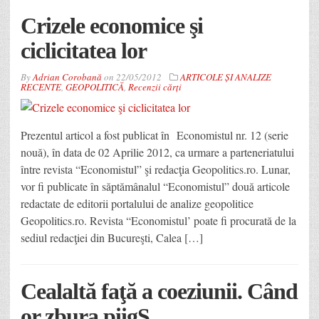
Crizele economice şi
ciclicitatea lor
By
Adrian Corobană
on
22/05/2012
ARTICOLE ȘI ANALIZE
RECENTE
,
GEOPOLITICĂ
,
Recenzii cărți
Prezentul articol a fost publicat în Economistul nr. 12 (serie
nouă), în data de 02 Aprilie 2012, ca urmare a parteneriatului
între revista “Economistul” şi redacţia Geopolitics.ro. Lunar,
vor fi publicate în săptămânalul “Economistul” două articole
redactate de editorii portalului de analize geopolitice
Geopolitics.ro. Revista “Economistul’ poate fi procurată de la
sediul redacţiei din Bucureşti, Calea […]
Cealaltă faţă a coeziunii. Când
or zbura piigS