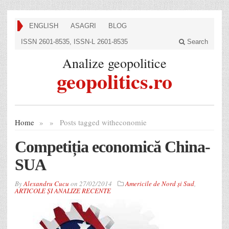
ENGLISH
ASAGRI
BLOG
ISSN 2601-8535, ISSN-L 2601-8535
Search
Analize geopolitice
geopolitics.ro
Home
»
»
Posts tagged with
economie
Competiția economică China-
SUA
By
Alexandru Cucu
on
27/02/2014
Americile de Nord și Sud
,
ARTICOLE ȘI ANALIZE RECENTE