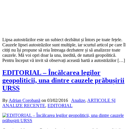
Lipsa autostrăzilor este un subiect dezbătut și întors pe toate fețele.
Cauzele lipsei autostrăzilor sunt multiple, iar scurtul articol pe care îl
citiți nu își propune să reia întreaga dezbatere și să analizeze toate
cauzele. Mă voi opri doar la una, inedită, de natură geopolitică.
Pentru început vă invit să observați această hartă a autostrăzilor […]
EDITORIAL – Încălcarea legilor
geopoliticii, una dintre cauzele prăbușirii
URSS
By
Adrian Corobană
on
03/02/2016
Analize
,
ARTICOLE ȘI
ANALIZE RECENTE
,
EDITORIAL