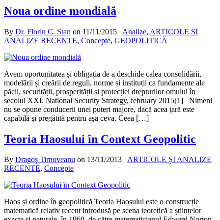
Noua ordine mondială
By
Dr. Florin C. Stan
on
11/11/2015
Analize
,
ARTICOLE ȘI
ANALIZE RECENTE
,
Concepte
,
GEOPOLITICĂ
Avem oportunitatea și obligația de a deschide calea consolidării,
modelării și creării de reguli, norme și instituții ca fundamente ale
păcii, securității, prosperității și protecției drepturilor omului în
secolul XXI. National Security Strategy, february 2015[1] Nimeni
nu se opune conducerii unei puteri majore, dacă acea ţară este
capabilă şi pregătită pentru aşa ceva. Ceea […]
Teoria Haosului în Context Geopolitic
By
Dragoş Tirnoveanu
on
13/11/2013
ARTICOLE ȘI ANALIZE
RECENTE
,
Concepte
Haos și ordine în geopolitică Teoria Haosului este o construcție
matematică relativ recent introdusă pe scena teoretică a științelor
exacte și naturale, în 1960, de către matematicianul Edward Norton