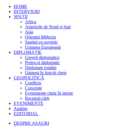
HOME
INTERVIURI
SPAȚII
Africa
Americile de Nord și Sud
Asia
Orientul Mijlociu
Spațiul ex-sovietic
Uniunea Europeană
DIPLOMAȚIE
Greșeli diplomatice
Protocol diplomatic
Diplomați români
Oameni în funcții cheie
GEOPOLITICĂ
Conflicte
Concepte
Evenimente cheie în istorie
Recenzii cărți
EVENIMENTE
Analize
EDITORIAL
DESPRE ASAGRI