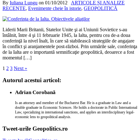
By
Iuliana Lungu
on
01/10/2012
ARTICOLE ȘI ANALIZE
RECENTE
,
Evenimente cheie în istorie
,
GEOPOLITICĂ
Liderii Marii Britanii, Statelor Unite şi ai Uniunii Sovietice s-au
întâlnit, între 4 şi 11 februarie 1945, la Ialta, pentru cea de-a doua
conferinţă la nivel înalt, în care să stabilească strategiile de angajare
în conflict şi aranjamentele post-război. Prin urmările sale, conferinţa
de la Ialta are o importantă semnificaţie geopolitică, deoarece a fost
momentul […]
1
2
3
Next »
Autorul acestui articol:
Adrian Corobană
Is an attorney and member of the Bucharest Bar. He is a graduate in Law and a
double graduate in Economic Sciences. He holds a doctorate in Public International
Law, specializing in international sanctions, and applies an interdisciplinary legal-
economic lens to geopolitical analysis.
Tweet-urile Geopolitics.ro