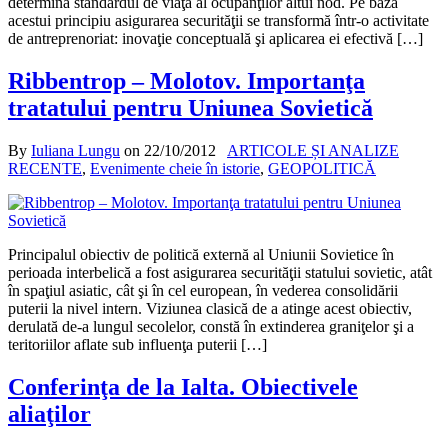
determină standardul de viaţă al ocupanţilor altui nod. Pe baza
acestui principiu asigurarea securităţii se transformă într-o activitate
de antreprenoriat: inovaţie conceptuală şi aplicarea ei efectivă […]
Ribbentrop – Molotov. Importanţa
tratatului pentru Uniunea Sovietică
By
Iuliana Lungu
on
22/10/2012
ARTICOLE ȘI ANALIZE
RECENTE
,
Evenimente cheie în istorie
,
GEOPOLITICĂ
Principalul obiectiv de politică externă al Uniunii Sovietice în
perioada interbelică a fost asigurarea securităţii statului sovietic, atât
în spaţiul asiatic, cât şi în cel european, în vederea consolidării
puterii la nivel intern. Viziunea clasică de a atinge acest obiectiv,
derulată de-a lungul secolelor, constă în extinderea graniţelor şi a
teritoriilor aflate sub influenţa puterii […]
Conferinţa de la Ialta. Obiectivele
aliaţilor