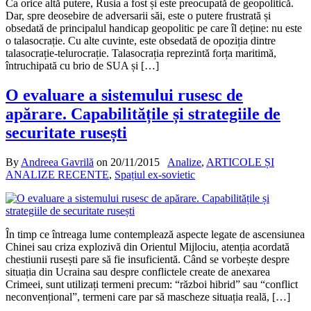
Ca orice altă putere, Rusia a fost și este preocupată de geopolitică.
Dar, spre deosebire de adversarii săi, este o putere frustrată și
obsedată de principalul handicap geopolitic pe care îl deține: nu este
o talasocrație. Cu alte cuvinte, este obsedată de opoziția dintre
talasocrație-telurocrație. Talasocrația reprezintă forța maritimă,
întruchipată cu brio de SUA și […]
O evaluare a sistemului rusesc de
apărare. Capabilitățile și strategiile de
securitate rusești
By
Andreea Gavrilă
on
20/11/2015
Analize
,
ARTICOLE ȘI
ANALIZE RECENTE
,
Spațiul ex-sovietic
În timp ce întreaga lume contemplează aspecte legate de ascensiunea
Chinei sau criza explozivă din Orientul Mijlociu, atenția acordată
chestiunii rusești pare să fie insuficientă. Când se vorbește despre
situația din Ucraina sau despre conflictele create de anexarea
Crimeei, sunt utilizați termeni precum: “război hibrid” sau “conflict
neconvențional”, termeni care par să mascheze situația reală, […]