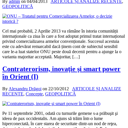
By
admin
on
04/04/2013
ARTICOLE ȘI ANALIZE RECENTE
,
GEOPOLITICĂ
Cel mai probabil, 2 Aprilie 2013 va rămâne în istoria comunității
internaționale ca ziua în care a fost adoptat primul tratat internațional
privind comercializarea armelor convenționale. Succesul acestuia
este cu adevărat remarcabil dacă ținem cont de subiectul sensibil
care le-a luat statelor ONU peste două decenii pentru a ajunge la o
varianta majoritar acceptată. Majoritar, […]
Contraterorism, inovaţie şi smart power
în Orient (I)
By
Alexandru Drăgoi
on
22/10/2012
ARTICOLE ȘI ANALIZE
RECENTE
,
Concepte
,
GEOPOLITICĂ
Pe 11 septembrie 2001, odată cu turnurile gemene s-a prăbuşit şi
ideea de pax occidentalis. Am ajuns să trăim într-o lume
hiperconectată, în care starea de securitate dintr-un nod de reţea,