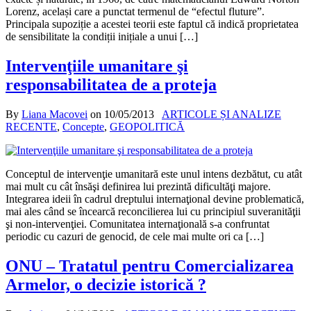
Lorenz, același care a punctat termenul de “efectul fluture”.
Principala supoziție a acestei teorii este faptul că indică proprietatea
de sensibilitate la condiții inițiale a unui […]
Intervenţiile umanitare şi
responsabilitatea de a proteja
By
Liana Macovei
on
10/05/2013
ARTICOLE ȘI ANALIZE
RECENTE
,
Concepte
,
GEOPOLITICĂ
Conceptul de intervenţie umanitară este unul intens dezbătut, cu atât
mai mult cu cât însăşi definirea lui prezintă dificultăţi majore.
Integrarea ideii în cadrul dreptului internaţional devine problematică,
mai ales când se încearcă reconcilierea lui cu principiul suveranităţii
şi non-intervenţiei. Comunitatea internaţională s-a confruntat
periodic cu cazuri de genocid, de cele mai multe ori ca […]
ONU – Tratatul pentru Comercializarea
Armelor, o decizie istorică ?