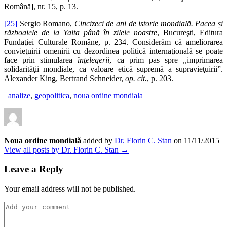
Română], nr. 15, p. 13.
[25]
Sergio Romano,
Cincizeci de ani de istorie mondială. Pacea
ș
i
războaiele de la Yalta până în zilele noastre
, Bucureşti, Editura
Fundaţiei Culturale Române, p. 234. Considerăm că ameliorarea
convieţuirii omenirii cu dezordinea politică internaţională se poate
face prin stimularea
înţelegerii
, ca prim pas spre ,,imprimarea
solidarităţii mondiale, ca valoare etică supremă a supravieţuirii”.
Alexander King, Bertrand Schneider,
op. cit.
, p. 203.
analize
,
geopolitica
,
noua ordine mondiala
Noua ordine mondială
added by
Dr. Florin C. Stan
on
11/11/2015
View all posts by Dr. Florin C. Stan →
Leave a Reply
Your email address will not be published.