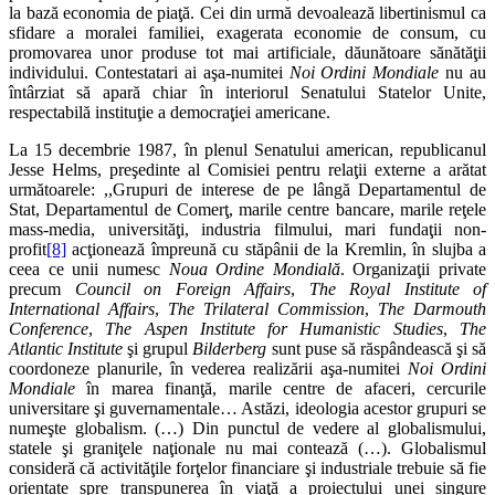
la bază economia de piaţă. Cei din urmă devoalează libertinismul ca
sfidare a moralei familiei, exagerata economie de consum, cu
promovarea unor produse tot mai artificiale, dăunătoare sănătăţii
individului. Contestatari ai aşa-numitei
Noi Ordini Mondiale
nu au
întârziat să apară chiar în interiorul Senatului Statelor Unite,
respectabilă instituţie a democraţiei americane.
La 15 decembrie 1987, în plenul Senatului american, republicanul
Jesse Helms, preşedinte al Comisiei pentru relaţii externe a arătat
următoarele: ,,Grupuri de interese de pe lângă Departamentul de
Stat, Departamentul de Comerţ, marile centre bancare, marile reţele
mass-media, universităţi, industria filmului, mari fundaţii non-
profit
[8]
acţionează împreună cu stăpânii de la Kremlin, în slujba a
ceea ce unii numesc
Noua Ordine Mondială
. Organizaţii private
precum
Council on Foreign Affairs
,
The Royal Institute of
International Affairs
,
The Trilateral Commission
,
The Darmouth
Conference
,
The Aspen Institute for Humanistic Studies
,
The
Atlantic Institute
şi grupul
Bilderberg
sunt puse să răspândească şi să
coordoneze planurile, în vederea realizării aşa-numitei
Noi Ordini
Mondiale
în marea finanţă, marile centre de afaceri, cercurile
universitare şi guvernamentale… Astăzi, ideologia acestor grupuri se
numeşte globalism. (…) Din punctul de vedere al globalismului,
statele şi graniţele naţionale nu mai contează (…). Globalismul
consideră că activităţile forţelor financiare şi industriale trebuie să fie
orientate spre transpunerea în viaţă a proiectului unei singure