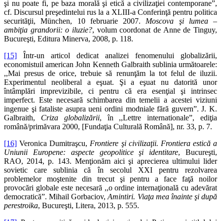
şi nu poate fi, pe baza morală şi etică a civilizaţiei contemporane”,
cf. Discursul preşedintelui rus la a XLIII-a Conferinţă pentru politica
securităţii, München, 10 februarie 2007.
Moscova şi lumea –
ambiţia grandorii: o iluzie?
, volum coordonat de Anne de Tinguy,
Bucureşti, Editura Minerva, 2008, p. 118.
[15]
Într-un articol dedicat analizei fenomenului globalizării,
economistuil american John Kenneth Galbraith sublinia următoarele:
,,Mai presus de orice, trebuie să renunţăm la tot felul de iluzii.
Experimentul neoliberal a eşuat. Şi a eşuat nu datorită unor
întâmplări imprevizibile, ci pentru că era esenţial şi intrinsec
imperfect. Este necesară schimbarea din temelii a acestei viziuni
ingenue şi fataliste asupra ueni ordini modniale fără guvern”. J. K.
Galbraith,
Criza globalizării
, în ,,Lettre internationale”, ediţia
română/primăvara 2000, [Fundaţia Culturală Română], nr. 33, p. 7.
[16]
Veronica Dumitraşcu,
Frontiere şi civilizaţii. Frontiera estică a
Uniunii Europene: aspecte geopolitice şi identitare
, Bucureşti,
RAO, 2014, p. 143. Menţionăm aici şi aprecierea ultimului lider
sovietic care sublinia că în secolul XXI pentru rezolvarea
problemelor moştenite din trecut şi pentru a face faţă noilor
provocări globale este necesară ,,o ordine internaţională cu adevărat
democratică”. Mihail Gorbaciov,
Amintiri. Viaţa mea înainte şi după
perestroika
, Bucureşti, Litera, 2013, p. 555.