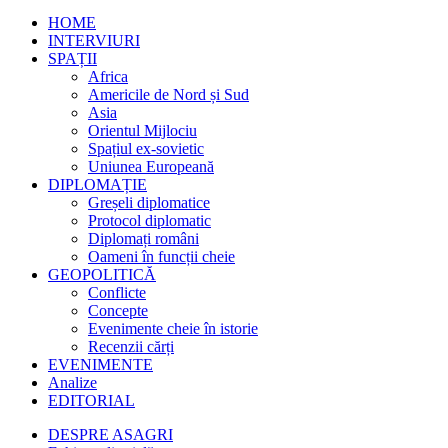
HOME
INTERVIURI
SPAȚII
Africa
Americile de Nord și Sud
Asia
Orientul Mijlociu
Spațiul ex-sovietic
Uniunea Europeană
DIPLOMAȚIE
Greșeli diplomatice
Protocol diplomatic
Diplomați români
Oameni în funcții cheie
GEOPOLITICĂ
Conflicte
Concepte
Evenimente cheie în istorie
Recenzii cărți
EVENIMENTE
Analize
EDITORIAL
DESPRE ASAGRI