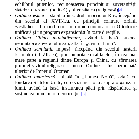
echilibrul puterilor, recunoaşterea principiului suveranităţii
statelor, divizarea (politică) şi diversitatea (religioasă)
[4]
Ordinea estică
– stabilită în cadrul Imperiului Rus, începând
din secolul al XVII-lea, cu principii contrare ordinii
westfalice, afirmând rolul unui unic conducător, o Ortodoxie
unificată şi un program expansionist în toate direcţiile.
Ordinea Chinei multimilenare
, având la bază puterea
nelimitată a suveranului său, aflat în ,,centrul lumii”.
Ordinea semilunii
, impusă, începând din secolul naşterii
Islamului (al VII-lea), prin autoritatea califatelor, în cea mai
mare parte a regiunii dintre Europa şi China, cu afirmarea
propriei viziuni religioase islamice. Ordinea a fost perpetuată
ulterior de Imperiul Otoman.
Ordinea americană
, iniţiată în ,,Lumea Nouă”, odată cu
fondarea Statelor Unite, cu o viziune nouă asupra organizării
lumii, având la bază instaurarea păcii prin răspândirea şi
susţinerea principiilor democraţiei
[5]
.