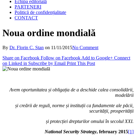
Echipa editorială
PARTENERI
Politică de confidențialitate
CONTACT
Noua ordine mondială
By
Dr. Florin C. Stan
on
11/11/2015
No Comment
Share on Facebook
Follow on Facebook
Add to Google+
Connect
on Linked in
Subscribe by Email
Print This Post
Avem oportunitatea
ș
i obliga
ț
ia de a deschide calea consolidării,
modelării
ș
i creării de reguli, norme
ș
i institu
ț
ii ca fundamente ale păcii,
securită
ț
ii, prosperită
ț
ii
ș
i protec
ț
iei drepturilor omului
î
n secolul XXI.
National Security Strategy
, february 2015
[1]