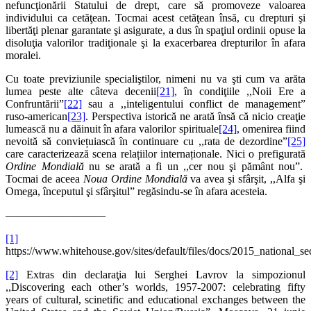
nefuncţionării Statului de drept, care să promoveze valoarea
individului ca cetăţean. Tocmai acest cetăţean însă, cu drepturi şi
libertăţi plenar garantate şi asigurate, a dus în spaţiul ordinii opuse la
disoluţia valorilor tradiţionale şi la exacerbarea drepturilor în afara
moralei.
Cu toate previziunile specialiştilor, nimeni nu va şti cum va arăta
lumea peste alte câteva decenii
[21]
, în condiţiile ,,Noii Ere a
Confruntării”
[22]
sau a ,,inteligentului conflict de management”
ruso-american
[23]
. Perspectiva istorică ne arată însă că nicio creaţie
lumească nu a dăinuit în afara valorilor spirituale
[24]
, omenirea fiind
nevoită să conviețuiască în continuare cu ,,rata de dezordine”
[25]
care caracterizează scena relațiilor internaționale. Nici o prefigurată
Ordine Mondială
nu se arată a fi un ,,cer nou şi pământ nou”.
Tocmai de aceea
Noua Ordine Mondială
va avea şi sfârşit, ,,Alfa şi
Omega, începutul şi sfârşitul” regăsindu-se în afara acesteia.
—————————
[1]
https://www.whitehouse.gov/sites/default/files/docs/2015_national_se
[2]
Extras din declaraţia lui Serghei Lavrov la simpozionul
,,Discovering each other’s worlds, 1957-2007: celebrating fifty
years of cultural, scinetific and educational exchanges between the