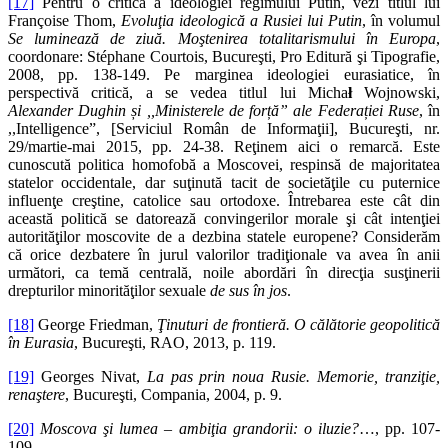
[17]
Pentru o critică a ideologiei regimului Putin, vezi titlul lui
Françoise Thom,
Evoluţia ideologică a Rusiei lui Putin
, în volumul
Se luminează de ziuă. Moştenirea totalitarismului în Europa
,
coordonare: Stéphane Courtois, Bucureşti, Pro Editură şi Tipografie,
2008, pp. 138-149. Pe marginea ideologiei eurasiatice, în
perspectivă critică, a se vedea titlul lui Micha
ł
Wojnowski,
Alexander Dughin
ș
i ,,Ministerele de for
ț
ă”
ale Federa
ț
iei Ruse
, în
,,Intelligence”, [Serviciul Român de Informaţii], Bucureşti, nr.
29/martie-mai 2015, pp. 24-38. Reţinem aici o remarcă. Este
cunoscută politica homofobă a Moscovei, respinsă de majoritatea
statelor occidentale, dar suţinută tacit de societăţile cu puternice
influenţe creştine, catolice sau ortodoxe. Întrebarea este cât din
această politică se datorează convingerilor morale şi cât intenţiei
autorităţilor moscovite de a dezbina statele europene? Considerăm
că orice dezbatere în jurul valorilor tradiţionale va avea în anii
următori, ca temă centrală, noile abordări în direcţia susţinerii
drepturilor minorităţilor sexuale
de sus în jos
.
[18]
George Friedman,
Ţinuturi de frontieră. O călătorie geopolitică
în Eurasia
, Bucureşti, RAO, 2013, p. 119.
[19]
Georges Nivat,
La pas prin noua Rusie. Memorie, tranziţie,
renaştere
, Bucureşti, Compania, 2004, p. 9.
[20]
Moscova şi lumea – ambiţia grandorii: o iluzie
?
…, pp. 107-
109.