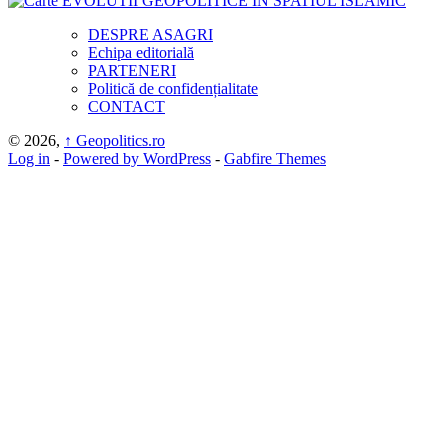
DESPRE ASAGRI
Echipa editorială
PARTENERI
Politică de confidențialitate
CONTACT
© 2026,
↑
Geopolitics.ro
Log in
-
Powered by WordPress
-
Gabfire Themes