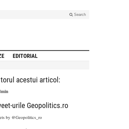
Search
ZE
EDITORIAL
torul acestui articol:
dmin
eet-urile Geopolitics.ro
ets by @Geopolitics_ro