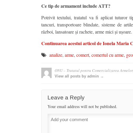
Ce tip de armament include ATT?
Potrivit textului, tratatul va fi aplicat tuturo
tancuri, transportoare blindate, sisteme de arti
război, lansatoare și rachete, arme mici și ușoare.
Continuarea acestui articol de Ionela Maria Cio
analize
,
arme
,
comert
,
comertul cu arme
,
geo
ONU – Tratatul pentru Comercializarea Armelor, 
View all posts by admin →
Leave a Reply
Your email address will not be published.