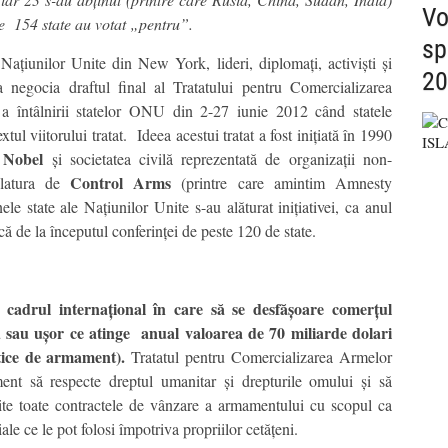
Vo
de 154 state au votat „pentru”.
sp
Națiunilor Unite din New York, lideri, diplomați, activiști și
20
negocia draftul final al Tratatului pentru Comercializarea
 a întâlnirii statelor ONU din 2-27 iunie 2012 când statele
l viitorului tratat. Ideea acestui tratat a fost inițiată în 1990
 Nobel
și societatea civilă reprezentată de organizații non-
Control Arms
tulatura de
(printre care amintim Amnesty
le state ale Națiunilor Unite s-au alăturat inițiativei, ca anul
ncă de la începutul conferinței de peste 120 de state.
 cadrul internațional în care să se desfășoare comerțul
 sau ușor ce atinge anual valoarea de 70 miliarde dolari
tice de armament).
Tratatul pentru Comercializarea Armelor
t să respecte dreptul umanitar și drepturile omului și să
ite toate contractele de vânzare a armamentului cu scopul ca
le ce le pot folosi împotriva propriilor cetățeni.