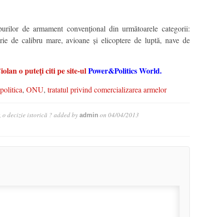
r tipurilor de armament convențional din următoarele categorii:
lerie de calibru mare, avioane și elicoptere de luptă, nave de
lan o puteţi citi pe site-ul
Power&Politics World
.
politica
,
ONU
,
tratatul privind comercializarea armelor
o decizie istorică ?
added by
on
04/04/2013
admin