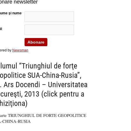
nare newsletter
nume şi nume
l
:
ered by
Newsman
lumul “Triunghiul de forţe
opolitice SUA-China-Rusia”,
. Ars Docendi – Universitatea
cureşti, 2013 (click pentru a
hiziţiona)