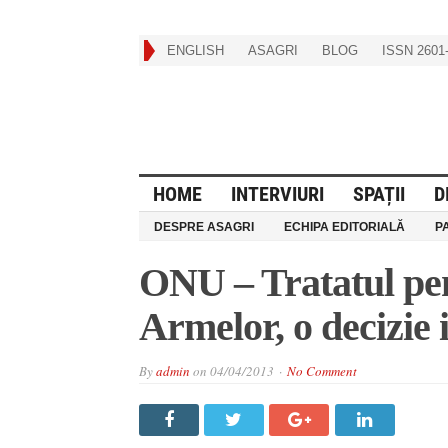
ENGLISH
ASAGRI
BLOG
ISSN 2601-
HOME
INTERVIURI
SPAȚII
D
DESPRE ASAGRI
ECHIPA EDITORIALĂ
P
ONU – Tratatul pe
Armelor, o decizie i
By
admin
on
04/04/2013
No Comment