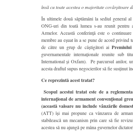
însă cu toate acestea o majoritate covârșitoare 
În ultimele două săptămâni la sediul general al 
ONG-uri din toată lumea s-au reunit pentru a 
Armelor. Această conferință este o continuare
membre au eșuat în a se pune de acord privind textu
Premiului
de către un grup de câștigători ai
guvernamentale internaționale reunite sub ti
International și Oxfam). Pe parcursul anilor, une
acesta draftul supus negocierilor să fie susținut î
Ce reprezintă acest tratat?
Scopul acestui tratat este de a reglementa
internațional de armament convențional greu
(această valoare nu include vânzările domes
(ATT) își mai propune ca vânzarea de armamen
stabilească un mecanism prin care să fie revizu
acestea să nu ajungă pe mâna guvernelor dictatoria