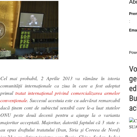
Abo
Pre
:
Emai
Pow
Vo
ge
Cel mai probabil, 2 Aprilie 2013 va rămâne în istoria
comunității internaționale ca ziua în care a fost adoptat
ed
primul
tratat internațional privind comercializarea armelor
Bu
convenționale
. Succesul acestuia este cu adevărat remarcabil
ac
dacă ținem cont de subiectul sensibil care le-a luat statelor
ONU peste două decenii pentru a ajunge la o varianta
majoritar acceptată. Majoritar, datorită faptului că 3 state s-
au opus draftului tratatului (Iran, Siria și Coreea de Nord)
iar 23 s-au abținut (printre care Rusia, China, Sudan, India)