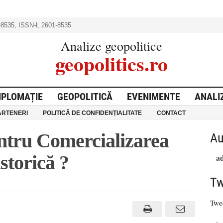
8535, ISSN-L 2601-8535
Analize geopolitice
geopolitics.ro
IPLOMAȚIE
GEOPOLITICĂ
EVENIMENTE
ANALI
ARTENERI
POLITICĂ DE CONFIDENȚIALITATE
CONTACT
ntru Comercializarea
Au
storică ?
a
Tw
Twe