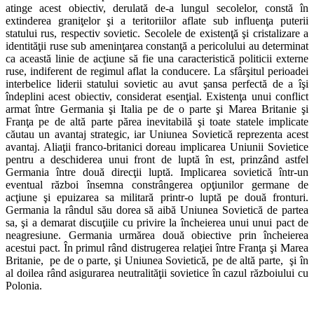
atinge acest obiectiv, derulată de-a lungul secolelor, constă în
extinderea graniţelor şi a teritoriilor aflate sub influenţa puterii
statului rus, respectiv sovietic. Secolele de existenţă şi cristalizare a
identităţii ruse sub ameninţarea constanţă a pericolului au determinat
ca această linie de acţiune să fie una caracteristică politicii externe
ruse, indiferent de regimul aflat la conducere. La sfârşitul perioadei
interbelice liderii statului sovietic au avut şansa perfectă de a îşi
îndeplini acest obiectiv, considerat esenţial. Existenţa unui conflict
armat între Germania şi Italia pe de o parte şi Marea Britanie şi
Franţa pe de altă parte părea inevitabilă şi toate statele implicate
căutau un avantaj strategic, iar Uniunea Sovietică reprezenta acest
avantaj. Aliaţii franco-britanici doreau implicarea Uniunii Sovietice
pentru a deschiderea unui front de luptă în est, prinzând astfel
Germania între două direcţii luptă. Implicarea sovietică într-un
eventual război însemna constrângerea opţiunilor germane de
acţiune şi epuizarea sa militară printr-o luptă pe două fronturi.
Germania la rândul său dorea să aibă Uniunea Sovietică de partea
sa, şi a demarat discuţiile cu privire la încheierea unui unui pact de
neagresiune. Germania urmărea două obiective prin încheierea
acestui pact. În primul rând distrugerea relaţiei între Franţa şi Marea
Britanie, pe de o parte, şi Uniunea Sovietică, pe de altă parte, şi în
al doilea rând asigurarea neutralităţii sovietice în cazul războiului cu
Polonia.