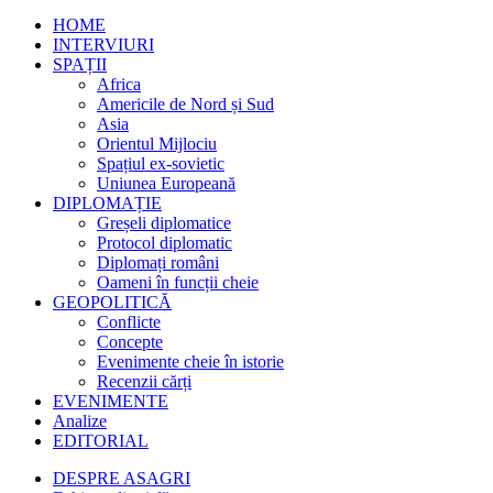
HOME
INTERVIURI
SPAȚII
Africa
Americile de Nord și Sud
Asia
Orientul Mijlociu
Spațiul ex-sovietic
Uniunea Europeană
DIPLOMAȚIE
Greșeli diplomatice
Protocol diplomatic
Diplomați români
Oameni în funcții cheie
GEOPOLITICĂ
Conflicte
Concepte
Evenimente cheie în istorie
Recenzii cărți
EVENIMENTE
Analize
EDITORIAL
DESPRE ASAGRI