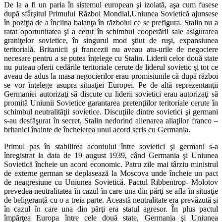
De la a fi un paria în sistemul european şi izolată, aşa cum fusese
după sfârşitul Primului Război Mondial,Uniunea Sovietică ajunsese
în poziţia de a înclina balanţa în războiul ce se prefigura. Stalin nu a
ratat oportunitatea şi a cerut în schimbul cooperării sale asigurarea
graniţelor sovietice, în singurul mod ştiut de ruşi, expansiunea
teritorială. Britanicii şi francezii nu aveau atu-urile de negociere
necesare pentru a se putea înţelege cu Stalin. Liderii celor două state
nu puteau oferii cedările teritoriale cerute de liderul sovietic şi tot ce
aveau de adus la masa negocierilor erau promisiunile că după război
se vor înţelege asupra situaţiei Europei. Pe de altă reprezentanţii
Germaniei autorizaţi să discute cu liderii sovietici erau autorizaţi să
promită Uniunii Sovietice garantarea pretenţiilor teritoriale cerute în
schimbul neutralităţii sovietice. Discuţiile dintre sovietici şi germani
s-au desfăşurat în secret, Stalin nedorind alienarea aliaţilor franco –
britanici înainte de încheierea unui acord scris cu Germania.
Primul pas în stabilirea acordului între sovietici şi germani s-a
înregistrat la data de 19 august 1939, când Germania şi Uniunea
Sovietică încheie un acord economic. Patru zile mai târziu ministrul
de externe german se deplasează la Moscova unde încheie un pact
de neagresiune cu Uniunea Sovietică. Pactul Ribbentrop- Molotov
prevedea neutralitatea în cazul în care una din părţi se afla în situaţie
de beligeranţă cu o a treia parte. Această neutralitate era prevăzută şi
în cazul în care una din părţi era statul agresor. În plus pactul
împărţea Europa între cele două state, Germania şi Uniunea