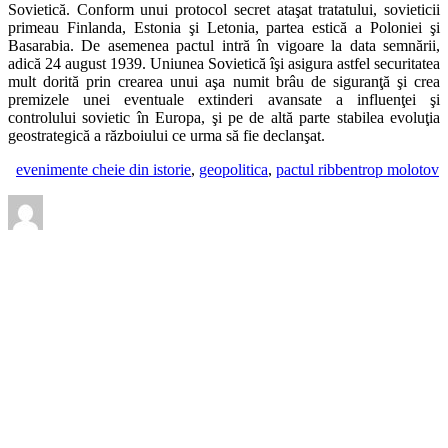
Sovietică. Conform unui protocol secret ataşat tratatului, sovieticii
primeau Finlanda, Estonia şi Letonia, partea estică a Poloniei şi
Basarabia. De asemenea pactul intră în vigoare la data semnării,
adică 24 august 1939. Uniunea Sovietică îşi asigura astfel securitatea
mult dorită prin crearea unui aşa numit brâu de siguranţă şi crea
premizele unei eventuale extinderi avansate a influenţei şi
controlului sovietic în Europa, şi pe de altă parte stabilea evoluţia
geostrategică a războiului ce urma să fie declanşat.
evenimente cheie din istorie
,
geopolitica
,
pactul ribbentrop molotov