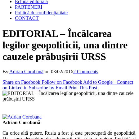
Echipa editorială
PARTENERI
Politică de confidențialitate
CONTACT
EDITORIAL – Încălcarea
legilor geopoliticii, una dintre
cauzele prăbușirii URSS
By
Adrian Corobană
on
03/02/2016
2 Comments
Share on Facebook
Follow on Facebook
Add to Google+
Connect
on Linked in
Subscribe by Email
Print This Post
Adrian Corobană
Ca orice altă putere, Rusia a fost și este preocupată de geopolitică.
Dar, spre deosebire de adversarii săi, este o putere frustrată și