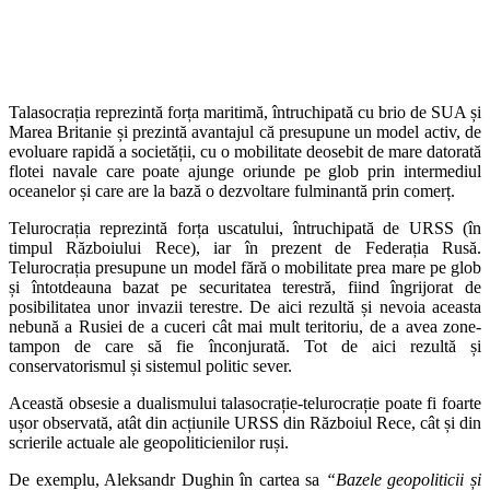
Talasocrația reprezintă forța maritimă, întruchipată cu brio de SUA și
Marea Britanie și prezintă avantajul că presupune un model activ, de
evoluare rapidă a societății, cu o mobilitate deosebit de mare datorată
flotei navale care poate ajunge oriunde pe glob prin intermediul
oceanelor și care are la bază o dezvoltare fulminantă prin comerț.
Telurocrația reprezintă forța uscatului, întruchipată de URSS (în
timpul Războiului Rece), iar în prezent de Federația Rusă.
Telurocrația presupune un model fără o mobilitate prea mare pe glob
și întotdeauna bazat pe securitatea terestră, fiind îngrijorat de
posibilitatea unor invazii terestre. De aici rezultă și nevoia aceasta
nebună a Rusiei de a cuceri cât mai mult teritoriu, de a avea zone-
tampon de care să fie înconjurată. Tot de aici rezultă și
conservatorismul și sistemul politic sever.
Această obsesie a dualismului talasocrație-telurocrație poate fi foarte
ușor observată, atât din acțiunile URSS din Războiul Rece, cât și din
scrierile actuale ale geopoliticienilor ruși.
De exemplu, Aleksandr Dughin în cartea sa
“Bazele geopoliticii și