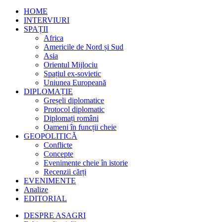
HOME
INTERVIURI
SPAȚII
Africa
Americile de Nord și Sud
Asia
Orientul Mijlociu
Spațiul ex-sovietic
Uniunea Europeană
DIPLOMAȚIE
Greșeli diplomatice
Protocol diplomatic
Diplomați români
Oameni în funcții cheie
GEOPOLITICĂ
Conflicte
Concepte
Evenimente cheie în istorie
Recenzii cărți
EVENIMENTE
Analize
EDITORIAL
DESPRE ASAGRI