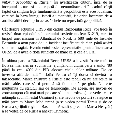
viitorul geopolitic al Rusiei“
își avertizează cititorii încă de la
începutul lecturii și apoi repetă de nenumărate ori în cadrul cărții
faptul că singura lege fundamentală a geopoliticii este acest dualism,
care stă la baza întregii istorii a umanității, iar orice încercare de a
analiza altfel decât prin această cheie nu reprezintă geopolitică.
Cât despre acțiunile URSS din cadrul Războiului Rece, voi trece în
revistă doar episodul submarinului sovietic nuclear K-219, care în
timpul unei misiuni în Atlanticul de Nord, la 680 mile de Insulele
Bermude a avut parte de un incident insuficient de clar până astăzi
și a naufragiat. Evenimentul este reprezentativ pentru încercarea
URSS de a avea o flotă suficient de mare ca și cea a SUA.
În ultima parte a Războiului Rece, URSS a investit foarte mult în
flota sa, mai ales în submarine, ajungând în ultima parte a anilor ’80
până la cca. 40% din PIB alocate cheltuielilor militare. De ce
investea atât de mult în flotă? Pentru că își dorea să devină o
talasocrație. Marea frustrare a Rusiei este faptul că nu are ieșire la
mări calde, care să îi permită să fie mobilă pe glob. Nu este
mulțumită cu statutul său de telurocrație. De aceea, are nevoie de
zone-tampon cât mai mari pe care să le controleze (a se vedea ce se
întâmplă acum în estul Ucrainei) și are nevoie de porturi strategice în
mări precum Marea Mediterană (a se vedea portul Tartus și de ce
Rusia a sprijinit regimul Bashar al-Assad) și precum Marea Neagră (
a se vedea de ce Rusia a anexat Crimeea).