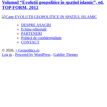
Volumul “Evoluții geopolitice în spațiul islamic”, ed.
TOP FORM, 2012
DESPRE ASAGRI
Echipa editorială
PARTENERI
Politică de confidențialitate
CONTACT
© 2026,
↑
Geopolitics.ro
Log in
-
Powered by WordPress
-
Gabfire Themes