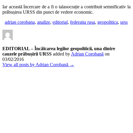
Iar această încercare de a fi o talasocrație a contribuit semnificativ la
prăbușirea URSS din punct de vedere economic.
adrian corobana
,
analize
,
editorial
,
federatia rusa
,
geopolitica
,
urss
EDITORIAL – Încălcarea legilor geopoliticii, una dintre
cauzele prăbușirii URSS
added by
Adrian Corobană
on
03/02/2016
View all posts by Adrian Corobană →