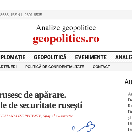
8535, ISSN-L 2601-8535
Analize geopolitice
geopolitics.ro
IPLOMAȚIE
GEOPOLITICĂ
EVENIMENTE
ANALI
ARTENERI
POLITICĂ DE CONFIDENȚIALITATE
CONTACT
Au
rusesc de apărare.
An
Do
ile de securitate rusești
Ru
Do
LE ȘI ANALIZE RECENTE
,
Spațiul ex-sovietic
și
Di
Fe