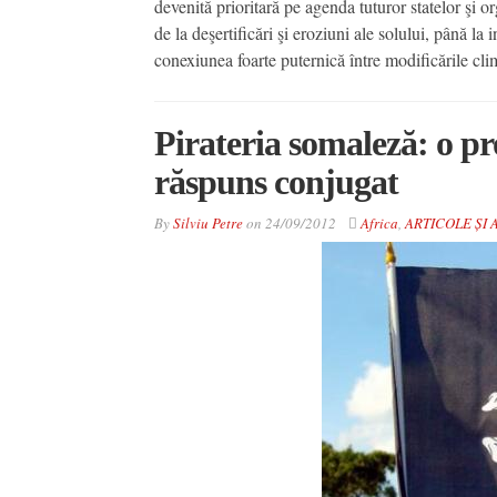
devenită prioritară pe agenda tuturor statelor şi o
de la deşertificări şi eroziuni ale solului, până l
conexiunea foarte puternică între modificările cli
Pirateria somaleză: o p
răspuns conjugat
By
Silviu Petre
on
24/09/2012
Africa
,
ARTICOLE ȘI