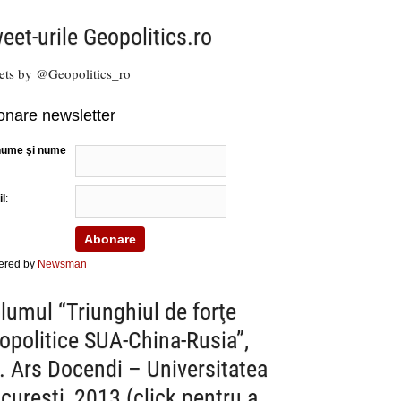
eet-urile Geopolitics.ro
ets by @Geopolitics_ro
nare newsletter
nume şi nume
l
:
ered by
Newsman
lumul “Triunghiul de forţe
opolitice SUA-China-Rusia”,
. Ars Docendi – Universitatea
cureşti, 2013 (click pentru a