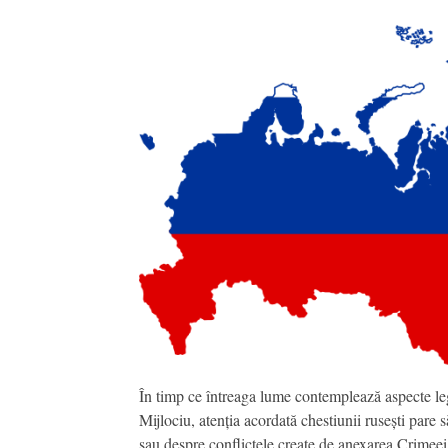
În timp ce întreaga lume contemplează aspecte le
Mijlociu, atenția acordată chestiunii rusești pare 
sau despre conflictele create de anexarea Crimeei,