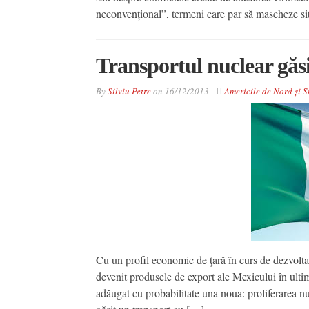
neconvențional”, termeni care par să mascheze sit
Transportul nuclear găsi
By
Silviu Petre
on
16/12/2013
Americile de Nord și 
Cu un profil economic de ţară în curs de dezvoltare,
devenit produsele de export ale Mexicului în ultimii
adăugat cu probabilitate una noua: proliferarea n