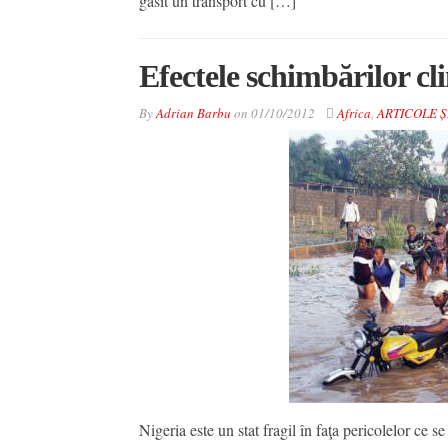
găsit un transport cu […]
Efectele schimbărilor cl
By
Adrian Barbu
on
01/10/2012
Africa
,
ARTICOLE Ș
Nigeria este un stat fragil în faţa pericolelor ce 