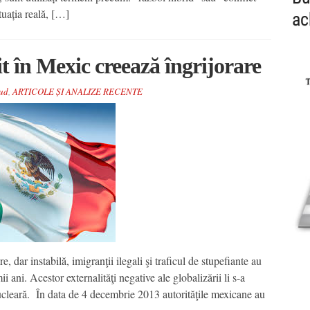
uația reală, […]
ac
t în Mexic creează îngrijorare
Sud
,
ARTICOLE ȘI ANALIZE RECENTE
 dar instabilă, imigranţii ilegali şi traficul de stupefiante au
 ani. Acestor externalităţi negative ale globalizării li s-a
ucleară. În data de 4 decembrie 2013 autorităţile mexicane au