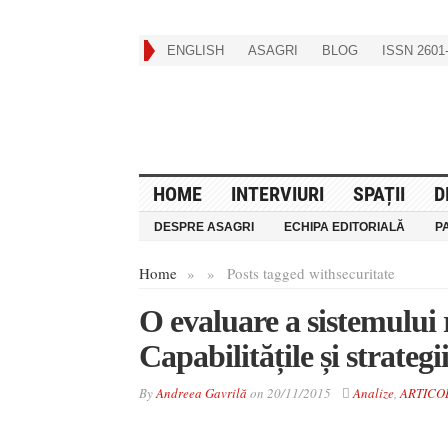
ENGLISH
ASAGRI
BLOG
ISSN 2601-
HOME
INTERVIURI
SPAȚII
D
DESPRE ASAGRI
ECHIPA EDITORIALĂ
P
Home
»
»
Posts tagged with
securitate
O evaluare a sistemului 
Capabilitățile și strategi
By
Andreea Gavrilă
on
20/11/2015
Analize
,
ARTICO