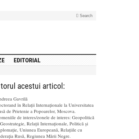
Search
ZE
EDITORIAL
torul acestui articol:
dreea Gavrilă
ctorand în Relații Internaționale la Universitatea
să de Prietenie a Popoarelor, Moscova.
meniile de interes/zonele de interes: Geopolitică
 Geostrategie, Relații Internaționale, Politică și
plomație, Uniunea Europeană, Relațiile cu
derația Rusă, Regiunea Mării Negre.