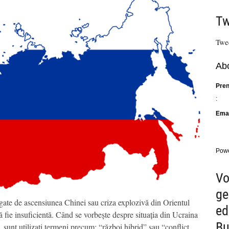
Tw
Twe
Abo
Pre
:
Emai
Pow
Vo
ge
gate de ascensiunea Chinei sau criza explozivă din Orientul
ed
să fie insuficientă. Când se vorbește despre situația din Ucraina
Bu
 sunt utilizați termeni precum: “război hibrid” sau “conflict