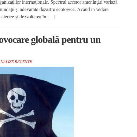
rganizaţiilor internaţionale. Spectrul acestor ameninţări variază
a inundaţii şi adevărate dezastre ecologice. Având în vedere
materice şi dezvoltarea în […]
rovocare globală pentru un
 ANALIZE RECENTE