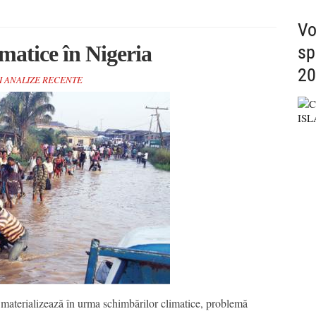
Vo
imatice în Nigeria
sp
20
I ANALIZE RECENTE
se materializează în urma schimbărilor climatice, problemă