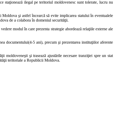
ce staţionează ilegal pe teritoriul moldovenesc sunt tolerate, lucru nu
i Moldova şi astfel încearcă să evite implicarea statului în eventualele
oldova de a colabora în domeniul securităţii.
în vedere modul în care prezenta strategie abordează relaţiile externe ale
 documentului(4-5 ani), precum şi prezentarea instituţiilor aferente
i moldoveneşti şi trasează ajustările necesare tranziţiei spre un stat
ităţii teritoriale a Republicii Moldova.