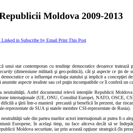
 a Republicii Moldova 2009-2013
 Linked in
Subscribe by Email
Print This Post
fică unui stat contemporan cu tendinţe democratice deoarece tratează p
ecurity
(dimensiune militară şi geo-politică), cât şi aspecte ce ţin de
s
 democratice ce a influenţat evoluţia statului şi implicit a concepţiei d
 anumite aspecte irealiste sau cel puţin incompatibile ce îi conferă un c
neutralităţii. Astfel documentul relevă intenţiile Republicii Moldova 
organisme internaţionale (UE, ONU, Consiliul Europei, NATO, OSCE, CSI etc
a dificilă a ţării într-o manieră precaută şi benefică în prezent, dar risc
ntale-reprezentate de SUA şi statele membre CSI-reprezentate de Rusia).
tralităţii sale din partea marilor actori internaţionali ar putea fi o ale
Uniunii Europene, în acelaşi timp, nu face altceva decât să se îndepăr
epublicii Moldova securitate, iar prin această opţiune strategică (în preze