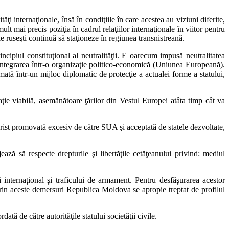
i internaţionale, însă în condiţiile în care acestea au viziuni diferite,
t mai precis poziţia în cadrul relaţiilor internaţionale în viitor pentru
ele ruseşti continuă să staţioneze în regiunea transnistreană.
cipiul constituţional al neutralităţii. E oarecum impusă neutralitatea
 integrarea într-o organizaţie politico-economică (Uniunea Europeană).
mată într-un mijloc diplomatic de protecţie a actualei forme a statului,
ţie viabilă, asemănătoare ţărilor din Vestul Europei atâta timp cât va
ist promovată excesiv de către SUA şi acceptată de statele dezvoltate,
ază să respecte drepturile şi libertăţile cetăţeanului privind: mediul
i internaţional şi traficului de armament. Pentru desfăşurarea acestor
. Prin aceste demersuri Republica Moldova se apropie treptat de profilul
tă de către autorităţile statului societăţii civile.