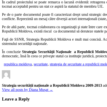
În cadrul proiectului se poate remarca o lacună evidentă: retragerea o
tocmai acceptabil pentru un stat ce aspiră la statutul de membru UE.
Pe de o parte documentul poate fi caracterizat drept unul strategic deo
conflicte. Reprezintă un mesaj către diverşii actori internaţionali (stat
Pe de altă parte, tocmai colaborarea cu organizaţii şi state între care e
Republicii Moldova, există riscul ca documentul să deruteze statele pa
Faţă de SSNR, Strategia Republicii Moldova e mult mai concisă. Acea
sistemului securităţii naţionale.
În concluzie
Strategia Securităţii Naţionale a Republicii Mold
democratic, însă în ceea ce priveşte statul ca instituţie juridică, proiec
republica moldova
,
securitate
,
strategia de securitate a republicii mo
Strategia securității naționale a Republicii Moldova 2009-2013
ad
View all posts by Diana Mușat →
Leave a Reply