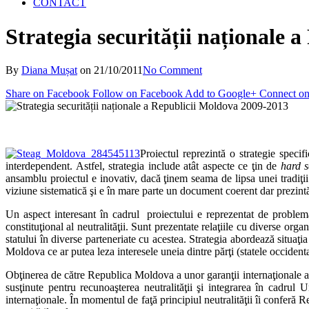
CONTACT
Strategia securității naționale
By
Diana Mușat
on
21/10/2011
No Comment
Share on Facebook
Follow on Facebook
Add to Google+
Connect on
Proiectul reprezintă o strategie speci
interdependent. Astfel, strategia include atât aspecte ce ţin de
hard s
ansamblu proiectul e inovativ, dacă ţinem seama de lipsa unei tradiţii
viziune sistematică şi e în mare parte un document coerent dar prezintă
Un aspect interesant în cadrul proiectului e reprezentat de problema 
constituţional al neutralităţii. Sunt prezentate relaţiile cu diverse 
statului în diverse parteneriate cu acestea. Strategia abordează situaţi
Moldova ce ar putea leza interesele uneia dintre părţi (statele occide
Obţinerea de către Republica Moldova a unor garanţii internaţionale a neu
susţinute pentru recunoaşterea neutralităţii şi integrarea în cadrul 
internaţionale. În momentul de faţă principiul neutralităţii îi conferă R