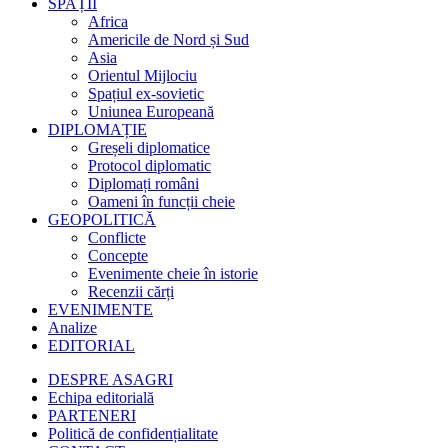
SPAȚII
Africa
Americile de Nord și Sud
Asia
Orientul Mijlociu
Spațiul ex-sovietic
Uniunea Europeană
DIPLOMAȚIE
Greșeli diplomatice
Protocol diplomatic
Diplomați români
Oameni în funcții cheie
GEOPOLITICĂ
Conflicte
Concepte
Evenimente cheie în istorie
Recenzii cărți
EVENIMENTE
Analize
EDITORIAL
DESPRE ASAGRI
Echipa editorială
PARTENERI
Politică de confidențialitate