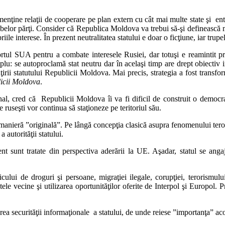
ine relaţii de cooperare pe plan extern cu cât mai multe state şi entităţ
ambelor părţi. Consider că Republica Moldova va trebui să-şi definească mul
iile interese. În prezent neutralitatea statului e doar o ficţiune, iar trup
rtul SUA pentru a combate interesele Rusiei, dar totuşi e reamintit prin
lu: se autoproclamă stat neutru dar în acelaşi timp are drept obiectiv
ţirii statutului Republicii Moldova. Mai precis, strategia a fost transfor
licii Moldova
.
al, cred că Republicii Moldova îi va fi dificil de construit o democra
 ruseşti vor continua să staţioneze pe teritoriul său.
anieră ”originală”. Pe lângă concepţia clasică asupra fenomenului teror
autorităţii statului.
t sunt tratate din perspectiva aderării la UE. Aşadar, statul se angaje
ului de droguri şi persoane, migraţiei ilegale, corupţiei, terorismulu
atele vecine şi utilizarea oportunităţilor oferite de Interpol şi Europol
ea securităţii informaţionale a statului, de unde reiese ”importanţa” acorda