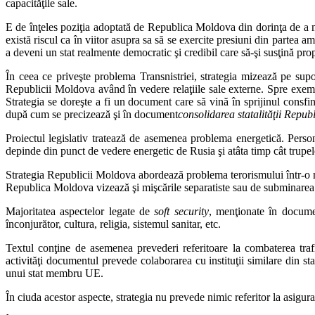
capacităţile sale.
E de înţeles poziţia adoptată de Republica Moldova din dorinţa de a menţ
există riscul ca în viitor asupra sa să se exercite presiuni din partea 
a deveni un stat realmente democratic şi credibil care să-şi susţină propr
În ceea ce priveşte problema Transnistriei, strategia mizează pe supo
Republicii Moldova având în vedere relaţiile sale externe. Spre exemp
Strategia se doreşte a fi un document care să vină în sprijinul consfin
după cum se precizează şi în document
consolidarea statalităţii Repub
Proiectul legislativ tratează de asemenea problema energetică. Person
depinde din punct de vedere energetic de Rusia şi atâta timp cât trupele
Strategia Republicii Moldova abordează problema terorismului într-o m
Republica Moldova vizează şi mişcările separatiste sau de subminarea a 
Majoritatea aspectelor legate de
soft security
, menţionate în documen
înconjurător, cultura, religia, sistemul sanitar, etc.
Textul conţine de asemenea prevederi referitoare la combaterea trafic
activităţi documentul prevede colaborarea cu instituţii similare din st
unui stat membru UE.
În ciuda acestor aspecte, strategia nu prevede nimic referitor la asigurar