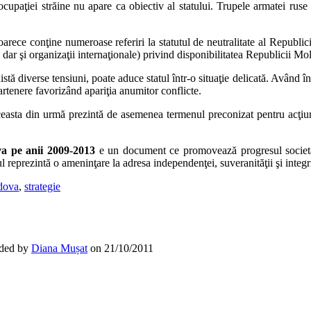
cupaţiei străine nu apare ca obiectiv al statului. Trupele armatei ruse 
arece conţine numeroase referiri la statutul de neutralitate al Republici
e, dar şi organizaţii internaţionale) privind disponibilitatea Republicii M
xistă diverse tensiuni, poate aduce statul într-o situaţie delicată. Având 
rtenere favorizând apariţia anumitor conflicte.
sta din urmă prezintă de asemenea termenul preconizat pentru acţiunea
ova pe anii 2009-2013
e un document ce promovează progresul societăţi
tul reprezintă o ameninţare la adresa independenţei, suveranităţii şi integr
ldova
,
strategie
ded by
Diana Mușat
on
21/10/2011