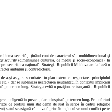
roblema securităţii ţinând cont de caracterul său multidimensional şi
oft security
(dimensiunea culturală, de mediu şi socio-economică). În
espre securitatea naţională. Strategia Republicii Moldova are la bază o
aracter ambiguu şi contradictoriu.
de a-şi asigura securitatea în plan extern cu respectarea principiului
.), dar se subliniază neafectarea neutralităţii în contextul implicării
antă pe termen lung. Strategia evită o poziţionare tranşantă a Republicii
gere inteligentă în prezent, dar neinspirată pe termen lung. Prin eforturi
teze de profilul unui stat demn de luat în serios în cadrul relaţiilor
nt) statul se asigură că nu va fi prins în mijlocul vreunui conflict peste