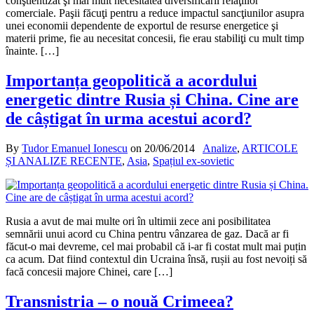
conştientizat şi mai mult necesitatea diversificării relaţiilor
comerciale. Paşii făcuţi pentru a reduce impactul sancţiunilor asupra
unei economii dependente de exportul de resurse energetice şi
materii prime, fie au necesitat concesii, fie erau stabiliţi cu mult timp
înainte. […]
Importanța geopolitică a acordului
energetic dintre Rusia și China. Cine are
de câștigat în urma acestui acord?
By
Tudor Emanuel Ionescu
on
20/06/2014
Analize
,
ARTICOLE
ȘI ANALIZE RECENTE
,
Asia
,
Spațiul ex-sovietic
Rusia a avut de mai multe ori în ultimii zece ani posibilitatea
semnării unui acord cu China pentru vânzarea de gaz. Dacă ar fi
făcut-o mai devreme, cel mai probabil că i-ar fi costat mult mai puțin
ca acum. Dat fiind contextul din Ucraina însă, rușii au fost nevoiți să
facă concesii majore Chinei, care […]
Transnistria – o nouă Crimeea?