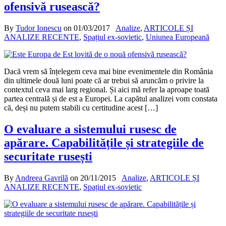
ofensivă rusească?
By
Tudor Ionescu
on
01/03/2017
Analize
,
ARTICOLE ȘI
ANALIZE RECENTE
,
Spațiul ex-sovietic
,
Uniunea Europeană
Dacă vrem să înțelegem ceva mai bine evenimentele din România
din ultimele două luni poate că ar trebui să aruncăm o privire la
contextul ceva mai larg regional. Și aici mă refer la aproape toată
partea centrală și de est a Europei. La capătul analizei vom constata
că, deși nu putem stabili cu certitudine acest […]
O evaluare a sistemului rusesc de
apărare. Capabilitățile și strategiile de
securitate rusești
By
Andreea Gavrilă
on
20/11/2015
Analize
,
ARTICOLE ȘI
ANALIZE RECENTE
,
Spațiul ex-sovietic