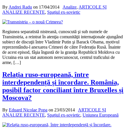
By
Andrei Radu
on
17/04/2014
Analize
,
ARTICOLE ȘI
ANALIZE RECENTE
,
Spațiul ex-sovietic
Regiunea separatistă nistreană, cunoscută şi sub numele de
Transinstria, a reintrat în atenţia comunităţii internaţionale ajungând
subiect de discuţii între Vladimir Putin şi Barack Obama, motivul
reprezentându-l anexarea Crimeei de către Federația Rusă. Înainte
de acest episod, fâşia îngustă de la graniţa Republicii Moldova cu
Ucraina era un stat autonom nerecunoscut, centrul traficului de
arme, […]
Relația ruso-europeană, între
interdependență și încordare. România,
posibil factor conciliant între Bruxelles și
Moscova?
By
Eduard Nicolae Popa
on
23/03/2014
ARTICOLE ȘI
ANALIZE RECENTE
,
Spațiul ex-sovietic
,
Uniunea Europeană