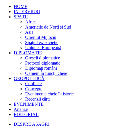
HOME
INTERVIURI
SPAȚII
Africa
Americile de Nord și Sud
Asia
Orientul Mijlociu
Spațiul ex-sovietic
Uniunea Europeană
DIPLOMAȚIE
Greșeli diplomatice
Protocol diplomatic
Diplomați români
Oameni în funcții cheie
GEOPOLITICĂ
Conflicte
Concepte
Evenimente cheie în istorie
Recenzii cărți
EVENIMENTE
Analize
EDITORIAL
DESPRE ASAGRI