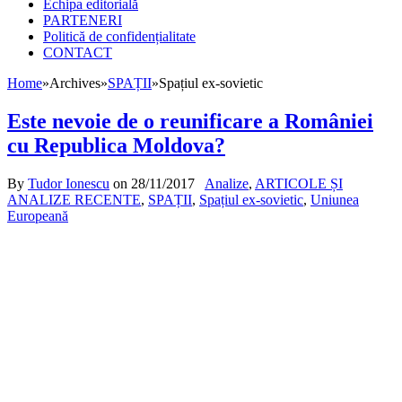
Echipa editorială
PARTENERI
Politică de confidențialitate
CONTACT
Home
»
Archives
»
SPAȚII
»
Spațiul ex-sovietic
Este nevoie de o reunificare a României
cu Republica Moldova?
By
Tudor Ionescu
on
28/11/2017
Analize
,
ARTICOLE ȘI
ANALIZE RECENTE
,
SPAȚII
,
Spațiul ex-sovietic
,
Uniunea
Europeană