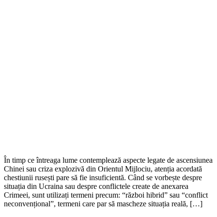
În timp ce întreaga lume contemplează aspecte legate de ascensiunea
Chinei sau criza explozivă din Orientul Mijlociu, atenția acordată
chestiunii rusești pare să fie insuficientă. Când se vorbește despre
situația din Ucraina sau despre conflictele create de anexarea
Crimeei, sunt utilizați termeni precum: “război hibrid” sau “conflict
neconvențional”, termeni care par să mascheze situația reală, […]