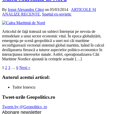
By
Ionuţ Alexandru Căţoi
on
05/03/2014
ARTICOLE ȘI
ANALIZE RECENTE
,
Spațiul ex-sovietic
Articolul de faţă tratează un subiect întemeiat pe nevoia de
remodelare a unui sector economic vital. În epoca globalizării,
emergenţa pe scenă geopolitică a unei noi căi maritime
reconfigurează vectorial sistemul global maritim, luând în calcul
desfăşurarea firească a tuturor aspectelor politico-economice în
interacţiunea intereselor statale. Astfel, operaţionalizarea Căii
Maritime Nordice ajustată la cerinţele actuale […]
1
2
3
…
6
Next »
Autorul acestui articol:
Tudor Ionescu
Tweet-urile Geopolitics.ro
Tweets by @Geopolitics_ro
Abonare newsletter