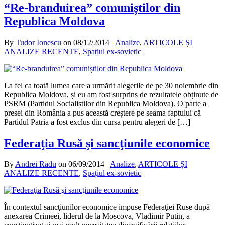
“Re-branduirea” comuniștilor din
Republica Moldova
By
Tudor Ionescu
on
08/12/2014
Analize
,
ARTICOLE ȘI
ANALIZE RECENTE
,
Spațiul ex-sovietic
La fel ca toată lumea care a urmărit alegerile de pe 30 noiembrie din
Republica Moldova, și eu am fost surprins de rezultatele obținute de
PSRM (Partidul Socialiștilor din Republica Moldova). O parte a
presei din România a pus această creștere pe seama faptului că
Partidul Patria a fost exclus din cursa pentru alegeri de […]
Federaţia Rusă şi sancţiunile economice
By
Andrei Radu
on
06/09/2014
Analize
,
ARTICOLE ȘI
ANALIZE RECENTE
,
Spațiul ex-sovietic
În contextul sancţiunilor economice impuse Federaţiei Ruse după
anexarea Crimeei, liderul de la Moscova, Vladimir Putin, a