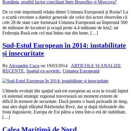
De ce este importantă relația dintre Uniunea Europeană și Rusia? La
o scurtă cercetare a datelor generale ale celor doi actori observăm că
cele 28 de state care formează Uniunea Europeană au împreună 500
de milioane de locuitori și ocupă peste 4,4 milioane de km2, iar
Federația Rusă este cel mai întins stat din lume, […]
Sud-Estul European în 2014: instabilitate
și insecuritate
By
Alexandru Cucu
on
19/03/2014
ARTICOLE ȘI ANALIZE
RECENTE
,
Spațiul ex-sovietic
,
Uniunea Europeană
Ultimele evoluții din spațiul sud-est european au scos la iveală faptul
că sistemul strategic regional traversează un moment extrem de
dificil în termeni de securitate. Dacă pentru o bună perioadă de timp,
mai ales după sfârșitul Războiului Rece, dar și după războaiele din
fosta Iugoslavie, Europa de Est părea a intra într-o eră de stabilitate,
[…]
Calea Maritimă de Nord