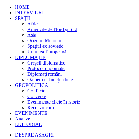
HOME
INTERVIURI
SPAȚII
Africa
Americile de Nord și Sud
Asia
Orientul Mijlociu
Spațiul ex-sovietic
Uniunea Europeană
DIPLOMAȚIE
Greșeli diplomatice
Protocol diplomatic
Diplomați români
Oameni în funcții cheie
GEOPOLITICĂ
Conflicte
Concepte
Evenimente cheie în istorie
Recenzii cărți
EVENIMENTE
Analize
EDITORIAL
DESPRE ASAGRI