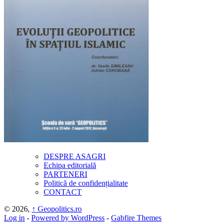
DESPRE ASAGRI
Echipa editorială
PARTENERI
Politică de confidențialitate
CONTACT
© 2026,
↑
Geopolitics.ro
Log in
-
Powered by WordPress
-
Gabfire Themes