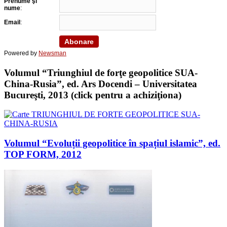
Prenume şi
nume
:
Email
:
Powered by
Newsman
Volumul “Triunghiul de forţe geopolitice SUA-
China-Rusia”, ed. Ars Docendi – Universitatea
Bucureşti, 2013 (click pentru a achiziţiona)
Volumul “Evoluții geopolitice în spațiul islamic”, ed.
TOP FORM, 2012