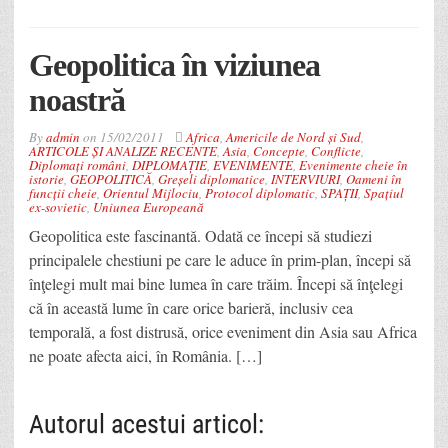
Geopolitica în viziunea
noastră
By
admin
on
15/02/2011
Africa
,
Americile de Nord și Sud
,
ARTICOLE ȘI ANALIZE RECENTE
,
Asia
,
Concepte
,
Conflicte
,
Diplomați români
,
DIPLOMAȚIE
,
EVENIMENTE
,
Evenimente cheie în
istorie
,
GEOPOLITICĂ
,
Greșeli diplomatice
,
INTERVIURI
,
Oameni în
funcții cheie
,
Orientul Mijlociu
,
Protocol diplomatic
,
SPAȚII
,
Spațiul
ex-sovietic
,
Uniunea Europeană
Geopolitica este fascinantă. Odată ce începi să studiezi
principalele chestiuni pe care le aduce în prim-plan, începi să
înţelegi mult mai bine lumea în care trăim. Începi să înţelegi
că în această lume în care orice barieră, inclusiv cea
temporală, a fost distrusă, orice eveniment din Asia sau Africa
ne poate afecta aici, în România. […]
Autorul acestui articol: