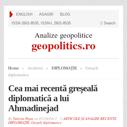
ENGLISH
ASAGRI
BLOG
ISSN 2601-8535, ISSN-L 2601-8535
Search
Analize geopolitice
geopolitics.ro
Home
»
Archives
»
DIPLOMAȚIE
»
Greșeli
diplomatice
Cea mai recentă greşeală
diplomatică a lui
Ahmadinejad
By
Valeria Popa
on
05/10/2011
ARTICOLE ȘI ANALIZE RECENTE
,
DIPLOMAȚIE
,
Greșeli diplomatice