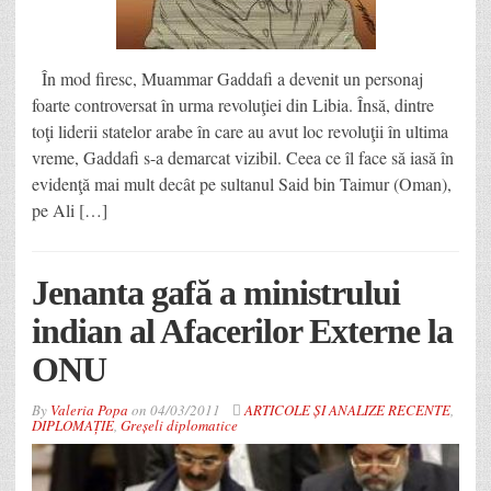
În mod firesc, Muammar Gaddafi a devenit un personaj
foarte controversat în urma revoluţiei din Libia. Însă, dintre
toţi liderii statelor arabe în care au avut loc revoluţii în ultima
vreme, Gaddafi s-a demarcat vizibil. Ceea ce îl face să iasă în
evidenţă mai mult decât pe sultanul Said bin Taimur (Oman),
pe Ali […]
Jenanta gafă a ministrului
indian al Afacerilor Externe la
ONU
By
Valeria Popa
on
04/03/2011
ARTICOLE ȘI ANALIZE RECENTE
,
DIPLOMAȚIE
,
Greșeli diplomatice