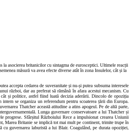
s la asocierea britanicilor cu sintagma de eurosceptici. Ultimele reacții
 asemenea măsură va avea efecte diverse atât în zona Insulelor, cât și la
putea accepta cedarea de suveranitate și nu-și putea subsuma interesele
i unui război, dar au preferat să rămână în afara acestui mecanism. Cu
t și politice, astfel fiind luată decizia aderării. Dincolo de opoziția
an intern se organiza un referendum pentru scoaterea țării din Europa.
vernarea Thatcher această atitudine a atins apogeul. Pe de altă parte,
interguvernamentală. Lunga guvernare conservatoare a lui Thatcher și
le progrese. Sfârșitul Războiului Rece a impulsionat crearea Uniunii
t, Marea Britanie se implică tot mai mult pe continent, trimite trupe în
 cu guvernarea laburistă a lui Blair. Coagulând, pe durata opoziției,