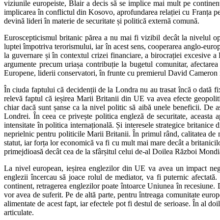
viziunile europeiste, Blair a decis să se implice mai mult pe contine
implicarea în conflictul din Kosovo, aprofundarea relației cu Franța pe 
devină lideri în materie de securitate și politică externă comună.
Euroscepticismul britanic părea a nu mai fi vizibil decât la nivelul o
luptei împotriva terorismului, iar în acest sens, cooperarea anglo-euro
la guvernare și în contextul crizei financiare, a birocrației excesive a
argumente precum uriașa contribuție la bugetul comunitar, afectarea i
Europene, liderii conservatori, în frunte cu premierul David Cameron 
În ciuda faptului că decidenții de la Londra nu au trasat încă o dată f
relevă faptul că ieșirea Marii Britanii din UE va avea efecte geopoli
chiar dacă sunt șanse ca la nivel politic să aibă unele beneficii. De
Londrei. În ceea ce privește politica engleză de securitate, aceast
intensitate în politica internațională. Și interesele strategice britani
neprielnic pentru politicile Marii Britanii. În primul rând, calitatea 
statut, iar forța lor economică va fi cu mult mai mare decât a britanicilo
primejdioasă decât cea de la sfârșitul celui de-al Doilea Război Mondia
La nivel european, ieșirea englezilor din UE va avea un impact negat
englezii încercau să joace rolul de mediator, va fi puternic afectat
continent, retragerea englezilor poate întoarce Uniunea în recesiune. 
vor avea de suferit. Pe de altă parte, pentru întreaga comunitate europe
alimentate de acest fapt, iar efectele pot fi destul de serioase. În al 
articulate.