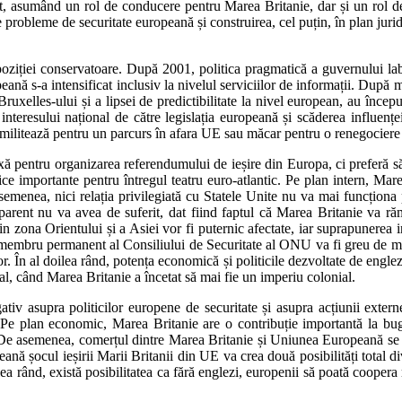
nt, asumând un rol de conducere pentru Marea Britanie, dar și un rol de 
probleme de securitate europeană și construirea, cel puțin, în plan jurid
poziției conservatoare. După 2001, politica pragmatică a guvernului labur
peană s-a intensificat inclusiv la nivelul serviciilor de informații. După
 Bruxelles-ului și a lipsei de predictibilitate la nivel european, au înc
nteresului național de către legislația europeană și scăderea influenț
militează pentru un parcurs în afara UE sau măcar pentru o renegociere 
ixă pentru organizarea referendumului de ieșire din Europa, ci preferă s
tice importante pentru întregul teatru euro-atlantic. Pe plan intern, Ma
 asemenea, nici relația privilegiată cu Statele Unite nu va mai funcțion
a aparent nu va avea de suferit, dat fiind faptul că Marea Britanie 
ce din zona Orientului și a Asiei vor fi puternic afectate, iar suprapuner
de membru permanent al Consiliului de Securitate al ONU va fi greu de me
r. În al doilea rând, potența economică și politicile dezvoltate de englezi
l, când Marea Britanie a încetat să mai fie un imperiu colonial.
iv asupra politicilor europene de securitate și asupra acțiunii externe
ă. Pe plan economic, Marea Britanie are o contribuție importantă la bug
De asemenea, comerțul dintre Marea Britanie și Uniunea Europeană se va 
ană șocul ieșirii Marii Britanii din UE va crea două posibilități total d
doilea rând, există posibilitatea ca fără englezi, europenii să poată coope