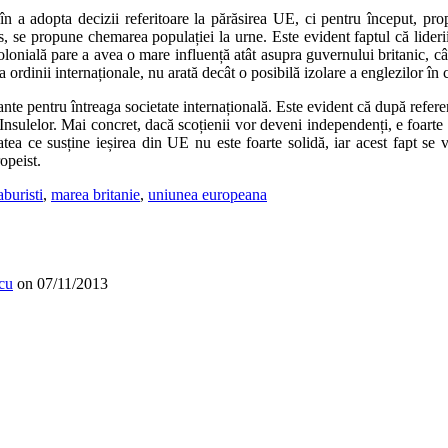
c în a adopta decizii referitoare la părăsirea UE, ci pentru început, pr
, se propune chemarea populației la urne. Este evident faptul că liderii
onială pare a avea o mare influență atât asupra guvernului britanic, cât 
ordinii internaționale, nu arată decât o posibilă izolare a englezilor în c
e pentru întreaga societate internațională. Este evident că după referen
l Insulelor. Mai concret, dacă scoțienii vor deveni independenți, e foarte
tatea ce susține ieșirea din UE nu este foarte solidă, iar acest fapt s
opeist.
aburisti
,
marea britanie
,
uniunea europeana
cu
on
07/11/2013