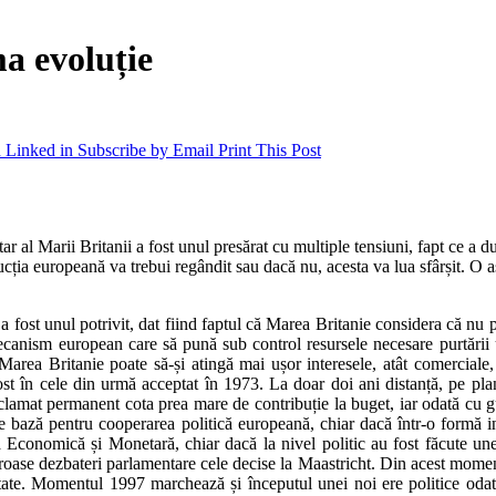
ma evoluție
 Linked in
Subscribe by Email
Print This Post
r al Marii Britanii a fost unul presărat cu multiple tensiuni, fapt ce a du
strucția europeană va trebui regândit sau dacă nu, acesta va lua sfârșit. O
fost unul potrivit, dat fiind faptul că Marea Britanie considera că nu 
n mecanism european care să pună sub control resursele necesare purtări
area Britanie poate să-și atingă mai ușor interesele, atât comerciale, câ
ost în cele din urmă acceptat în 1973. La doar doi ani distanță, pe pl
lamat permanent cota prea mare de contribuție la buget, iar odată cu gu
de bază pentru cooperarea politică europeană, chiar dacă într-o formă 
Economică și Monetară, chiar dacă la nivel politic au fost făcute une
eroase dezbateri parlamentare cele decise la Maastricht. Din acest momen
ate. Momentul 1997 marchează și începutul unei noi ere politice odată