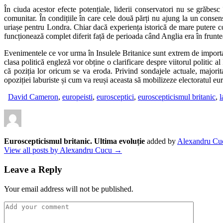
În ciuda acestor efecte potențiale, liderii conservatori nu se grăbes
comunitar. În condițiile în care cele două părți nu ajung la un consens
uriașe pentru Londra. Chiar dacă experiența istorică de mare putere col
funcționează complet diferit față de perioada când Anglia era în fruntea 
Evenimentele ce vor urma în Insulele Britanice sunt extrem de important
clasa politică engleză vor obține o clarificare despre viitorul politic a
că poziția lor oricum se va eroda. Privind sondajele actuale, majori
opoziției laburiste și cum va reuși aceasta să mobilizeze electoratul eur
David Cameron
,
europeisti
,
eurosceptici
,
euroscepticismul britanic
,
l
Euroscepticismul britanic. Ultima evoluție
added by
Alexandru Cu
View all posts by Alexandru Cucu →
Leave a Reply
Your email address will not be published.