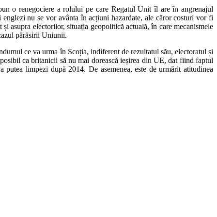
opun o renegociere a rolului pe care Regatul Unit îl are în angrenajul
 englezi nu se vor avânta în acțiuni hazardate, ale căror costuri vor fi
și asupra electorilor, situația geopolitică actuală, în care mecanismele
azul părăsirii Uniunii.
dumul ce va urma în Scoția, indiferent de rezultatul său, electoratul și
 posibil ca britanicii să nu mai dorească ieșirea din UE, dat fiind faptul
e va putea limpezi după 2014. De asemenea, este de urmărit atitudinea