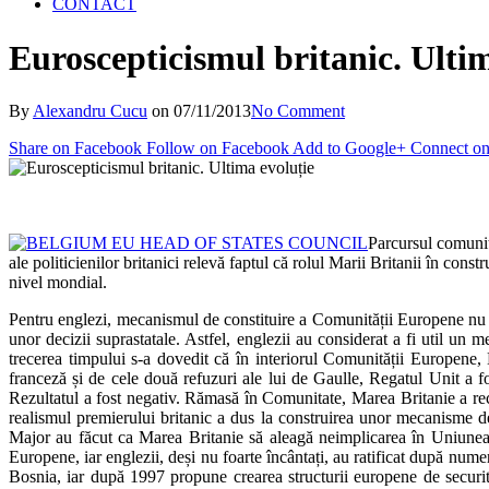
CONTACT
Euroscepticismul britanic. Ulti
By
Alexandru Cucu
on
07/11/2013
No Comment
Share on Facebook
Follow on Facebook
Add to Google+
Connect on
Parcursul comunita
ale politicienilor britanici relevă faptul că rolul Marii Britanii în con
nivel mondial.
Pentru englezi, mecanismul de constituire a Comunității Europene nu a 
unor decizii suprastatale. Astfel, englezii au considerat a fi util u
trecerea timpului s-a dovedit că în interiorul Comunității Europene, M
franceză și de cele două refuzuri ale lui de Gaulle, Regatul Unit a f
Rezultatul a fost negativ. Rămasă în Comunitate, Marea Britanie a rec
realismul premierului britanic a dus la construirea unor mecanisme 
Major au făcut ca Marea Britanie să aleagă neimplicarea în Uniunea 
Europene, iar englezii, deși nu foarte încântați, au ratificat după num
Bosnia, iar după 1997 propune crearea structurii europene de securit