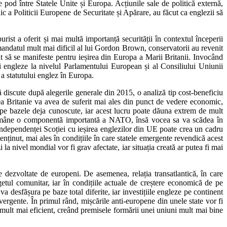
pod între Statele Unite și Europa. Acțiunile sale de politică externă,
ic a Politicii Europene de Securitate și Apărare, au făcut ca englezii să
ist a oferit și mai multă importanță securității în contextul începerii
 mandatul mult mai dificil al lui Gordon Brown, conservatorii au revenit
eput să se manifeste pentru ieșirea din Europa a Marii Britanii. Invocând
ei engleze la nivelul Parlamentului European și al Consiliului Uniunii
a statutului englez în Europa.
ă discute după alegerile generale din 2015, o analiză tip cost-beneficiu
rea Britanie va avea de suferit mai ales din punct de vedere economic,
a pe bazele deja cunoscute, iar acest lucru poate dăuna extrem de mult
va rămâne o componentă importantă a NATO, însă vocea sa va scădea în
ea independenței Scoției cu ieșirea englezilor din UE poate crea un cadru
nținut, mai ales în condițiile în care statele emergente revendică acest
 la nivel mondial vor fi grav afectate, iar situația creată ar putea fi mai
 dezvoltate de europeni. De asemenea, relația transatlantică, în care
etul comunitar, iar în condițiile actuale de creștere economică de pe
desfășura pe baze total diferite, iar investițiile engleze pe continent
ivergente. În primul rând, mișcările anti-europene din unele state vor fi
ra mult mai eficient, creând premisele formării unei uniuni mult mai bine