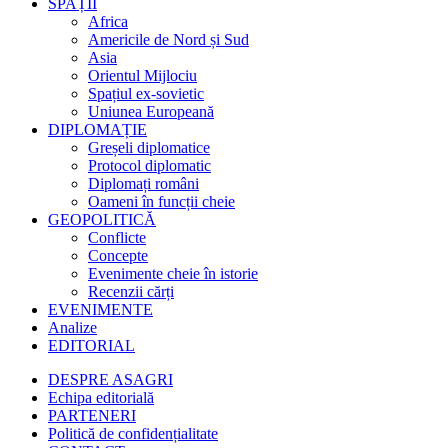
SPAȚII
Africa
Americile de Nord și Sud
Asia
Orientul Mijlociu
Spațiul ex-sovietic
Uniunea Europeană
DIPLOMAȚIE
Greșeli diplomatice
Protocol diplomatic
Diplomați români
Oameni în funcții cheie
GEOPOLITICĂ
Conflicte
Concepte
Evenimente cheie în istorie
Recenzii cărți
EVENIMENTE
Analize
EDITORIAL
DESPRE ASAGRI
Echipa editorială
PARTENERI
Politică de confidențialitate