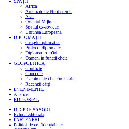
SPAȚII
Africa
Americile de Nord și Sud
Asia
Orientul Mijlociu
Spațiul ex-sovietic
Uniunea Europeană
DIPLOMAȚIE
Greșeli diplomatice
Protocol diplomatic
Diplomați români
Oameni în funcții cheie
GEOPOLITICĂ
Conflicte
Concepte
Evenimente cheie în istorie
Recenzii cărți
EVENIMENTE
Analize
EDITORIAL
DESPRE ASAGRI
Echipa editorială
PARTENERI
Politică de confidențialitate