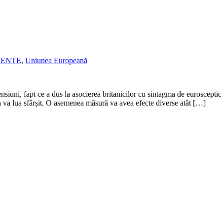
CENTE
,
Uniunea Europeană
siuni, fapt ce a dus la asocierea britanicilor cu sintagma de eurosceptici.
ta va lua sfârșit. O asemenea măsură va avea efecte diverse atât […]