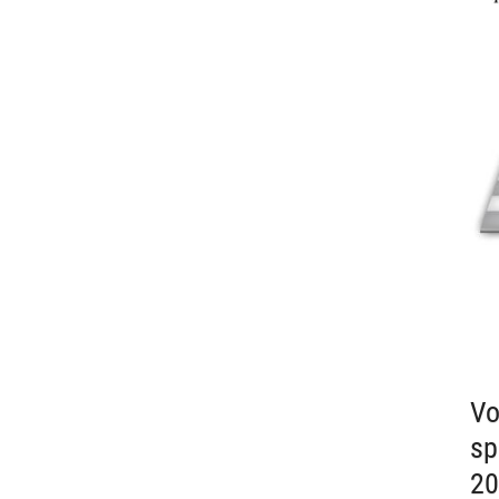
Vo
sp
20