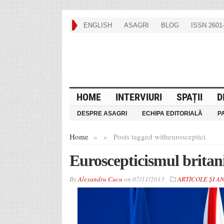
ENGLISH
ASAGRI
BLOG
ISSN 2601-
HOME
INTERVIURI
SPAȚII
D
DESPRE ASAGRI
ECHIPA EDITORIALĂ
P
Home
»
»
Posts tagged with
eurosceptici
Euroscepticismul britani
By
Alexandru Cucu
on
07/11/2013
ARTICOLE ȘI A