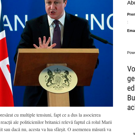
Abo
Pre
:
Emai
Pow
Vo
ge
ed
Bu
ac
resărat cu multiple tensiuni, fapt ce a dus la asocierea
eacții ale politicienilor britanici relevă faptul că rolul Marii
dit sau dacă nu, acesta va lua sfârșit. O asemenea măsură va