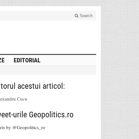
Search
ZE
EDITORIAL
torul acestui articol:
lexandru Cucu
eet-urile Geopolitics.ro
ets by @Geopolitics_ro