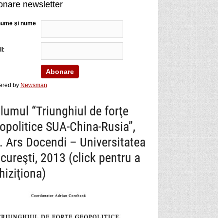
nare newsletter
nume şi nume
l
:
ered by
Newsman
lumul “Triunghiul de forţe
opolitice SUA-China-Rusia”,
. Ars Docendi – Universitatea
cureşti, 2013 (click pentru a
hiziţiona)