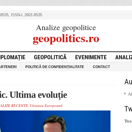
8535, ISSN-L 2601-8535
Analize geopolitice
geopolitics.ro
IPLOMAȚIE
GEOPOLITICĂ
EVENIMENTE
ANALI
ARTENERI
POLITICĂ DE CONFIDENȚIALITATE
CONTACT
Au
c. Ultima evoluție
A
NALIZE RECENTE
,
Uniunea Europeană
Tw
Twe