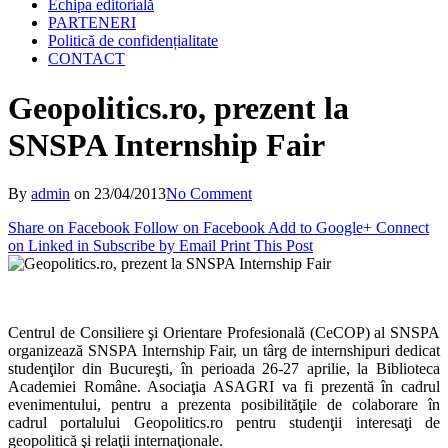
Echipa editorială
PARTENERI
Politică de confidențialitate
CONTACT
Geopolitics.ro, prezent la
SNSPA Internship Fair
By
admin
on
23/04/2013
No Comment
Share on Facebook
Follow on Facebook
Add to Google+
Connect
on Linked in
Subscribe by Email
Print This Post
Centrul de Consiliere şi Orientare Profesională (CeCOP) al SNSPA
organizează SNSPA Internship Fair, un târg de internshipuri dedicat
studenţilor din Bucureşti, în perioada 26-27 aprilie, la Biblioteca
Academiei Române. Asociaţia ASAGRI va fi prezentă în cadrul
evenimentului, pentru a prezenta posibilităţile de colaborare în
cadrul portalului Geopolitics.ro pentru studenţii interesaţi de
geopolitică şi relaţii internaţionale.