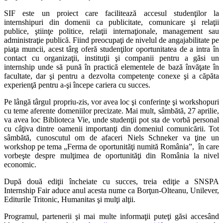
SIF este un proiect care facilitează accesul studenţilor la
internshipuri din domenii ca publicitate, comunicare şi relaţii
publice, ştiinţe politice, relaţii internaţionale, management sau
administraţie publică. Fiind preocupaţi de nivelul de angajabilitate pe
piaţa muncii, acest târg oferă studenţilor oportunitatea de a intra în
contact cu organizaţii, instituţii şi companii pentru a găsi un
internship unde să pună în practică elementele de bază învăţate în
facultate, dar şi pentru a dezvolta competenţe conexe şi a căpăta
experienţă pentru a-şi începe cariera cu succes.
Pe lângă târgul propriu-zis, vor avea loc şi conferinţe şi workshopuri
cu teme aferente domeniilor precizate. Mai mult, sâmbătă, 27 aprilie,
va avea loc Biblioteca Vie, unde studenţii pot sta de vorbă personal
cu câţiva dintre oamenii importanţi din domeniul comunicării. Tot
sâmbătă, cunoscutul om de afaceri Niels Schneker va ţine un
workshop pe tema „Ferma de oportunităţi numită România”, în care
vorbeşte despre mulţimea de oportunităţi din România la nivel
economic.
După două ediţii încheiate cu succes, treia ediţie a SNSPA
Internship Fair aduce anul acesta nume ca Borţun-Olteanu, Unilever,
Editurile Tritonic, Humanitas şi mulţi alţii.
Programul, partenerii şi mai multe informaţii puteţi găsi accesând