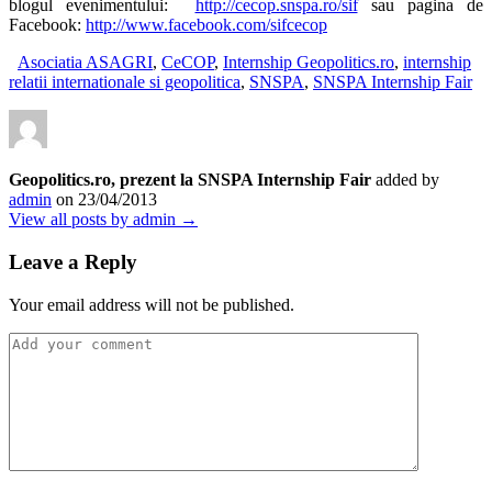
blogul evenimentului:
http://cecop.snspa.ro/sif
sau pagina de
Facebook:
http://www.facebook.com/sifcecop
Asociatia ASAGRI
,
CeCOP
,
Internship Geopolitics.ro
,
internship
relatii internationale si geopolitica
,
SNSPA
,
SNSPA Internship Fair
Geopolitics.ro, prezent la SNSPA Internship Fair
added by
admin
on
23/04/2013
View all posts by admin →
Leave a Reply
Your email address will not be published.