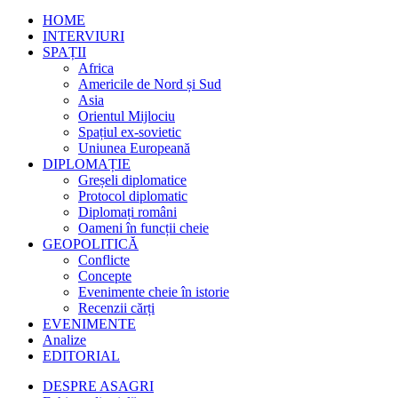
HOME
INTERVIURI
SPAȚII
Africa
Americile de Nord și Sud
Asia
Orientul Mijlociu
Spațiul ex-sovietic
Uniunea Europeană
DIPLOMAȚIE
Greșeli diplomatice
Protocol diplomatic
Diplomați români
Oameni în funcții cheie
GEOPOLITICĂ
Conflicte
Concepte
Evenimente cheie în istorie
Recenzii cărți
EVENIMENTE
Analize
EDITORIAL
DESPRE ASAGRI