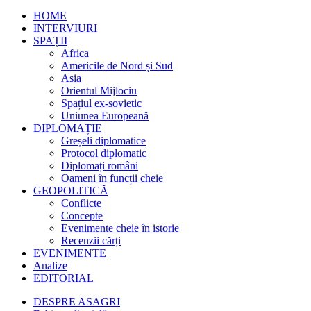
HOME
INTERVIURI
SPAȚII
Africa
Americile de Nord și Sud
Asia
Orientul Mijlociu
Spațiul ex-sovietic
Uniunea Europeană
DIPLOMAȚIE
Greșeli diplomatice
Protocol diplomatic
Diplomați români
Oameni în funcții cheie
GEOPOLITICĂ
Conflicte
Concepte
Evenimente cheie în istorie
Recenzii cărți
EVENIMENTE
Analize
EDITORIAL
DESPRE ASAGRI