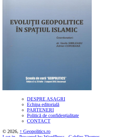
DESPRE ASAGRI
Echipa editorială
PARTENERI
Politică de confidențialitate
CONTACT
© 2026,
↑
Geopolitics.ro
Log in
-
Powered by WordPress
-
Gabfire Themes