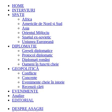
HOME
INTERVIURI
SPAȚII
Africa
Americile de Nord și Sud
Asia
Orientul Mijlociu
Spațiul ex-sovietic
Uniunea Europeană
DIPLOMAȚIE
Greșeli diplomatice
Protocol diplomatic
Diplomați români
Oameni în funcții cheie
GEOPOLITICĂ
Conflicte
Concepte
Evenimente cheie în istorie
Recenzii cărți
EVENIMENTE
Analize
EDITORIAL
DESPRE ASAGRI