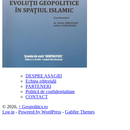
DESPRE ASAGRI
Echipa editorială
PARTENERI
Politică de confidențialitate
CONTACT
© 2026,
↑
Geopolitics.ro
Log in
-
Powered by WordPress
-
Gabfire Themes