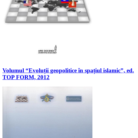
Volumul “Evoluții geopolitice în spațiul islamic”, ed.
TOP FORM, 2012