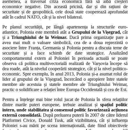
asemenea, a traversat criza economică fără să aibă creșteri
economice negative. Din această pricină, dar și din rațiuni de
securitate și de geopolitică, cele două state cooperează aprofundat
atât în cadrul NATO, cât și la nivel bilateral.
Pe planul securității, pe lângă apartenența la structurile euro-
atlantice, Polonia este membră atât a
Grupului de la Vișegrad,
cât
și a
Triunghiului de la Weimar.
Dacă prima organizație pare a
avea mai mult o valoare simbolică, cea de a doua reprezintă o
asociere între Franța, Germania și Polonia pentru a discuta teme de
securitate și a face schimb de date strategice. Analizând
comportamentul extern al Poloniei în perioada actuală se poate
observa că politica multivectorială realizată de Varșovia începe să
dea roade, atât la nivelul cooperării strategice, cât și la nivel politico-
economic. Spre exemplu, în anul 2013, Polonia și-a asumat rolul de
lider al grupului de la Vișegrad, încercând o apropiere între statele
membre ale acestuia și statele membre ale Triunghiului Weimar,
practic o solidificare a relației între Europa Occidentală și cea de Est.
Pentru a înțelege mai bine rolul jucat de Polonia în sfera relațiilor
dintre marile puteri europene, trebuie analizat și
spațiul politic
intern, unde stabilitatea și consensul politic favorizează acțiunea
externă consolidată.
După preluarea puterii în 2007 de către liderul
Platformei Civice, Donald Tusk, atât vizibilitatea, cât și influența
Poloniei s-au mărit pe scena internațională, date fiind obiectivele