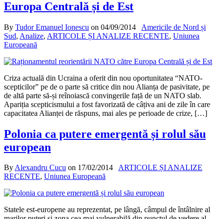
Europa Centrală și de Est
By
Tudor Emanuel Ionescu
on
04/09/2014
Americile de Nord și
Sud
,
Analize
,
ARTICOLE ȘI ANALIZE RECENTE
,
Uniunea
Europeană
Criza actuală din Ucraina a oferit din nou oportunitatea “NATO-
scepticilor” pe de o parte să critice din nou Alianța de pasivitate, pe
de altă parte să-și reînoiască convingerile față de un NATO slab.
Apariția scepticismului a fost favorizată de câțiva ani de zile în care
capacitatea Alianței de răspuns, mai ales pe perioade de crize, […]
Polonia ca putere emergentă și rolul său
european
By
Alexandru Cucu
on
17/02/2014
ARTICOLE ȘI ANALIZE
RECENTE
,
Uniunea Europeană
Statele est-europene au reprezentat, pe lângă, câmpul de întâlnire al
marilor puteri și zona cea mai vulnerabilă din punctul de vedere al