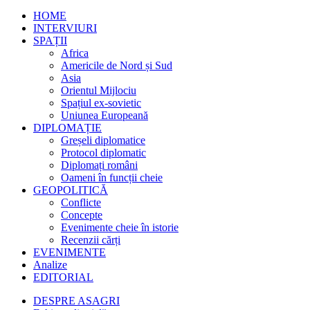
HOME
INTERVIURI
SPAȚII
Africa
Americile de Nord și Sud
Asia
Orientul Mijlociu
Spațiul ex-sovietic
Uniunea Europeană
DIPLOMAȚIE
Greșeli diplomatice
Protocol diplomatic
Diplomați români
Oameni în funcții cheie
GEOPOLITICĂ
Conflicte
Concepte
Evenimente cheie în istorie
Recenzii cărți
EVENIMENTE
Analize
EDITORIAL
DESPRE ASAGRI