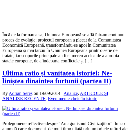
Încă de la formarea sa, Uniunea Europeană se află într-un continuu
proces de evoluție; proiectul european a plecat de la Comunitatea
Economică Europeană, transformându-se apoi în Comunitatea
Europeană și mai tarziu în Uniunea Europeană printr-o serie de
tratate, iar scopurile principale au fost mereu acelea de a apropia
statele europene, de a îndeparta conflictele și […]
Ultima ratio și vanitatea istoriei: Ne-
liniștea dinaintea furtunii (partea II)
By
Adrian Sereș
on
19/09/2014
Analize
,
ARTICOLE ȘI
ANALIZE RECENTE
,
Evenimente cheie în istorie
Prolegomene reflective despre “Antagonismul Civilizațiilor” Într-o
anumită carte document, de mult timp uitată prin umbritele rafturi ale