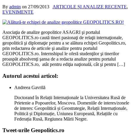
By
admin
on
27/09/2013
ARTICOLE ȘI ANALIZE RECENTE
,
EVENIMENTE
Asociaţia de analize geopolitice ASAGRI şi portalul
GEOPOLITICS.ro caută tineri pasionaţi de relaţii internaţionale,
geopolitică şi diplomaţie pentru a se alătura echipei Geopolitics.ro,
prin redactarea de articole şi analize pentru portalul
GEOPOLITICS.ro. Internshipul le oferă studenţilor şi tinerilor
proaspăt absolvenţi şansa de a redacta analize pentru portalul
GEOPOLITICS.ro, atât pentru ediţia naţională, cât şi pentru […]
Autorul acestui articol:
Andreea Gavrilă
Doctorand în Relații Internaționale la Universitatea Rusă de
Prietenie a Popoarelor, Moscova. Domeniile de interes/zonele
de interes: Geopolitică și Geostrategie, Relații Internaționale,
Politică și Diplomație, Uniunea Europeană, Relațiile cu
Federația Rusă, Regiunea Mării Negre.
Tweet-urile Geopolitics.ro