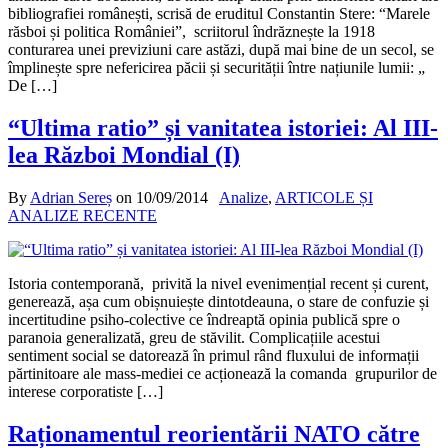
bibliografiei românești, scrisă de eruditul Constantin Stere: “Marele
răsboi și politica României”, scriitorul îndrăznește la 1918
conturarea unei previziuni care astăzi, după mai bine de un secol, se
împlinește spre nefericirea păcii și securității între națiunile lumii: „
De […]
“Ultima ratio” și vanitatea istoriei: Al III-
lea Război Mondial (I)
By
Adrian Sereș
on
10/09/2014
Analize
,
ARTICOLE ȘI
ANALIZE RECENTE
Istoria contemporană, privită la nivel evenimențial recent și curent,
generează, așa cum obișnuiește dintotdeauna, o stare de confuzie și
incertitudine psiho-colective ce îndreaptă opinia publică spre o
paranoia generalizată, greu de stăvilit. Complicațiile acestui
sentiment social se datorează în primul rând fluxului de informații
părtinitoare ale mass-mediei ce acționează la comanda grupurilor de
interese corporatiste […]
Raționamentul reorientării NATO către