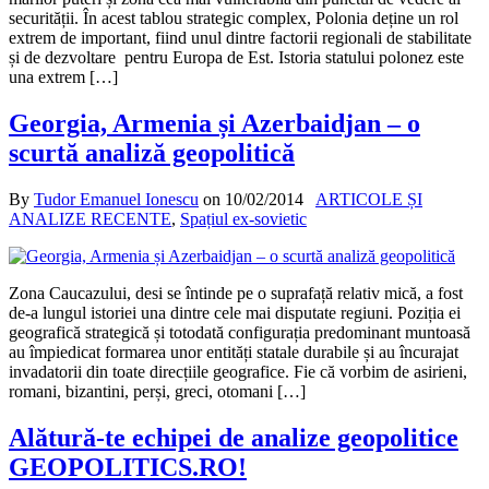
securității. În acest tablou strategic complex, Polonia deține un rol
extrem de important, fiind unul dintre factorii regionali de stabilitate
și de dezvoltare pentru Europa de Est. Istoria statului polonez este
una extrem […]
Georgia, Armenia și Azerbaidjan – o
scurtă analiză geopolitică
By
Tudor Emanuel Ionescu
on
10/02/2014
ARTICOLE ȘI
ANALIZE RECENTE
,
Spațiul ex-sovietic
Zona Caucazului, desi se întinde pe o suprafață relativ mică, a fost
de-a lungul istoriei una dintre cele mai disputate regiuni. Poziția ei
geografică strategică și totodată configurația predominant muntoasă
au împiedicat formarea unor entități statale durabile și au încurajat
invadatorii din toate direcțiile geografice. Fie că vorbim de asirieni,
romani, bizantini, perși, greci, otomani […]
Alătură-te echipei de analize geopolitice
GEOPOLITICS.RO!