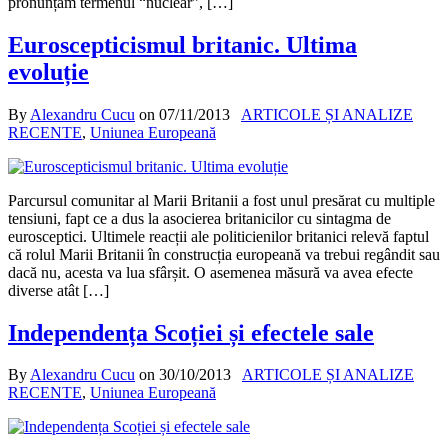
pronunțăm termenul “nuclear”, […]
Euroscepticismul britanic. Ultima
evoluție
By
Alexandru Cucu
on
07/11/2013
ARTICOLE ȘI ANALIZE
RECENTE
,
Uniunea Europeană
Parcursul comunitar al Marii Britanii a fost unul presărat cu multiple
tensiuni, fapt ce a dus la asocierea britanicilor cu sintagma de
eurosceptici. Ultimele reacții ale politicienilor britanici relevă faptul
că rolul Marii Britanii în construcția europeană va trebui regândit sau
dacă nu, acesta va lua sfârșit. O asemenea măsură va avea efecte
diverse atât […]
Independența Scoției și efectele sale
By
Alexandru Cucu
on
30/10/2013
ARTICOLE ȘI ANALIZE
RECENTE
,
Uniunea Europeană