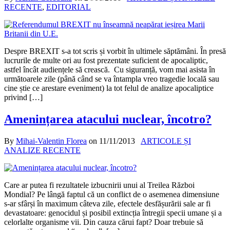
RECENTE
,
EDITORIAL
Despre BREXIT s-a tot scris și vorbit în ultimele săptămâni. În presă
lucrurile de multe ori au fost prezentate suficient de apocaliptic,
astfel încât audiențele să crească. Cu siguranță, vom mai asista în
următoarele zile (până când se va întampla vreo tragedie locală sau
cine știe ce arestare eveniment) la tot felul de analize apocaliptice
privind […]
Amenințarea atacului nuclear, încotro?
By
Mihai-Valentin Florea
on
11/11/2013
ARTICOLE ȘI
ANALIZE RECENTE
Care ar putea fi rezultatele izbucnirii unui al Treilea Război
Mondial? Pe lângă faptul că un conflict de o asemenea dimensiune
s-ar sfârși în maximum câteva zile, efectele desfășurării sale ar fi
devastatoare: genocidul și posibil extincția întregii specii umane și a
celorlalte organisme vii. Din cauza cărui fapt? Doar trebuie să