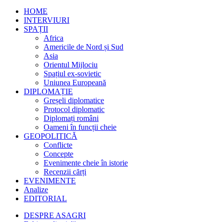
HOME
INTERVIURI
SPAȚII
Africa
Americile de Nord și Sud
Asia
Orientul Mijlociu
Spațiul ex-sovietic
Uniunea Europeană
DIPLOMAȚIE
Greșeli diplomatice
Protocol diplomatic
Diplomați români
Oameni în funcții cheie
GEOPOLITICĂ
Conflicte
Concepte
Evenimente cheie în istorie
Recenzii cărți
EVENIMENTE
Analize
EDITORIAL
DESPRE ASAGRI