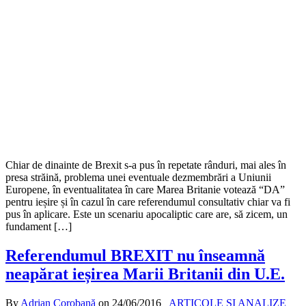
Chiar de dinainte de Brexit s-a pus în repetate rânduri, mai ales în
presa străină, problema unei eventuale dezmembrări a Uniunii
Europene, în eventualitatea în care Marea Britanie votează “DA”
pentru ieșire și în cazul în care referendumul consultativ chiar va fi
pus în aplicare. Este un scenariu apocaliptic care are, să zicem, un
fundament […]
Referendumul BREXIT nu înseamnă
neapărat ieșirea Marii Britanii din U.E.
By
Adrian Corobană
on
24/06/2016
ARTICOLE ȘI ANALIZE