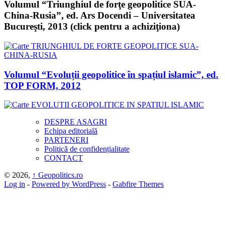
Volumul “Triunghiul de forţe geopolitice SUA-
China-Rusia”, ed. Ars Docendi – Universitatea
Bucureşti, 2013 (click pentru a achiziţiona)
Volumul “Evoluții geopolitice în spațiul islamic”, ed.
TOP FORM, 2012
DESPRE ASAGRI
Echipa editorială
PARTENERI
Politică de confidențialitate
CONTACT
© 2026,
↑
Geopolitics.ro
Log in
-
Powered by WordPress
-
Gabfire Themes