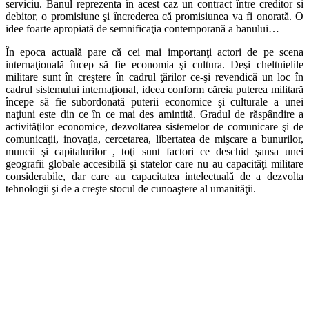
serviciu. Banul reprezenta în acest caz un contract între creditor si
debitor, o promisiune şi încrederea că promisiunea va fi onorată. O
idee foarte apropiată de semnificaţia contemporană a banului…
În epoca actuală pare că cei mai importanţi actori de pe scena
internaţională încep să fie economia şi cultura. Deşi cheltuielile
militare sunt în creştere în cadrul ţărilor ce-şi revendică un loc în
cadrul sistemului internaţional, ideea conform căreia puterea militară
începe să fie subordonată puterii economice şi culturale a unei
naţiuni este din ce în ce mai des amintită. Gradul de răspândire a
activităţilor economice, dezvoltarea sistemelor de comunicare şi de
comunicaţii, inovaţia, cercetarea, libertatea de mişcare a bunurilor,
muncii şi capitalurilor , toţi sunt factori ce deschid şansa unei
geografii globale accesibilă şi statelor care nu au capacităţi militare
considerabile, dar care au capacitatea intelectuală de a dezvolta
tehnologii şi de a creşte stocul de cunoaştere al umanităţii.