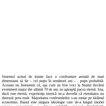
Sistemul actual de tratate face o confruntare armată de mari
dimensiuni să fie – cel puţin în următorii ani – , puţin probabilă.
Aceasta nu înseamnă că, aşa cum au fost voci la finalul fiecărui
eveniment major din ultimii 70 de ani, ne aşteaptă pacea eternă. Sau,
dacă este eternă, experienţa istorică ne-a dovedit că eternitatea nu
durează prea mult. Majoritatea confruntărilor s-au mutat pe tărâmul
economiei. Banul este singura ideologie care de-a lungul istoriei