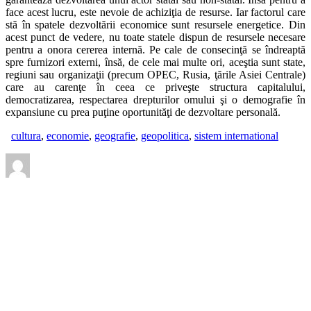
face acest lucru, este nevoie de achiziţia de resurse. Iar factorul care
stă în spatele dezvoltării economice sunt resursele energetice. Din
acest punct de vedere, nu toate statele dispun de resursele necesare
pentru a onora cererea internă. Pe cale de consecinţă se îndreaptă
spre furnizori externi, însă, de cele mai multe ori, aceştia sunt state,
regiuni sau organizaţii (precum OPEC, Rusia, ţările Asiei Centrale)
care au carenţe în ceea ce priveşte structura capitalului,
democratizarea, respectarea drepturilor omului şi o demografie în
expansiune cu prea puţine oportunităţi de dezvoltare personală.
cultura
,
economie
,
geografie
,
geopolitica
,
sistem international