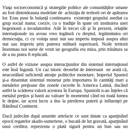
Viaţa socioeconomică şi strategiile politice ale comunităţilor umane
au fost dintotdeauna modelate de achiziţia de teritorii ori de apărarea
lor. Erau puse în balanţă continuarea existenţei grupului asediat ca
grup social matur, coeziv, cu o tradiţie în spate ori instituirea unei
hegemonii a invadatorilor. Atât în trecut cât şi în prezent, relaţiile
internaţionale nu aveau vreo legătură cu dreptul, legitimitatea ori
democraţia, ci cu voinţa unui stat sau imperiu impusă asupra altui
stat sau imperiu prin puterea militară superioară. Noile teritorii
însemnau noi surse de venit iar geografia era miza, prin trăsătura sa
de a nu putea fi replicată.
O astfel de viziune asupra interacţiunilor din sistemul internaţional
este însă îngustă. Un caz istoric deosebit de interesant ne arată că,
neacordând suficientă atenţie politicilor monetare, Imperiul Spaniol
şi-a dinamitat sistemul monetar prin importarea în cantităţi mari a
metalelor preţioase din zonele cucerite în America Latină, ducând
astfel la scăderea valorii acestora în Europa. Spaniolii n-au înţeles că
metalul preţios şi banii au valoare în momentul când nu toată lumea
le deţine, iar acest lucru a dus la pierderea puterii şi influenţei pe
Bătrânul Continent.
Dacă judecăm după anumite artefacte ce sunt datate ca aparţinând
epocii regatelor akado-sumeriene, o bucată de lut gravată, aparţinând
unui creditor, reprezenta o plată sigură pentru un bun sau un