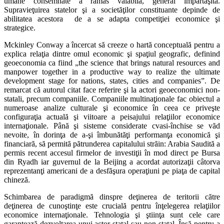
umane consemnate a rămas valabilă, general împărtăşită.
Supravieţuirea statelor şi a societăţilor constituante depinde de
abilitatea acestora de a se adapta competiţiei economice şi
strategice.
Mckinley Conway a încercat să creeze o hartă conceptuală pentru a
explica relaţia dintre omul economic şi spaţiul geografic, definind
geoeconomia ca fiind „the science that brings natural resources and
manpower together in a productive way to realize the ultimate
development stage for nations, states, cities and companies”. De
remarcat că autorul citat face referire şi la actori geoeconomici non-
statali, precum companiile. Companiile multinaţionale fac obiectul a
numeroase analize culturale şi economice în ceea ce priveşte
configuraţia actuală şi viitoare a peisajului relaţiilor economice
internaţionale. Până şi sisteme considerate cvasi-închise se văd
nevoite, în dorinţa de a-şi îmbunătăţi performanţa economică şi
financiară, să permită pătrunderea capitalului străin: Arabia Saudită a
permis recent accesul firmelor de investiţii în mod direct pe Bursa
din Ryadh iar guvernul de la Beijing a acordat autorizaţii câtorva
reprezentanţi americani de a desfăşura operaţiuni pe piaţa de capital
chineză.
Schimbarea de paradigmă dinspre deţinerea de teritorii către
deţinerea de cunoştinţe este crucială pentru înţelegerea relaţiilor
economice internaţionale. Tehnologia şi ştiinţa sunt cele care
garantează dezvoltarea unui actor statal sau non-statal. Însă pentru a