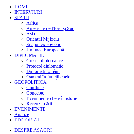
HOME
INTERVIURI
SPAȚII
Africa
Americile de Nord și Sud
Asia
Orientul Mijlociu
Spațiul ex-sovietic
Uniunea Europeană
DIPLOMAȚIE
Greșeli diplomatice
Protocol diplomatic
Diplomați români
Oameni în funcții cheie
GEOPOLITICĂ
Conflicte
Concepte
Evenimente cheie în istorie
Recenzii cărți
EVENIMENTE
Analize
EDITORIAL
DESPRE ASAGRI