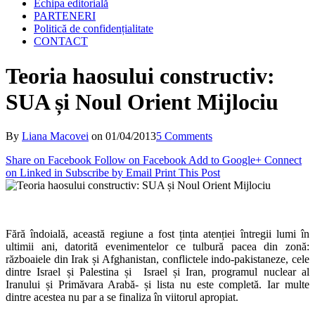
Echipa editorială
PARTENERI
Politică de confidențialitate
CONTACT
Teoria haosului constructiv:
SUA și Noul Orient Mijlociu
By
Liana Macovei
on
01/04/2013
5 Comments
Share on Facebook
Follow on Facebook
Add to Google+
Connect
on Linked in
Subscribe by Email
Print This Post
Fără îndoială, această regiune a fost ținta atenției întregii lumi în
ultimii ani, datorită evenimentelor ce tulbură pacea din zonă:
războaiele din Irak și Afghanistan, conflictele indo-pakistaneze, cele
dintre Israel și Palestina și Israel și Iran, programul nuclear al
Iranului și Primăvara Arabă- și lista nu este completă. Iar multe
dintre acestea nu par a se finaliza în viitorul apropiat.