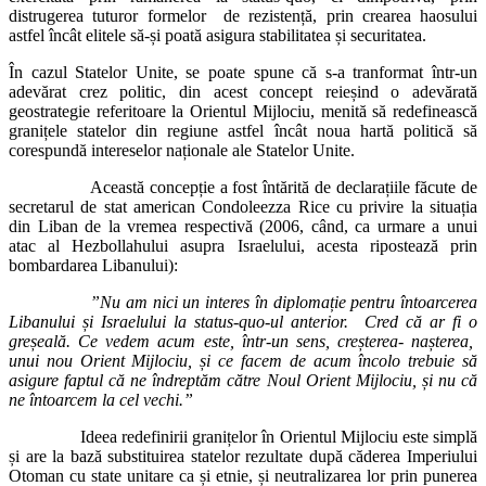
distrugerea tuturor formelor de rezistență, prin crearea haosului
astfel încât elitele să-și poată asigura stabilitatea și securitatea.
În cazul Statelor Unite, se poate spune că s-a tranformat într-un
adevărat crez politic, din acest concept reieșind o adevărată
geostrategie referitoare la Orientul Mijlociu, menită să redefinească
granițele statelor din regiune astfel încât noua hartă politică să
corespundă intereselor naționale ale Statelor Unite.
Această concepție a fost întărită de declarațiile făcute de
secretarul de stat american Condoleezza Rice cu privire la situația
din Liban de la vremea respectivă (2006, când, ca urmare a unui
atac al Hezbollahului asupra Israelului, acesta ripostează prin
bombardarea Libanului):
”Nu am nici un interes în diploma
ț
ie pentru întoarcerea
Libanului
ș
i Israelului la status-quo-ul anterior. Cred că ar fi o
gre
ș
eală. Ce vedem acum este, într-un sens, cre
ș
terea- na
ș
terea,
unui nou Orient Mijlociu,
ș
i ce facem de acum încolo trebuie să
asigure faptul că ne îndreptăm către Noul Orient Mijlociu,
ș
i nu că
ne întoarcem la cel vechi.”
Ideea redefinirii granițelor în Orientul Mijlociu este simplă
și are la bază substituirea statelor rezultate după căderea Imperiului
Otoman cu state unitare ca și etnie, și neutralizarea lor prin punerea