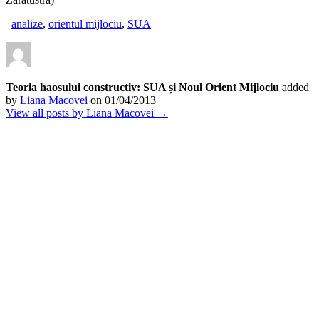
analize
,
orientul mijlociu
,
SUA
Teoria haosului constructiv: SUA și Noul Orient Mijlociu
added
by
Liana Macovei
on
01/04/2013
View all posts by Liana Macovei →