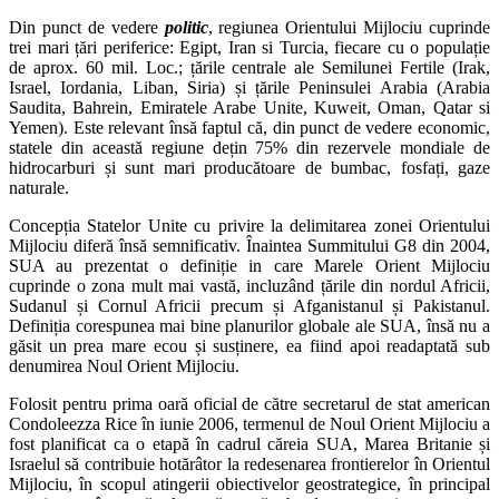
Din punct de vedere
politic
, regiunea Orientului Mijlociu cuprinde
trei mari țări periferice: Egipt, Iran si Turcia, fiecare cu o populație
de aprox. 60 mil. Loc.; țările centrale ale Semilunei Fertile (Irak,
Israel, Iordania, Liban, Siria) și țările Peninsulei Arabia (Arabia
Saudita, Bahrein, Emiratele Arabe Unite, Kuweit, Oman, Qatar si
Yemen). Este relevant însă faptul că, din punct de vedere economic,
statele din această regiune dețin 75% din rezervele mondiale de
hidrocarburi și sunt mari producătoare de bumbac, fosfați, gaze
naturale.
Concepția Statelor Unite cu privire la delimitarea zonei Orientului
Mijlociu diferă însă semnificativ. Înaintea Summitului G8 din 2004,
SUA au prezentat o definiție in care Marele Orient Mijlociu
cuprinde o zona mult mai vastă, incluzând țările din nordul Africii,
Sudanul și Cornul Africii precum și Afganistanul și Pakistanul.
Definiția corespunea mai bine planurilor globale ale SUA, însă nu a
găsit un prea mare ecou și susținere, ea fiind apoi readaptată sub
denumirea Noul Orient Mijlociu.
Folosit pentru prima oară oficial de către secretarul de stat american
Condoleezza Rice în iunie 2006, termenul de Noul Orient Mijlociu a
fost planificat ca o etapă în cadrul căreia SUA, Marea Britanie și
Israelul să contribuie hotărâtor la redesenarea frontierelor în Orientul
Mijlociu, în scopul atingerii obiectivelor geostrategice, în principal