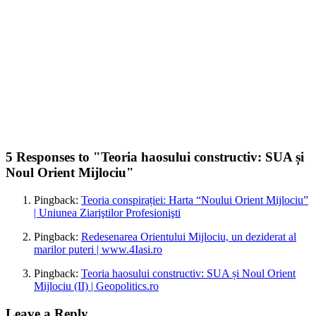
5 Responses to "
Teoria haosului constructiv: SUA și
Noul Orient Mijlociu
"
Pingback:
Teoria conspirației: Harta “Noului Orient Mijlociu”
| Uniunea Ziariştilor Profesionişti
Pingback:
Redesenarea Orientului Mijlociu, un deziderat al
marilor puteri | www.4Iasi.ro
Pingback:
Teoria haosului constructiv: SUA și Noul Orient
Mijlociu (II) | Geopolitics.ro
Leave a Reply