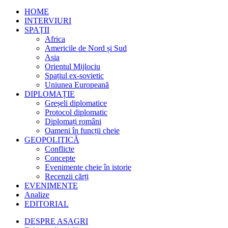
HOME
INTERVIURI
SPAȚII
Africa
Americile de Nord și Sud
Asia
Orientul Mijlociu
Spațiul ex-sovietic
Uniunea Europeană
DIPLOMAȚIE
Greșeli diplomatice
Protocol diplomatic
Diplomați români
Oameni în funcții cheie
GEOPOLITICĂ
Conflicte
Concepte
Evenimente cheie în istorie
Recenzii cărți
EVENIMENTE
Analize
EDITORIAL
DESPRE ASAGRI