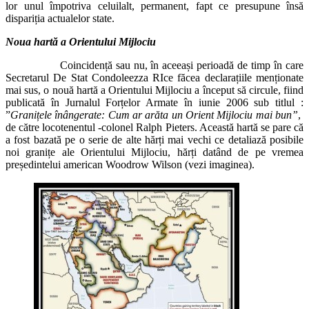
lor unul împotriva celuilalt, permanent, fapt ce presupune însă
dispariția actualelor state.
Noua hartă a Orientului Mijlociu
Coincidență sau nu, în aceeași perioadă de timp în care
Secretarul De Stat Condoleezza RIce făcea declarațiile menționate
mai sus, o nouă hartă a Orientului Mijlociu a început să circule, fiind
publicată în Jurnalul Forțelor Armate în iunie 2006 sub titlul :
”
Granițele înângerate: Cum ar arăta un Orient Mijlociu mai bun”
,
de către locotenentul -colonel Ralph Pieters. Această hartă se pare că
a fost bazată pe o serie de alte hărți mai vechi ce detaliază posibile
noi granițe ale Orientului Mijlociu, hărți datând de pe vremea
președintelui american Woodrow Wilson (vezi imaginea).