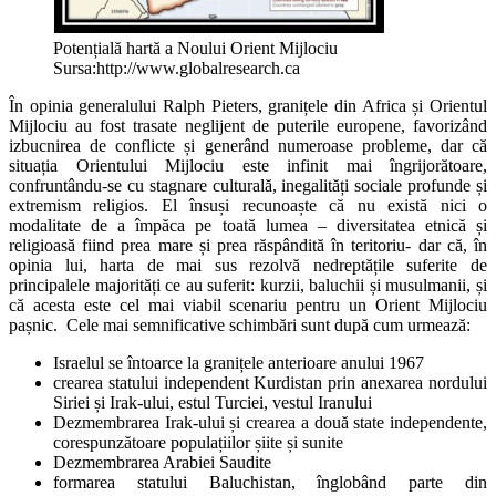
Potențială hartă a Noului Orient Mijlociu
Sursa:http://www.globalresearch.ca
În opinia generalului Ralph Pieters, granițele din Africa și Orientul
Mijlociu au fost trasate neglijent de puterile europene, favorizând
izbucnirea de conflicte și generând numeroase probleme, dar că
situația Orientului Mijlociu este infinit mai îngrijorătoare,
confruntându-se cu stagnare culturală, inegalități sociale profunde și
extremism religios. El însuși recunoaște că nu există nici o
modalitate de a împăca pe toată lumea – diversitatea etnică și
religioasă fiind prea mare și prea răspândită în teritoriu- dar că, în
opinia lui, harta de mai sus rezolvă nedreptățile suferite de
principalele majorități ce au suferit: kurzii, baluchii și musulmanii, și
că acesta este cel mai viabil scenariu pentru un Orient Mijlociu
pașnic. Cele mai semnificative schimbări sunt după cum urmează:
Israelul se întoarce la granițele anterioare anului 1967
crearea statului independent Kurdistan prin anexarea nordului
Siriei și Irak-ului, estul Turciei, vestul Iranului
Dezmembrarea Irak-ului și crearea a două state independente,
corespunzătoare populațiilor șiite și sunite
Dezmembrarea Arabiei Saudite
formarea statului Baluchistan, înglobând parte din