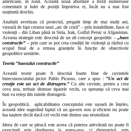
americane, în zonă. Această nouă abordare a trezit numeroase
comentarii și luări de poziții împotriva ei, încât nu a mai fost
susținută deschis.
Analiștii avertizau că proiectul, pregatit timp de mai mulți ani,
vizează de fapt crearea unui „arc de criză” – prin instabilitate, haos si
violență – din Liban până in Siria, Irak, Golful Persic si Afganistan.
Aceasta strategie este descrisă de un alt concept geopolitic –
„haos
constructiv”
– prin care se pot crea condiții de violență și război cu
scopul final de a retrasa granițele în funcție de obiectivele
geopolitice urmărite.
Teoria ”haosului constructiv”
Această teorie poate fi descrisă foarte bine de cuvintele
binecunoscutului pictor Pablo Picasso, care a spus :
”Un act de
creație este un act de distrugere.”
Cu alte cuvinte, pentru a crea
ceva nou, trebuie distruse tiparele vechi, cu speranța că ceva mai
bun va reieși din ruinile distrugerii.
În geopolitică, aplicabilitatea conceptului este ușoară de înțeles,
această idee sugerând faptul că un guvern nou și eficient nu poate
lua naștere decât dacă cel vechi este distrus sau neutralizat.
Ideea de care se pleacă este aceea că puterea adevărată nu poate fi
exercitată prin rămânerea la status-quo, ci dimpotrivă, prin