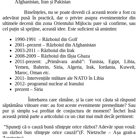
Afghanistan, Iran și Pakistan
Bineînțeles, nu se poate dovedi că această teorie a fost cu
adevărat pusă în practică, dar o privire asupra evenimentelor din
ultimele decenii din zona Orientului Mijlociu pare să confirme, sau
cel puțin să sprijine, această idee. Este suficient să amintim:
1990-1991 – Războiul din Golf
2001
–
prezent – Războiul din Afghanistan
2003-2011 – Războiul din Irak
2008-2009 – Războiul din fâșia Ghaza
2011-prezent: „Primăvara arabă”: Tunisia, Egipt, Libia,
Yemen, Bahrein, Siria, Algeria, Irak, Iordania, Kuweit,
Maroc, Oman
etc.
2011- Intervențiile militare ale NATO în Libia
2012- programul nuclear al Iranului
prezent – Siria
Întrebarea care rămâne, și la care voi căuta să răspund
săptămâna viitoare este: au fost aceste evenimente premeditate? Sau
pur și simplu s-a profitat de conjuctura de moment? Închei însă
această primă parte a articolului cu un citat mai mult decât pertinent:
”Spuneţi că o cauză bună sfinţeşte orice război? Adevăr spun vouă:
un război bun sfinţeşte orice cauză!”(F. Nietzsche – Așa grait-a
Zaratustra)