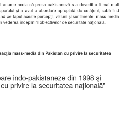
 şi anume acela că presa pakistaneză s-a dovedit a fi mai mult
poporului şi a avut o abordare apropiată de cetăţeni, subliniind
unând pe tapet aceste percepţii, viziuni şi sentimente, mass-media
în vederea îndeplinirii obiectivelor de securitate naţională.
n
eacţia mass-media din Pakistan cu privire la securitatea
eare indo-pakistaneze din 1998 şi
u privire la securitatea naţională
"