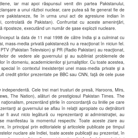
iene, iar mai apoi răspunsul venit din partea Pakistanului,
clanşare a unui război nuclear, care putea să fie generat fie de
leare pakistaneze, fie în urma unui act de agresiune indian în
 controlată de Pakistan). Confruntat cu aceste ameninţări,
 să riposteze, executând un număr de şase explozii nucleare.
început la data de 11 mai 1998 de către India şi a culminat cu
mai, mass-media privată pakistaneză nu a reacţionat în niciun fel.
v PTV (Pakistan Television) şi PR (Radio Pakistan) au reacţionat,
elor de vedere ale guvernului şi au subliniat problemele de
ilor în domeniu, academicienilor şi jurnaliştilor. Cu toate acestea,
 special în contextul inexistenţei unei mass-media private şi a
ult credit ştirilor prezentate pe BBC sau CNN, faţă de cele puse
iv independentă. Cele trei mari trusturi de presă, Haroons, Mirs,
ews, The Nation), alături de prestigiosul Pakistan Times. The
naţionalism, prezentând ştirile în concordanţă cu liniile pe care
entanţi ai guvernului se aflau în relaţii apropiate cu deţinătorii
 fi avut nicio legătură cu reprezentanţi ai administraţiei, au
e se manifestau la momentul respectiv. Toate aceste ziare au
, în principal prin editorialele şi articolele publicate pe timpul
telor nuclare ale Indiei, toate aceste publicaţii au prezentat, în