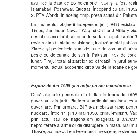
avut loc la data de 26 noiembrie 1964 şi a fost reali
Islamabad, Peshawar, Quetta). Începând cu anul 1992, 
2, PTV World). În acelaşi timp, presa scrisă din Pakista
La momentul obţinerii independenţei (1947) existau 
Times, Zamindar, Nawa-i-Waqt şi Civil and Military Gaz
destul de accelarat, ajungându-se la începutul anilor ‛9
reviste etc.) în statul pakistanez, incluzând atât publica
Ziarele şi periodicele sunt deţinute de companii priva
peste 50 de canale de ştiri în Pakistan, 497 de cotidi
lunar. Tirajul total al ziarelor se cifrează în jurul su
momentul actual acoperind circa 38 de milioane de gos
Exploziile din 1998 şi reacţia presei pakistaneze
După alegerile generale din India din februarie 199
guvernant din ţară. Platforma partidului susţinea testa
guvernare. Prin urmare, BJP s-a mobilizat rapid pentr
nucleare, între 11 şi 13 mai 1998, primul-ministru Vaj
prin actul său de naţionalism exagerat,
a aruncat
neproliferare a armelor de distrugere în masă. Mai mult 
Thakre, au început emiterea unor mesaje agresive asupr