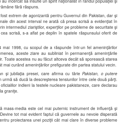
au încercat să insufle un spirit naţionalist în rândul populaţiei şi
a rămâne fără răspuns.
 fost extrem de agonizantă pentru Guvernul din Pakistan, dar şi
onale din acest interval ne arată că presa scrisă a evidenţiat în
in intermediul ziariştilor, experţilor pe probleme de securitate şi
cea scrisă, s-a aflat pe deplin în spatele răspunsului oferit de
24 mai 1998, cu scopul de a răspunde într-un fel ameninţărilor
emenea, aceste ziare au subliniat în permanenţă ameninţările
ir. Toate acestea nu au făcut altceva decât să sporească starea
ât mai curând ameninţărilor prefigurate din partea statului vecin.
n şi jubilaţia presei, care afirma cu tărie
Pakistan, o putere
din urmă să ducă la descreşterea tensiunilor între cele două părţi.
oficialilor indieni la testele nucleare pakistaneze, care declarau
la graniţe.
că mass-media este cel mai puternic instrument de influenţă şi
e. Devine tot mai evident faptul că guvernele au nevoie disperată
entru proiectarea unei poziţii cât mai clare în diverse probleme