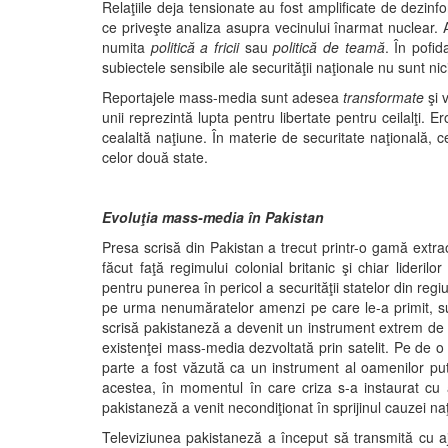
Relaţiile deja tensionate au fost amplificate de dezinf
ce priveşte analiza asupra vecinului înarmat nuclear. 
numita
politică a fricii
sau
politică de teamă
. În pofi
subiectele sensibile ale securităţii naţionale nu sunt nic
Reportajele mass-media sunt adesea
transformate
şi 
unii reprezintă lupta pentru libertate pentru ceilalţi. 
cealaltă naţiune. În materie de securitate naţională,
celor două state.
Evoluţia mass-media în Pakistan
Presa scrisă din Pakistan a trecut printr-o gamă extrao
făcut faţă regimului colonial britanic şi chiar lideril
pentru punerea în pericol a securităţii statelor din regi
pe urma nenumăratelor amenzi pe care le-a primit, susp
scrisă pakistaneză a devenit un instrument extrem de
existenţei mass-media dezvoltată prin satelit. Pe de o 
parte a fost văzută ca un instrument al oamenilor put
acestea, în momentul în care criza s-a instaurat cu a
pakistaneză a venit necondiţionat în sprijinul cauzei na
Televiziunea pakistaneză a început să transmită cu a