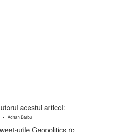
utorul acestui articol:
Adrian Barbu
weet-urile Geopolitics.ro