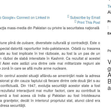
Tw
A
o Google+
Connect on Linked in
Subscribe by Email
Print This Post
Pr
:
Em
giune plină de
culoare
, diversitate culturală şi contradicţii. Este o
special datorită raporturilor indo-pakistaneze. Odată cu trasarea
Po
tate au fost implicate în trei războaie, au fost la un pas de un
n război de slabă intensitate în Kashmir. Ca rezultat al acestei
V
l Asiei este astăzi una dintre cele mai militarizate regiuni ale
g
 o zonă în care se află multe arme nucleare.
A
în centrul acestei situaţii aflându-se ameninţări reale la adresa
B
nsionat şi din cauza faptului că fiecare dintre cele două ţări s-au
onflictuală. Din 1947, evoluţia securităţii acestor state a fost
a
rezultatul interacţiunii mai multor factori, care au contribuit la
lemă a fost aceea că India şi Pakistan au fost întotdeauna
raniţelor, decât în interiorul propriului stat, atunci când era
dresa securităţii.