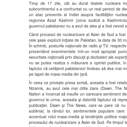
Timp de 17 zile, cât au durat testele nucleare ind
subcontinentul s-a confruntat cu un real pericol de de
un atac preventiv al Indiei asupra facilităţilor nuc
regiunea Azad Kashmir (zona sudică a Kashmirului,
guvernul pakistanez nu a avut de ales şi a fost nevoit
Când procesul de nuclearizare al Asiei de Sud a fost 
cele şase explozii iniţiate de Pakistan, la data de 30 
În schimb, posturile naţionale de radio şi TV, respecti
prezentând evenimentele într-un mod apropiat punct
securitate naţională prin discuţii şi dezbateri ale experţ
nu se putea realiza o
măsurare
a opiniei publice, în
faptului că cetăţenii pakistanezi tindeau să dea mai m
pe tapet de mass-media din ţară
În ceea ce priveşte presa scrisă, aceasta a fost relat
Nizamis, au avut cele mai citite ziare (Dawn, The N
Nation a încercat să insufle un oarecare sentiment de 
guvernul le urma, aceasta şi datorită faptului că reprez
publicaţiei. Dawn şi The News, care se pare că nu ar
subliniat, la rândul lor, sentimentele populare car
accentuat rolul mass-media şi tendinţele politice majore
procesului de nuclearizare a Asiei de Sud. Pe timpul tes