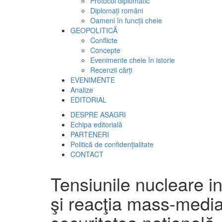
Protocol diplomatic
Diplomați români
Oameni în funcții cheie
GEOPOLITICĂ
Conflicte
Concepte
Evenimente cheie în istorie
Recenzii cărți
EVENIMENTE
Analize
EDITORIAL
DESPRE ASAGRI
Echipa editorială
PARTENERI
Politică de confidențialitate
CONTACT
Tensiunile nucleare i
şi reacţia mass-media 