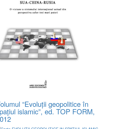
olumul “Evoluții geopolitice în
pațiul islamic”, ed. TOP FORM,
012