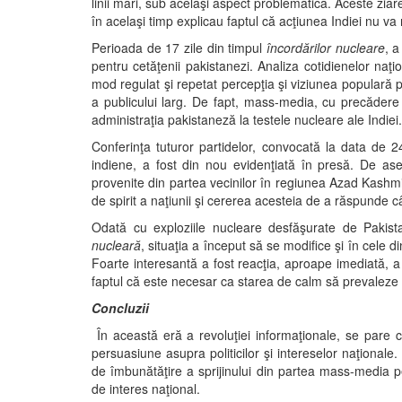
linii mari, sub acelaşi aspect problematica. Aceste ziare 
în acelaşi timp explicau faptul că acţiunea Indiei nu v
Perioada de 17 zile din timpul
încordărilor nucleare
, a
pentru cetăţenii pakistanezi. Analiza cotidienelor naţi
mod regulat şi repetat percepţia şi viziunea populară pr
a publicului larg. De fapt, mass-media, cu precădere 
administraţia pakistaneză la testele nucleare ale Indiei.
Conferinţa tuturor partidelor, convocată la data de 
indiene, a fost din nou evidenţiată în presă. De as
provenite din partea vecinilor în regiunea Azad Kashm
de spirit a naţiunii şi cererea acesteia de a răspunde c
Odată cu exploziile nucleare desfăşurate de Pakista
nucleară
, situaţia a început să se modifice şi în cele 
Foarte interesantă a fost reacţia, aproape imediată, a 
faptul că este necesar ca starea de calm să prevaleze 
Concluzii
În această eră a revoluţiei informaţionale, se pare 
persuasiune asupra politicilor şi intereselor naţional
de îmbunătăţire a sprijinului din partea mass-media p
de interes naţional.