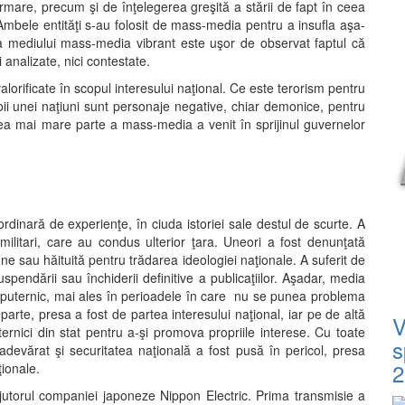
ormare, precum şi de înţelegerea greşită a stării de fapt în ceea
Ambele entităţi s-au folosit de mass-media pentru a insufla aşa-
da mediului mass-media vibrant este uşor de observat faptul că
i analizate, nici contestate.
valorificate în scopul interesului naţional. Ce este terorism pentru
Eroii unei naţiuni sunt personaje negative, chiar demonice, pentru
 cea mai mare parte a mass-media a venit în sprijinul guvernelor
rdinară de experienţe, în ciuda istoriei sale destul de scurte. A
or militari, care au condus ulterior ţara. Uneori a fost denunţată
une sau hăituită pentru trădarea ideologiei naţionale. A suferit de
endării sau închiderii definitive a publicaţiilor. Aşadar, media
 puternic, mai ales în perioadele în care nu se punea problema
parte, presa a fost de partea interesului naţional, iar pe de altă
V
ernici din stat pentru a-şi promova propriile interese. Cu toate
s
devărat şi securitatea naţională a fost pusă în pericol, presa
2
ţionale.
jutorul companiei japoneze Nippon Electric. Prima transmisie a