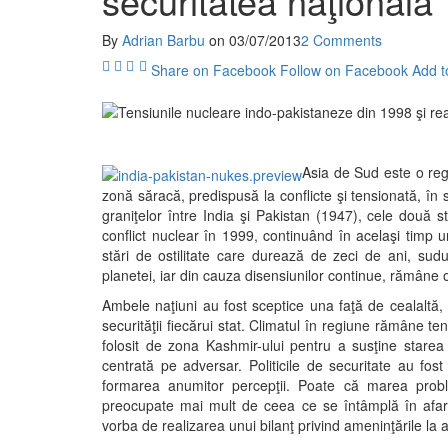
securitatea naţională
By
Adrian Barbu
on
03/07/2013
2 Comments
Share on Facebook
Follow on Facebook
Add t
Asia de Sud este o re
zonă săracă, predispusă la conflicte şi tensionată, în 
graniţelor între India şi Pakistan (1947), cele două s
conflict nuclear în 1999, continuând în acelaşi timp u
stări de ostilitate care durează de zeci de ani, sudu
planetei, iar din cauza disensiunilor continue, rămâne
Ambele naţiuni au fost sceptice una faţă de cealaltă, 
securităţii fiecărui stat. Climatul în regiune rămâne te
folosit de zona Kashmir-ului pentru a susţine starea c
centrată pe adversar. Politicile de securitate au fost 
formarea anumitor percepţii. Poate că marea prob
preocupate mai mult de ceea ce se întâmplă în afara g
vorba de realizarea unui bilanţ privind ameninţările la a