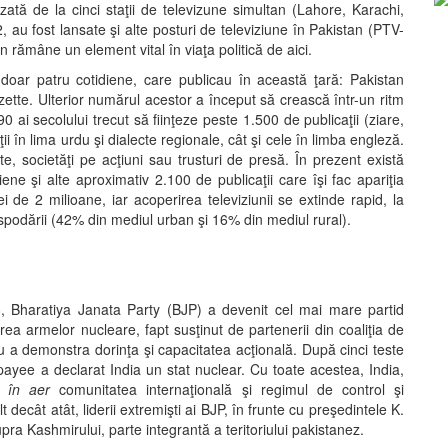
zată de la cinci staţii de televizune simultan (Lahore, Karachi,
au fost lansate şi alte posturi de televiziune în Pakistan (PTV-
n rămâne un element vital în viaţa politică de aici.
doar patru cotidiene, care publicau în această ţară: Pakistan
ette. Ulterior numărul acestor a început să crească într-un ritm
0 ai secolului trecut să fiinţeze peste 1.500 de publicaţii (ziare,
ţii în lima urdu şi dialecte regionale, cât şi cele în limba engleză.
te, societăţi pe acţiuni sau trusturi de presă. În prezent există
ene şi alte aproximativ 2.100 de publicaţii care îşi fac apariţia
mei de 2 milioane, iar acoperirea televiziunii se extinde rapid, la
podării (42% din mediul urban şi 16% din mediul rural).
8, Bharatiya Janata Party (BJP) a devenit cel mai mare partid
rea armelor nucleare, fapt susţinut de partenerii din coaliţia de
u a demonstra dorinţa şi capacitatea acţională. După cinci teste
payee a declarat India un stat nuclear. Cu toate acestea, India,
 în aer
comunitatea internaţională şi regimul de control şi
decât atât, liderii extremişti ai BJP, în frunte cu preşedintele K.
a Kashmirului, parte integrantă a teritoriului pakistanez.