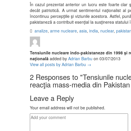
În cazul prezentat anterior un lucru este foarte clar
decât patriotică. A urmat sentimentul naţionalist al 
încontinuu percepţiile şi viziunile acestora. Astfel, p
pakistaneză a contribuit esenţial la susţinerea statului 
analize
,
arme nucleare
,
asia
,
india
,
nuclear
,
pakista
Tensiunile nucleare indo-pakistaneze din 1998 şi r
naţională
added by
Adrian Barbu
on
03/07/2013
View all posts by Adrian Barbu →
2 Responses to "
Tensiunile nucl
reacţia mass-media din Pakistan c
Leave a Reply
Your email address will not be published.