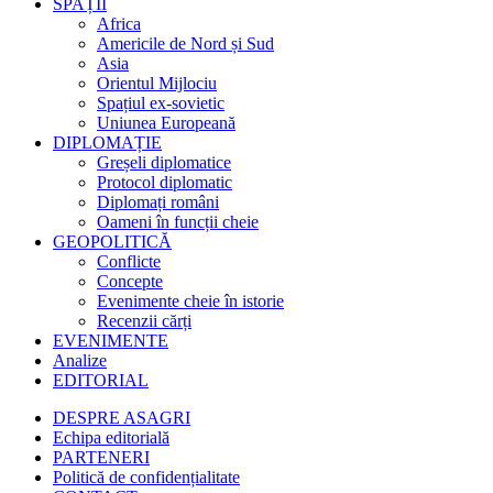
SPAȚII
Africa
Americile de Nord și Sud
Asia
Orientul Mijlociu
Spațiul ex-sovietic
Uniunea Europeană
DIPLOMAȚIE
Greșeli diplomatice
Protocol diplomatic
Diplomați români
Oameni în funcții cheie
GEOPOLITICĂ
Conflicte
Concepte
Evenimente cheie în istorie
Recenzii cărți
EVENIMENTE
Analize
EDITORIAL
DESPRE ASAGRI
Echipa editorială
PARTENERI
Politică de confidențialitate