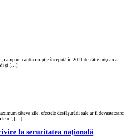
dia, campania anti-corupţie începută în 2011 de către mişcarea
ndi şi […]
ximum câteva zile, efectele desfășurării sale ar fi devastatoare:
uclear”, […]
ivire la securitatea naţională