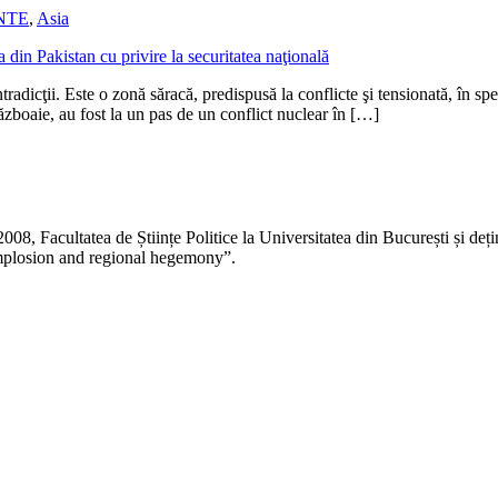
NTE
,
Asia
tradicţii. Este o zonă săracă, predispusă la conflicte şi tensionată, în sp
 războaie, au fost la un pas de un conflict nuclear în […]
n 2008, Facultatea de Științe Politice la Universitatea din București și d
implosion and regional hegemony”.