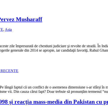
 Pervez Musharaff
TE
,
Asia
aceste zile împresurată de chestiuni judiciare şi revolte de stradă. În In
egerile generale din 2014 se apropie, iar candidaţii favoriţi, Rahul Gha
E RECENTE
 Pe lângă faptul că un conflict de o asemenea dimensiune s-ar sfârși în ma
ganisme vii. Din cauza cărui fapt? Doar trebuie să pronunțăm termenul “n
998 şi reacţia mass-media din Pakistan cu pr