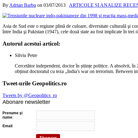
By
Adrian Barbu
on
03/07/2013
ARTICOLE ȘI ANALIZE RECE
Asia de Sud este o regiune plină de culoare, diversitate culturală şi con
între India şi Pakistan (1947), cele două state au fost implicate în trei
Autorul acestui articol:
Silviu Petre
Cercetător independent, doctor în științe politice. A absolvit, î
obținut doctoratul cu teza „India's war on terrorism. Between 
Tweet-urile Geopolitics.ro
Tweets by @Geopolitics_ro
Abonare newsletter
Prenume şi
nume
:
Email
: