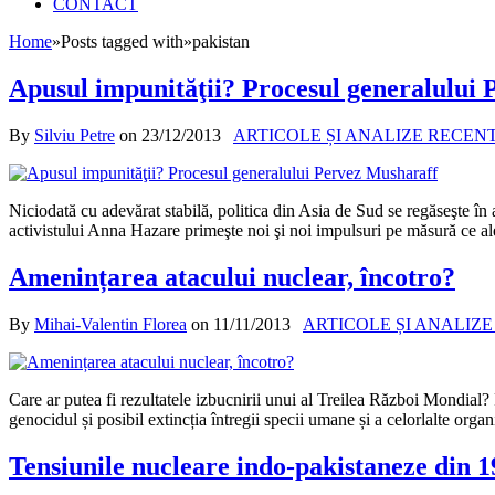
CONTACT
Home
»
Posts tagged with
»
pakistan
Apusul impunităţii? Procesul generalului
By
Silviu Petre
on
23/12/2013
ARTICOLE ȘI ANALIZE RECEN
Niciodată cu adevărat stabilă, politica din Asia de Sud se regăseşte în 
activistului Anna Hazare primeşte noi şi noi impulsuri pe măsură ce al
Amenințarea atacului nuclear, încotro?
By
Mihai-Valentin Florea
on
11/11/2013
ARTICOLE ȘI ANALIZ
Care ar putea fi rezultatele izbucnirii unui al Treilea Război Mondial?
genocidul și posibil extincția întregii specii umane și a celorlalte or
Tensiunile nucleare indo-pakistaneze din 1