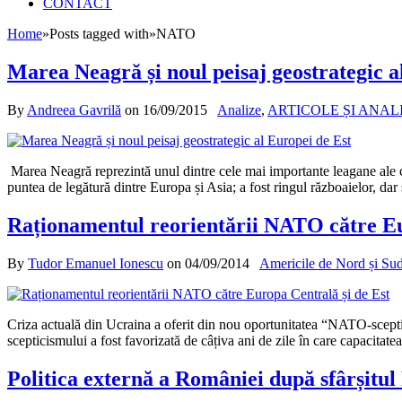
CONTACT
Home
»
Posts tagged with
»
NATO
Marea Neagră și noul peisaj geostrategic a
By
Andreea Gavrilă
on
16/09/2015
Analize
,
ARTICOLE ȘI ANAL
Marea Neagră reprezintă unul dintre cele mai importante leagane ale civ
puntea de legătură dintre Europa și Asia; a fost ringul războaielor, dar
Raționamentul reorientării NATO către Eu
By
Tudor Emanuel Ionescu
on
04/09/2014
Americile de Nord și Su
Criza actuală din Ucraina a oferit din nou oportunitatea “NATO-sceptici
scepticismului a fost favorizată de câțiva ani de zile în care capacitat
Politica externă a României după sfârșitul