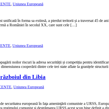
CENTE
,
Uniunea Europeană
 unificată în forma sa extinsă, a pierdut teritorii și a traversat 45 de 
xternă a României în secolul XX, care sunt cele […]
CENTE
,
Uniunea Europeană
agării noilor riscuri la adresa securității și competiția pentru identificar
mensiunea cooperării dintre cele trei state aflate la granițele structurii a
 războiul din Libia
ECENTE
,
Uniunea Europeană
ă de securitatea europeană în faţa ameninţării comuniste a URSS, Euro
rea regimului comunist şi destrămarea URSS acest scop bine definit a di