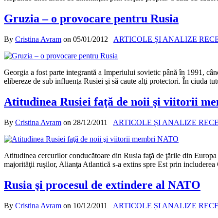
Gruzia – o provocare pentru Rusia
By
Cristina Avram
on
05/01/2012
ARTICOLE ȘI ANALIZE REC
Georgia a fost parte integrantă a Imperiului sovietic până în 1991, cân
elibereze de sub influenţa Rusiei şi să caute alţi protectori. În ciuda t
Atitudinea Rusiei faţă de noii şi viitorii
By
Cristina Avram
on
28/12/2011
ARTICOLE ȘI ANALIZE REC
Atitudinea cercurilor conducătoare din Rusia faţă de ţările din Europa
majorităţii ruşilor, Alianţa Atlantică s-a extins spre Est prin include
Rusia şi procesul de extindere al NATO
By
Cristina Avram
on
10/12/2011
ARTICOLE ȘI ANALIZE REC