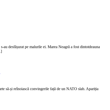
e s-au desfășurat pe malurile ei. Marea Neagră a fost dintotdeauna
…]
ă
parte să-și reînoiască convingerile față de un NATO slab. Apariția