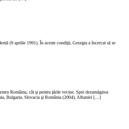
ntă (9 aprilie 1991). În aceste condiţii, Georgia a încercat să se
pentru România, cât şi pentru ţările vecine. Spre dezamăgirea
ovenia, Bulgaria, Slovacia şi România (2004), Albaniei […]