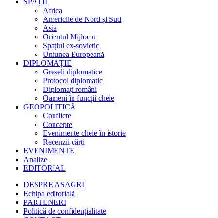
SPAȚII
Africa
Americile de Nord și Sud
Asia
Orientul Mijlociu
Spațiul ex-sovietic
Uniunea Europeană
DIPLOMAȚIE
Greșeli diplomatice
Protocol diplomatic
Diplomați români
Oameni în funcții cheie
GEOPOLITICĂ
Conflicte
Concepte
Evenimente cheie în istorie
Recenzii cărți
EVENIMENTE
Analize
EDITORIAL
DESPRE ASAGRI
Echipa editorială
PARTENERI
Politică de confidențialitate