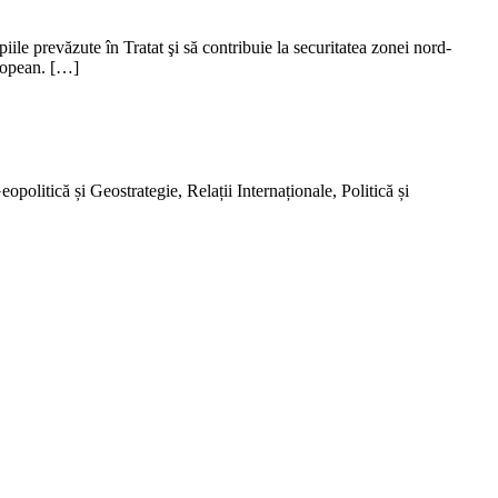
iile prevăzute în Tratat şi să contribuie la securitatea zonei nord-
uropean. […]
olitică și Geostrategie, Relații Internaționale, Politică și