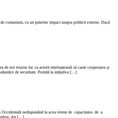
ani de comunism, cu un puternic impact asupra politicii externe. Dacă
ea de noi resurse fac ca actorii internaționali să caute cooperarea și
tlantice de securitate. Pornită la inițiativa […]
pa Occidentală nedispunând la acea vreme de capacitatea de a
spărut, dar […]