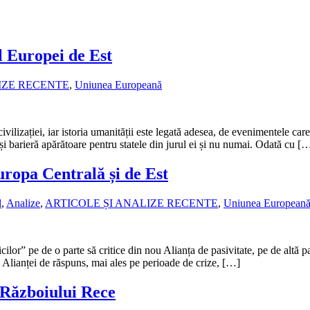
l Europei de Est
IZE RECENTE
,
Uniunea Europeană
ilizației, iar istoria umanității este legată adesea, de evenimentele car
 și barieră apărătoare pentru statele din jurul ei și nu numai. Odată cu [
ropa Centrală și de Est
d
,
Analize
,
ARTICOLE ȘI ANALIZE RECENTE
,
Uniunea European
lor” pe de o parte să critice din nou Alianța de pasivitate, pe de altă 
ea Alianței de răspuns, mai ales pe perioade de crize, […]
 Războiului Rece