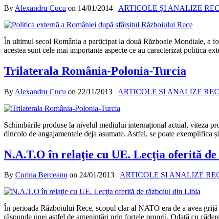
By
Alexandru Cucu
on
14/01/2014
ARTICOLE ȘI ANALIZE RE
În ultimul secol România a participat la două Războaie Mondiale, a fost
acestea sunt cele mai importante aspecte ce au caracterizat politica e
Trilaterala România-Polonia-Turcia
By
Alexandru Cucu
on
22/11/2013
ARTICOLE ȘI ANALIZE RE
Schimbările produse la nivelul mediului internațional actual, viteza prop
dincolo de angajamentele deja asumate. Astfel, se poate exemplifica și di
N.A.T.O în relaţie cu UE. Lecţia oferită de
By
Corina Berceanu
on
24/01/2013
ARTICOLE ȘI ANALIZE R
În perioada Războiului Rece, scopul clar al NATO era de a avea grij
răspunde unei astfel de ameninţări prin forţele proprii. Odată cu căde