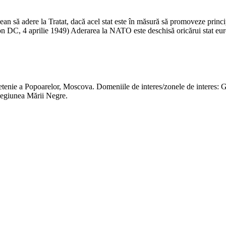
ean să adere la Tratat, dacă acel stat este în măsură să promoveze princip
ton DC, 4 aprilie 1949) Aderarea la NATO este deschisă oricărui stat e
tenie a Popoarelor, Moscova. Domeniile de interes/zonele de interes: Geop
Regiunea Mării Negre.