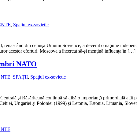
ENTE
,
Spațiul ex-sovietic
d, renăscând din cenuşa Uniunii Sovietice, a devenit o naţiune independe
uturor acestor eforturi, Moscova a încercat să-şi menţină influenţa în […]
 membri NATO
ENTE
,
SPAȚII
,
Spațiul ex-sovietic
 Centrală şi Răsăriteană continuă să aibă o importanţă primordială atât 
rea Cehiei, Ungariei şi Poloniei (1999) şi Letonia, Estonia, Lituania, Sl
ENTE