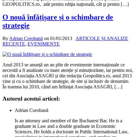
GEOPOLITICS.ro, atât pentru ediţia naţională, cât şi pentru […]
O nouă înfățișare și o schimbare de
strategie
By
Adrian Corobană
on
01/01/2013
ARTICOLE ȘI ANALIZE
RECENTE
,
EVENIMENTE
Anul 2013 se anunță un an plin de evenimente internaționale ce
necesită a fi analizate cu mare atenție și minuțiozitate, iar pentru noi,
cei din Asociația ASAGRI și din redacția Geopolitics.ro, anul 2013
vine și cu o schimbare de strategie, de site și inclusiv de denumire.
În toamna lui 2010, când am înființat Asociația ASAGRI, […]
Autorul acestui articol:
Adrian Corobană
Is an attorney and member of the Bucharest Bar. He is a
graduate in Law and a double graduate in Economic
Sciences. He holds a doctorate in Public International Law,