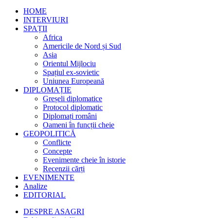
HOME
INTERVIURI
SPAȚII
Africa
Americile de Nord și Sud
Asia
Orientul Mijlociu
Spațiul ex-sovietic
Uniunea Europeană
DIPLOMAȚIE
Greșeli diplomatice
Protocol diplomatic
Diplomați români
Oameni în funcții cheie
GEOPOLITICĂ
Conflicte
Concepte
Evenimente cheie în istorie
Recenzii cărți
EVENIMENTE
Analize
EDITORIAL
DESPRE ASAGRI