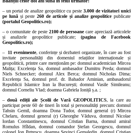
Bilanțul celor doi ani suna în felul următor:
– un portal de analize geopolitice cu peste
3.000 de vizitatori unici
pe lună
și peste
260 de articole și analize geopolitice
publicate
(portalul Geopolitics.ro);
– o comunitate de peste
2100 de persoane
care apreciază articolele
și analizele geopolitice publicate;
(pagina de Facebook
Geopolitics.ro);
–
11 evenimente
, conferințe și dezbateri organizate, în care au fost
invitate personalități din domeniul relațiilor internaționale și
geopoliticii, printre care menționăm pe: domnul academician Mircea
Malița; Excelența Sa, domnul ambasador Dumitru Preda; domnul
Niels Schnecker; domnul Alex Berca; domnul Nicholas Dima;
Excelența Sa, domnul prof. dr. Bahador Aminian, ambasadorul
Republicii Islamice Iran la București; domnul Vasile Simileanu;
domnul Corneliu Vlad; doamna Gabriela Ioniță ș.a. ;
–
două ediții ale Școlii de Vară GEOPOLITICS
, la care au
participat peste 60 de tineri în total și personalități precum: domnul
Tahsin Gemil, doamna Dona Tudor, domnul general (r) Mircea
Chelaru, domnul general (r) Gheorghe Văduva, domnul Nicolae
Iordan Constantinescu, domnul Cristian Barna, domnul amiral
Romulus Hîldan, domnul comandor Ștefan Georgescu, domnul
colonel Ion Petrescu, doamna Sevinci Gemaledin, domnul Cristian