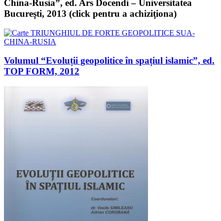
China-Rusia”, ed. Ars Docendi – Universitatea
Bucureşti, 2013 (click pentru a achiziţiona)
Volumul “Evoluții geopolitice în spațiul islamic”, ed.
TOP FORM, 2012