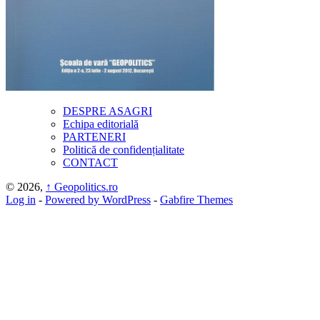
DESPRE ASAGRI
Echipa editorială
PARTENERI
Politică de confidențialitate
CONTACT
© 2026,
↑
Geopolitics.ro
Log in
-
Powered by WordPress
-
Gabfire Themes