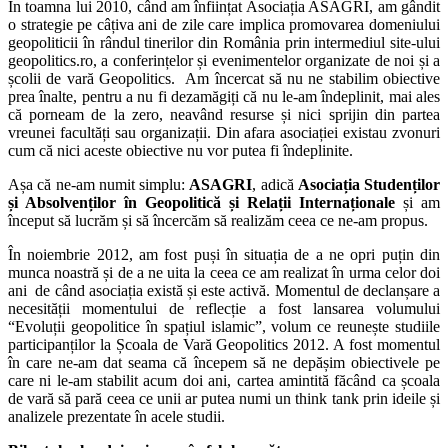
În toamna lui 2010, când am înființat Asociația ASAGRI, am gândit
o strategie pe câțiva ani de zile care implica promovarea domeniului
geopoliticii în rândul tinerilor din România prin intermediul site-ului
geopolitics.ro, a conferințelor și evenimentelor organizate de noi și a
școlii de vară Geopolitics. Am încercat să nu ne stabilim obiective
prea înalte, pentru a nu fi dezamăgiți că nu le-am îndeplinit, mai ales
că porneam de la zero, neavând resurse și nici sprijin din partea
vreunei facultăți sau organizații. Din afara asociației existau zvonuri
cum că nici aceste obiective nu vor putea fi îndeplinite.
Așa că ne-am numit simplu:
ASAGRI
, adică
Asociația Studenților
și Absolvenților în Geopolitică și Relații Internaționale
și am
început să lucrăm și să încercăm să realizăm ceea ce ne-am propus.
În noiembrie 2012, am fost puși în situația de a ne opri puțin din
munca noastră și de a ne uita la ceea ce am realizat în urma celor doi
ani de când asociația există și este activă. Momentul de declanșare a
necesității momentului de reflecție a fost lansarea volumului
“Evoluții geopolitice în spațiul islamic”, volum ce reunește studiile
participanților la Școala de Vară Geopolitics 2012. A fost momentul
în care ne-am dat seama că începem să ne depășim obiectivele pe
care ni le-am stabilit acum doi ani, cartea amintită făcând ca școala
de vară să pară ceea ce unii ar putea numi un think tank prin ideile și
analizele prezentate în acele studii.