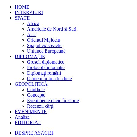
HOME
INTERVIURI
SPAȚII
Africa
Americile de Nord și Sud
Asia
Orientul Mijlociu
Spațiul ex-sovietic
Uniunea Europeană
DIPLOMAȚIE
Greșeli diplomatice
Protocol diplomatic
Diplomați români
Oameni în funcții cheie
GEOPOLITICĂ
Conflicte
Concepte
Evenimente cheie în istorie
Recenzii cărți
EVENIMENTE
Analize
EDITORIAL
DESPRE ASAGRI