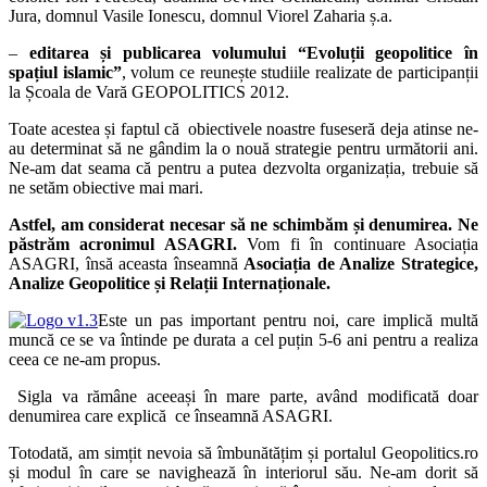
Jura, domnul Vasile Ionescu, domnul Viorel Zaharia ș.a.
–
editarea și publicarea volumului “Evoluții geopolitice în
spațiul islamic”
, volum ce reunește studiile realizate de participanții
la Școala de Vară GEOPOLITICS 2012.
Toate acestea și faptul că obiectivele noastre fuseseră deja atinse ne-
au determinat să ne gândim la o nouă strategie pentru următorii ani.
Ne-am dat seama că pentru a putea dezvolta organizația, trebuie să
ne setăm obiective mai mari.
Astfel, am considerat necesar să ne schimbăm și denumirea. Ne
păstrăm acronimul ASAGRI.
Vom fi în continuare Asociația
ASAGRI, însă aceasta înseamnă
Asociația de Analize Strategice,
Analize Geopolitice și Relații Internaționale.
Este un pas important pentru noi, care implică multă
muncă ce se va întinde pe durata a cel puțin 5-6 ani pentru a realiza
ceea ce ne-am propus.
Sigla va rămâne aceeași în mare parte, având modificată doar
denumirea care explică ce înseamnă ASAGRI.
Totodată, am simțit nevoia să îmbunătățim și portalul Geopolitics.ro
și modul în care se navighează în interiorul său. Ne-am dorit să