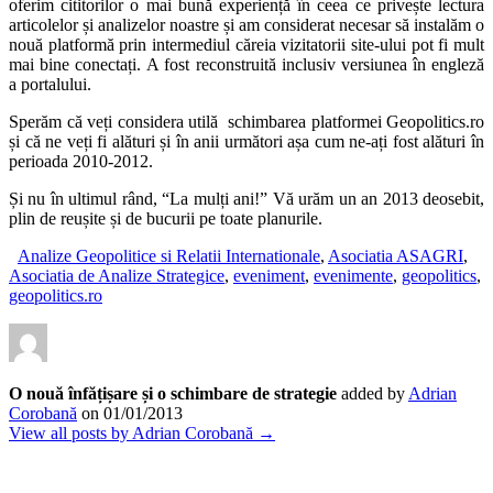
oferim cititorilor o mai bună experiență în ceea ce privește lectura
articolelor și analizelor noastre și am considerat necesar să instalăm o
nouă platformă prin intermediul căreia vizitatorii site-ului pot fi mult
mai bine conectați. A fost reconstruită inclusiv versiunea în engleză
a portalului.
Sperăm că veți considera utilă schimbarea platformei Geopolitics.ro
și că ne veți fi alături și în anii următori așa cum ne-ați fost alături în
perioada 2010-2012.
Și nu în ultimul rând, “La mulți ani!” Vă urăm un an 2013 deosebit,
plin de reușite și de bucurii pe toate planurile.
Analize Geopolitice si Relatii Internationale
,
Asociatia ASAGRI
,
Asociatia de Analize Strategice
,
eveniment
,
evenimente
,
geopolitics
,
geopolitics.ro
O nouă înfățișare și o schimbare de strategie
added by
Adrian
Corobană
on
01/01/2013
View all posts by Adrian Corobană →