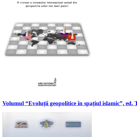
Volumul “Evoluții geopolitice în spațiul islamic”, 