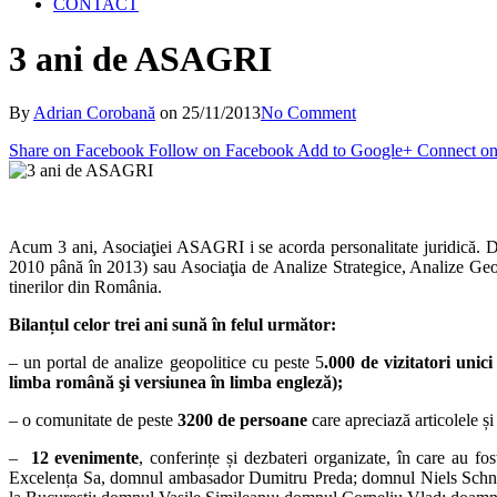
CONTACT
3 ani de ASAGRI
By
Adrian Corobană
on
25/11/2013
No Comment
Share on Facebook
Follow on Facebook
Add to Google+
Connect on
Acum 3 ani, Asociaţiei ASAGRI i se acorda personalitate juridică. De 
2010 până în 2013) sau Asociaţia de Analize Strategice, Analize Geop
tinerilor din România.
Bilanțul celor trei ani sună în felul următor:
– un portal de analize geopolitice cu peste 5
.000 de vizitatori unic
limba română şi versiunea în limba engleză);
– o comunitate de peste
3200 de persoane
care apreciază articolele și
–
12 evenimente
, conferințe și dezbateri organizate, în care au fo
Excelența Sa, domnul ambasador Dumitru Preda; domnul Niels Schne