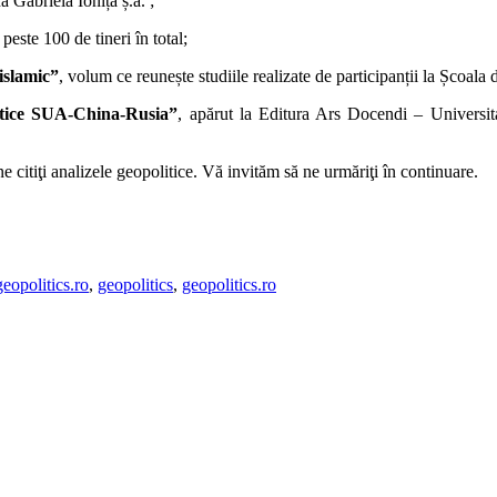
Gabriela Ioniță ș.a. ;
 peste 100 de tineri în total;
 islamic”
, volum ce reunește studiile realizate de participanții la Șc
litice SUA-China-Rusia”
, apărut la Editura Ars Docendi – Universita
e citiţi analizele geopolitice. Vă invităm să ne urmăriţi în continuare.
geopolitics.ro
,
geopolitics
,
geopolitics.ro