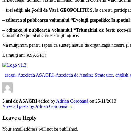
la București; domnul Vasile Simileanu; domnul Corneliu Vlad; doamna 
–
trei ediții ale Școlii de Vară GEOPOLITICS
, la care au participat
–
editarea și publicarea volumului “Evoluții geopolitice în spațiul
–
editarea şi publicarea volumului “Triunghiul de forţe geopo
Consiliul Naţional al Cercetării Ştiinţifice.
Vă mulţumim pentru faptul că sunteţi alături de organizaţia noastră şi n
La mulţi ani, ASAGRI!
asagri
,
Asociatia ASAGRI
,
Asociatia de Analize Strategice
,
english.
3 ani de ASAGRI
added by
Adrian Corobană
on
25/11/2013
View all posts by Adrian Corobană →
Leave a Reply
Your email address will not be published.