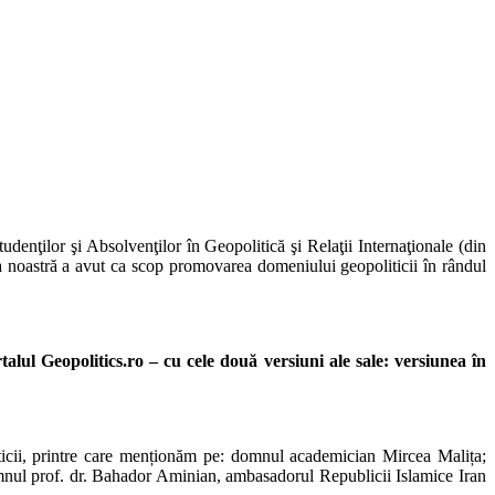
enţilor şi Absolvenţilor în Geopolitică şi Relaţii Internaţionale (din
a noastră a avut ca scop promovarea domeniului geopoliticii în rândul
talul Geopolitics.ro – cu cele două versiuni ale sale: versiunea în
politicii, printre care menționăm pe: domnul academician Mircea Malița;
l prof. dr. Bahador Aminian, ambasadorul Republicii Islamice Iran