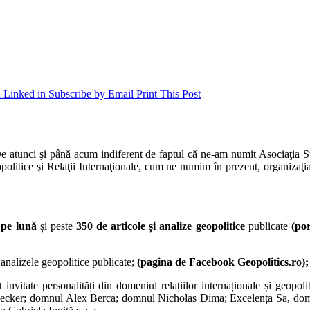
 Linked in
Subscribe by Email
Print This Post
atunci şi până acum indiferent de faptul că ne-am numit Asociaţia Stud
olitice şi Relaţii Internaţionale, cum ne numim în prezent, organizaţi
i pe lună
și peste
350 de articole și analize geopolitice
publicate
(por
 analizele geopolitice publicate;
(pagina de Facebook Geopolitics.ro);
st invitate personalități din domeniul relațiilor internaționale și geo
cker; domnul Alex Berca; domnul Nicholas Dima; Excelența Sa, domnu