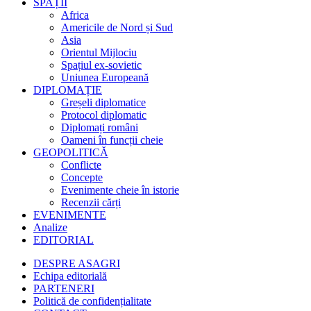
SPAȚII
Africa
Americile de Nord și Sud
Asia
Orientul Mijlociu
Spațiul ex-sovietic
Uniunea Europeană
DIPLOMAȚIE
Greșeli diplomatice
Protocol diplomatic
Diplomați români
Oameni în funcții cheie
GEOPOLITICĂ
Conflicte
Concepte
Evenimente cheie în istorie
Recenzii cărți
EVENIMENTE
Analize
EDITORIAL
DESPRE ASAGRI
Echipa editorială
PARTENERI
Politică de confidențialitate