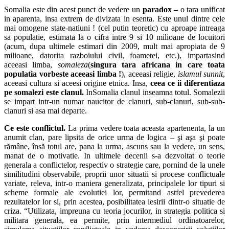
Somalia este din acest punct de vedere un
paradox –
o tara unificat
in aparenta, insa extrem de divizata in esenta. Este unul dintre cele
mai omogene state-natiuni ! (cel putin teoretic) cu aproape intreaga
sa populatie, estimata la o cifra intre 9 si 10 milioane de locuitori
(acum, dupa ultimele estimari din 2009, mult mai apropiata de 9
milioane, datorita razboiului civil, foametei, etc.), impartasind
aceeasi limba,
somaleza
(
singura tara africana in care toata
populatia vorbeste aceeasi limba !
), aceeasi religie,
islamul sunnit
,
aceeasi cultura si aceesi origine etnica. Insa,
ceea ce ii diferentiaza
pe somalezi este clanul.
InSomalia clanul inseamna totul. Somalezii
se impart intr-un numar naucitor de clanuri, sub-clanuri, sub-sub-
clanuri si asa mai departe.
Ce este conflictul.
La prima vedere toata aceasta apartenenta, la un
anumit clan, pare lipsita de orice urma de logica – şi aşa şi poate
rămâne, însă totul are, pana la urma, ascuns sau la vedere, un sens,
manat de o motivatie. In ultimele decenii s-a dezvoltat o teorie
generala a conflictelor, respectiv o strategie care, pornind de la unele
similitudini observabile, proprii unor situatii si procese conflictuale
variate, releva, intr-o maniera generalizata, principalele lor tipuri si
scheme formale ale evolutiei lor, permitand astfel prevederea
rezultatelor lor si, prin acestea, posibilitatea iesirii dintr-o situatie de
criza. “Utilizata, impreuna cu teoria jocurilor, in strategia politica si
militara generala, ea permite, prin intermediul ordinatoarelor,