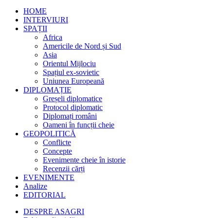
HOME
INTERVIURI
SPAȚII
Africa
Americile de Nord și Sud
Asia
Orientul Mijlociu
Spațiul ex-sovietic
Uniunea Europeană
DIPLOMAȚIE
Greșeli diplomatice
Protocol diplomatic
Diplomați români
Oameni în funcții cheie
GEOPOLITICĂ
Conflicte
Concepte
Evenimente cheie în istorie
Recenzii cărți
EVENIMENTE
Analize
EDITORIAL
DESPRE ASAGRI