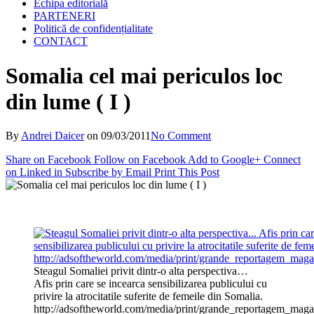
Echipa editorială
PARTENERI
Politică de confidențialitate
CONTACT
Somalia cel mai periculos loc
din lume ( I )
By
Andrei Daicer
on
09/03/2011
No Comment
Share on Facebook
Follow on Facebook
Add to Google+
Connect
on Linked in
Subscribe by Email
Print This Post
Steagul Somaliei privit dintr-o alta perspectiva…
Afis prin care se incearca sensibilizarea publicului cu
privire la atrocitatile suferite de femeile din Somalia.
http://adsoftheworld.com/media/print/grande_reportagem_maga