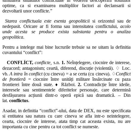
simularea situatiilor conflictuale in vederea descoperirii solutiilor
optime, ca si examinarea multiplilor factori ai declansarii si
dezvoltarii unor conflicte.”
Starea conflictuala
este esenta geopoliticii
si orizontul sau de
nedepasit. Oricare ar fi forma sau intensitatea conflictului,
acolo
unde acesta se produce exista substanta pentru o analiza
geopolitica
.
Pentru a intelege mai bine lucrurile trebuie sa ne uitam la definitia
cuvantului “conflict”:
CONFLÍCT,
conflicte,
s.n.
1.
Neînțelegere, ciocnire de interese,
dezacord; antagonism; ceartă, diferend, discuție (violentă). ♢ Loc.
vb.
A intra în conflict
(cu cineva) = a se certa (cu cineva). ♢
Conflict
de frontieră
= ciocnire între unități militare însărcinate cu paza
frontierei între două state. ♦ Război.
2.
Contradicție între ideile,
interesele sau sentimentele diferitelor personaje, care determină
desfășurarea acțiunii dintr-o operă epică sau dramatică. – Din
lat.
conflictus
.
Asadar, in definitia “conflict”-ului, data de DEX, nu este specificata
si entitatea sau natura cu care cineva se afla intr-o neintelegere,
cearta, ciocnire de interese, atata timp cat aceasta exista, nu are
importanta cu cine pentru ca tot conflict se numeste.