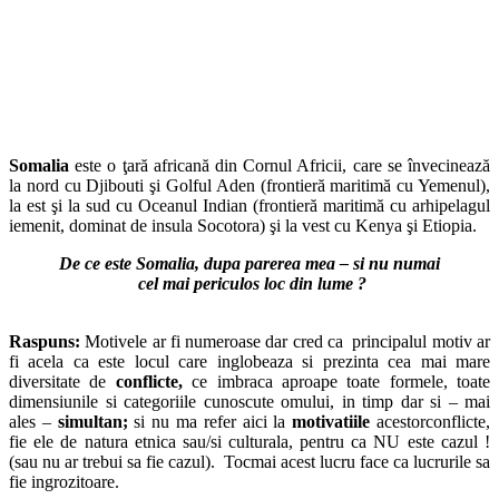
Somalia
este o ţară africană din Cornul Africii, care se învecinează
la nord cu Djibouti şi Golful Aden (frontieră maritimă cu Yemenul),
la est şi la sud cu Oceanul Indian (frontieră maritimă cu arhipelagul
iemenit, dominat de insula Socotora) şi la vest cu Kenya şi Etiopia.
De ce este Somalia, dupa parerea mea – si nu numai
cel mai periculos loc din lume ?
Raspuns:
Motivele ar fi numeroase dar cred ca principalul motiv ar
fi acela ca este locul care inglobeaza si prezinta cea mai mare
diversitate de
conflicte,
ce imbraca aproape toate formele, toate
dimensiunile si categoriile cunoscute omului, in timp dar si – mai
ales –
simultan;
si nu ma refer aici la
motivatiile
acestorconflicte,
fie ele de natura etnica sau/si culturala, pentru ca NU este cazul !
(sau nu ar trebui sa fie cazul). Tocmai acest lucru face ca lucrurile sa
fie ingrozitoare.