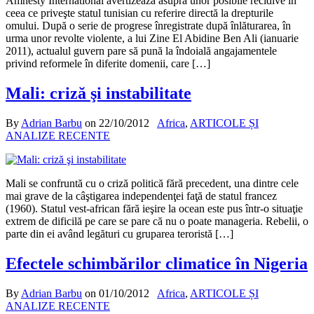
Amnesty International avertizează asupra unor posibile recidive în
ceea ce priveşte statul tunisian cu referire directă la drepturile
omului. După o serie de progrese înregistrate după înlăturarea, în
urma unor revolte violente, a lui Zine El Abidine Ben Ali (ianuarie
2011), actualul guvern pare să pună la îndoială angajamentele
privind reformele în diferite domenii, care […]
Mali: criză şi instabilitate
By
Adrian Barbu
on
22/10/2012
Africa
,
ARTICOLE ȘI
ANALIZE RECENTE
Mali se confruntă cu o criză politică fără precedent, una dintre cele
mai grave de la câştigarea independenţei faţă de statul francez
(1960). Statul vest-african fără ieşire la ocean este pus într-o situaţie
extrem de dificilă pe care se pare că nu o poate manageria. Rebelii, o
parte din ei având legături cu gruparea teroristă […]
Efectele schimbărilor climatice în Nigeria
By
Adrian Barbu
on
01/10/2012
Africa
,
ARTICOLE ȘI
ANALIZE RECENTE