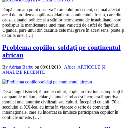
După cum am putut observa în articolul precedent, cel mai afectat
areal de problema copiilor-soldați este continentul african, care din
cauza situației politice și a stărilor permanente de instabilitate, pare
predispus la manifestarea unei mari varietăți de astfel de flageluri.
Uganda, pare unul din cazurile cele mai grave în acest sens, poate și
datorită unei […]
Problema copiilor-soldaţi pe continentul
african
By
Adrian Barbu
on
08/01/2013
Africa
,
ARTICOLE ȘI
ANALIZE RECENTE
De-a lungul istoriei, în multe culturi, copiii au fost intens implicaţi în
campaniile militare, chiar şi atunci când acest lucru era împotriva
moralei unei anumite civilizaţii sau culturi. Începând cu anii ‛70 ai
secolului al XX-lea, au intrat în vigoare o serie de convenţii
internaţionale, care au încercat să limiteze participarea copiilor în
conflicte armate. […]