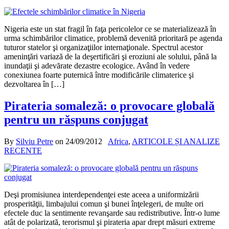
Nigeria este un stat fragil în faţa pericolelor ce se materializează în
urma schimbărilor climatice, problemă devenită prioritară pe agenda
tuturor statelor şi organizaţiilor internaţionale. Spectrul acestor
ameninţări variază de la deşertificări şi eroziuni ale solului, până la
inundaţii şi adevărate dezastre ecologice. Având în vedere
conexiunea foarte puternică între modificările climaterice şi
dezvoltarea în […]
Pirateria somaleză: o provocare globală
pentru un răspuns conjugat
By
Silviu Petre
on
24/09/2012
Africa
,
ARTICOLE ȘI ANALIZE
RECENTE
Deşi promisiunea interdependenţei este aceea a uniformizării
prosperităţii, limbajului comun şi bunei înţelegeri, de multe ori
efectele duc la sentimente revanşarde sau redistributive. Într-o lume
atât de polarizată, terorismul şi pirateria apar drept măsuri extreme