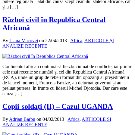
putere regională – atât din cauza scepticismului statelor africane, cât
și a […]
Război civil în Republica Central
Africană
By
Liana Macovei
on
22/04/2013
Africa
,
ARTICOLE ȘI
ANALIZE RECENTE
Continentul african continuă să fie zbuciumat de conflicte, iar printre
cele mai recente se numără și cel din Republica Central Africană
(RCA), unde un grup de rebeli format din opozanți ai președintelui
de la acel moment, Francois Bozize, au deturnat guvernul și au
preluat puterea, în frunte cu liderul Michel Djotodia. Dar care este
cauza […]
Copii-soldați (II) – Cazul UGANDA
By
Adrian Barbu
on
04/02/2013
Africa
,
ARTICOLE ȘI
ANALIZE RECENTE