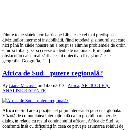
Dintre toate statele nord-africane Libia este cel mai predispus
diviziunilor interne și instabilității, fiind totodată și singurul stat care
nici până în zilele noastre nu a reușit să elimine problemele de ordin
etnic și tribal și să-și creeze o identitate națională. Principalul
obstacol în calea realizării acestui obiectiv a fost și încă este
geografia. Geografia, […]
Africa de Sud – putere regională?
By
Liana Macovei
on
14/05/2013
Africa
,
ARTICOLE ȘI
ANALIZE RECENTE
Africa de Sud are o poziție cel puțin interesantă pe scena globală.
Văzută de comunitatea internațională ca un posibil partener de
dialog în relație cu restul continentului african, Africa de Sud se
confruntă însă cu dificultăți în ceea ce privește asumarea rolului de