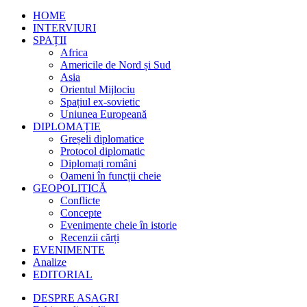
HOME
INTERVIURI
SPAȚII
Africa
Americile de Nord și Sud
Asia
Orientul Mijlociu
Spațiul ex-sovietic
Uniunea Europeană
DIPLOMAȚIE
Greșeli diplomatice
Protocol diplomatic
Diplomați români
Oameni în funcții cheie
GEOPOLITICĂ
Conflicte
Concepte
Evenimente cheie în istorie
Recenzii cărți
EVENIMENTE
Analize
EDITORIAL
DESPRE ASAGRI