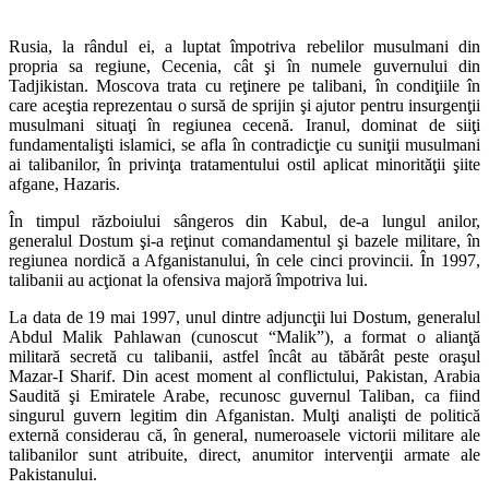
Rusia, la rândul ei, a luptat împotriva rebelilor musulmani din
propria sa regiune, Cecenia, cât şi în numele guvernului din
Tadjikistan. Moscova trata cu reţinere pe talibani, în condiţiile în
care aceştia reprezentau o sursă de sprijin şi ajutor pentru insurgenţii
musulmani situaţi în regiunea cecenă. Iranul, dominat de siiţi
fundamentalişti islamici, se afla în contradicţie cu suniţii musulmani
ai talibanilor, în privinţa tratamentului ostil aplicat minorităţii şiite
afgane, Hazaris.
În timpul războiului sângeros din Kabul, de-a lungul anilor,
generalul Dostum şi-a reţinut comandamentul şi bazele militare, în
regiunea nordică a Afganistanului, în cele cinci provincii. În 1997,
talibanii au acţionat la ofensiva majoră împotriva lui.
La data de 19 mai 1997, unul dintre adjuncţii lui Dostum, generalul
Abdul Malik Pahlawan (cunoscut “Malik”), a format o alianţă
militară secretă cu talibanii, astfel încât au tăbărât peste oraşul
Mazar-I Sharif. Din acest moment al conflictului, Pakistan, Arabia
Saudită şi Emiratele Arabe, recunosc guvernul Taliban, ca fiind
singurul guvern legitim din Afganistan. Mulţi analişti de politică
externă considerau că, în general, numeroasele victorii militare ale
talibanilor sunt atribuite, direct, anumitor intervenţii armate ale
Pakistanului.