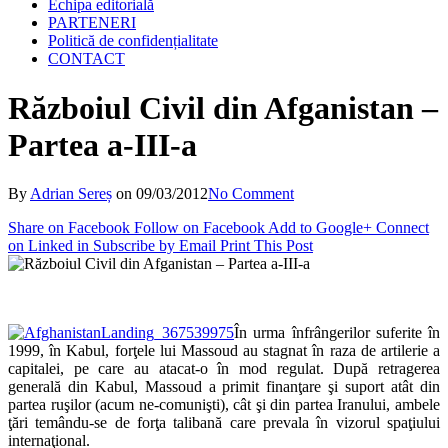
Echipa editorială
PARTENERI
Politică de confidențialitate
CONTACT
Războiul Civil din Afganistan –
Partea a-III-a
By
Adrian Sereș
on
09/03/2012
No Comment
Share on Facebook
Follow on Facebook
Add to Google+
Connect
on Linked in
Subscribe by Email
Print This Post
În urma înfrângerilor suferite în
1999, în Kabul, forţele lui Massoud au stagnat în raza de artilerie a
capitalei, pe care au atacat-o în mod regulat. După retragerea
generală din Kabul, Massoud a primit finanţare şi suport atât din
partea ruşilor (acum ne-comunişti), cât şi din partea Iranului, ambele
ţări temându-se de forţa talibană care prevala în vizorul spaţiului
internaţional.