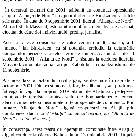
În decursul toamnei din 2001, talibanii au continuat opresiunile
asupra “Alianţei de Nord” cu ajutorul oferit de Bin-Laden şi forţele
sale arabe. În data de 9 septembrie 2001, liderul “Alianţei de Nord”,
Ahmad Shah Massoud, este rănit mortal într-o tentativă de asasinat,
efectuat de către doi indivizi arabi, pretinşi jurnalişti.
Acest atac este considerat de către cei mai mulţi analişti, a fi
“munca” lui Bin-Laden, ca şi potenţial preludiu la deturnările
companiilor aeriene şi actelor teroriste din SUA, din data de 11
septembrie 2001. “Alianţa de Nord” a răspuns la uciderea liderului
Massoud, cu un atac aerian asupra Kabulului, în noaptea istorică de
11 septembrie.
A cincea fază a războiului civil afgan, se deschide în data de 7
octombrie 2001. Din acest moment, forţele talibane “şi-au pus lumea
întreaga în cap” la propriu. SUA alături de Aliaţii săi, pedepsesc
crunt actele teroriste, printr-o serie de: bombardamente aeriene,
atacuri cu rachete şi misiuni ale forţelor speciale de commando. Prin
urmare, Alianţa de Nord” afgană cooperează cu Aliaţii, prin
combinarea atacurilor.
(“Aliaţii” cu atacul aerian, iar “Alianţa de
Nord” cu atacuri la sol
.)
În consecinţă, acest teatru de operaţiuni combinate între Aliaţi şi
afgani conduce la căderea Kabul-ului în 13 noiembrie 2001. Trupele