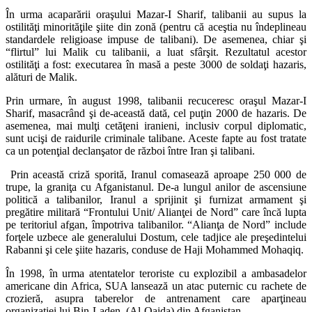
În urma acaparării oraşului Mazar-I Sharif, talibanii au supus la
ostilităţi minorităţile şiite din zonă (pentru că aceştia nu îndeplineau
standardele religioase impuse de talibani). De asemenea, chiar şi
“flirtul” lui Malik cu talibanii, a luat sfârşit. Rezultatul acestor
ostilităţi a fost: executarea în masă a peste 3000 de soldaţi hazaris,
alături de Malik.
Prin urmare, în august 1998, talibanii recuceresc oraşul Mazar-I
Sharif, masacrând şi de-această dată, cel puţin 2000 de hazaris. De
asemenea, mai mulţi cetăţeni iranieni, inclusiv corpul diplomatic,
sunt ucişi de raidurile criminale talibane. Aceste fapte au fost tratate
ca un potenţial declanşator de război între Iran şi talibani.
Prin această criză sporită, Iranul comasează aproape 250 000 de
trupe, la graniţa cu Afganistanul. De-a lungul anilor de ascensiune
politică a talibanilor, Iranul a sprijinit şi furnizat armament şi
pregătire militară “Frontului Unit/ Alianţei de Nord” care încă lupta
pe teritoriul afgan, împotriva talibanilor. “Alianţa de Nord” include
forţele uzbece ale generalului Dostum, cele tadjice ale preşedintelui
Rabanni şi cele şiite hazaris, conduse de Haji Mohammed Mohaqiq.
În 1998, în urma atentatelor teroriste cu explozibil a ambasadelor
americane din Africa, SUA lansează un atac puternic cu rachete de
crozieră, asupra taberelor de antrenament care aparţineau
organizaţiei lui Bin-Laden, (Al-Qaida) din Afganistan.