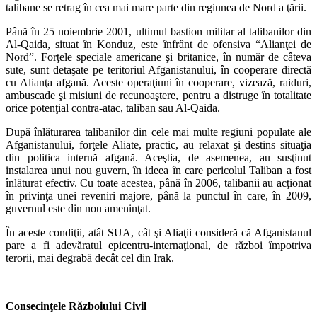
talibane se retrag în cea mai mare parte din regiunea de Nord a ţării.
Până în 25 noiembrie 2001, ultimul bastion militar al talibanilor din
Al-Qaida, situat în Konduz, este înfrânt de ofensiva “Alianţei de
Nord”. Forţele speciale americane şi britanice, în număr de câteva
sute, sunt detaşate pe teritoriul Afganistanului, în cooperare directă
cu Alianţa afgană. Aceste operaţiuni în cooperare, vizează, raiduri,
ambuscade şi misiuni de recunoaştere, pentru a distruge în totalitate
orice potenţial contra-atac, taliban sau Al-Qaida.
După înlăturarea talibanilor din cele mai multe regiuni populate ale
Afganistanului, forţele Aliate, practic, au relaxat şi destins situaţia
din politica internă afgană. Aceştia, de asemenea, au susţinut
instalarea unui nou guvern, în ideea în care pericolul Taliban a fost
înlăturat efectiv. Cu toate acestea, până în 2006, talibanii au acţionat
în privinţa unei reveniri majore, până la punctul în care, în 2009,
guvernul este din nou ameninţat.
În aceste condiţii, atât SUA, cât şi Aliaţii consideră că Afganistanul
pare a fi adevăratul epicentru-internaţional, de război împotriva
terorii, mai degrabă decât cel din Irak.
Consecinţele Războiului Civil