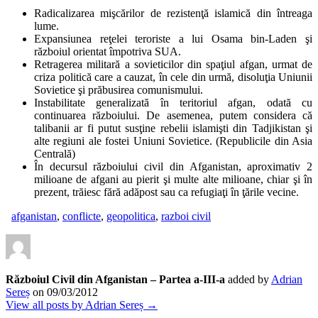
Radicalizarea mişcărilor de rezistenţă islamică din întreaga
lume.
Expansiunea reţelei teroriste a lui Osama bin-Laden şi
războiul orientat împotriva SUA.
Retragerea militară a sovieticilor din spaţiul afgan, urmat de
criza politică care a cauzat, în cele din urmă, disoluţia Uniunii
Sovietice şi prăbusirea comunismului.
Instabilitate generalizată în teritoriul afgan, odată cu
continuarea războiului. De asemenea, putem considera că
talibanii ar fi putut susţine rebelii islamişti din Tadjikistan şi
alte regiuni ale fostei Uniuni Sovietice. (Republicile din Asia
Centrală)
În decursul războiului civil din Afganistan, aproximativ 2
milioane de afgani au pierit şi multe alte milioane, chiar şi în
prezent, trăiesc fără adăpost sau ca refugiaţi în ţările vecine.
afganistan
,
conflicte
,
geopolitica
,
razboi civil
Războiul Civil din Afganistan – Partea a-III-a
added by
Adrian
Sereș
on
09/03/2012
View all posts by Adrian Sereș →