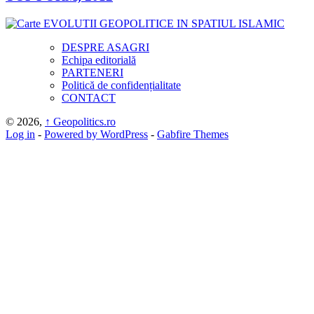
DESPRE ASAGRI
Echipa editorială
PARTENERI
Politică de confidențialitate
CONTACT
© 2026,
↑
Geopolitics.ro
Log in
-
Powered by WordPress
-
Gabfire Themes