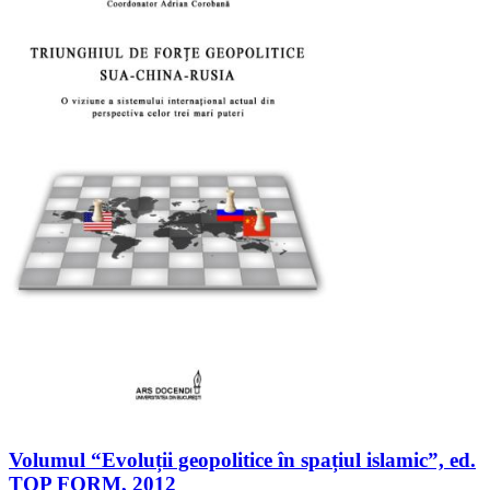
Volumul “Evoluții geopolitice în spațiul islamic”, ed.
TOP FORM, 2012