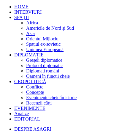
HOME
INTERVIURI
SPAȚII
Africa
Americile de Nord și Sud
Asia
Orientul Mijlociu
Spațiul ex-sovietic
Uniunea Europeană
DIPLOMAȚIE
Greșeli diplomatice
Protocol diplomatic
Diplomați români
Oameni în funcții cheie
GEOPOLITICĂ
Conflicte
Concepte
Evenimente cheie în istorie
Recenzii cărți
EVENIMENTE
Analize
EDITORIAL
DESPRE ASAGRI