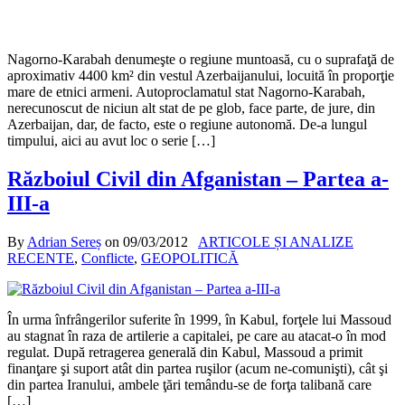
Nagorno-Karabah denumeşte o regiune muntoasă, cu o suprafaţă de
aproximativ 4400 km² din vestul Azerbaijanului, locuită în proporţie
mare de etnici armeni. Autoproclamatul stat Nagorno-Karabah,
nerecunoscut de niciun alt stat de pe glob, face parte, de jure, din
Azerbaijan, dar, de facto, este o regiune autonomă. De-a lungul
timpului, aici au avut loc o serie […]
Războiul Civil din Afganistan – Partea a-
III-a
By
Adrian Sereș
on
09/03/2012
ARTICOLE ȘI ANALIZE
RECENTE
,
Conflicte
,
GEOPOLITICĂ
În urma înfrângerilor suferite în 1999, în Kabul, forţele lui Massoud
au stagnat în raza de artilerie a capitalei, pe care au atacat-o în mod
regulat. După retragerea generală din Kabul, Massoud a primit
finanţare şi suport atât din partea ruşilor (acum ne-comunişti), cât şi
din partea Iranului, ambele ţări temându-se de forţa talibană care
[…]