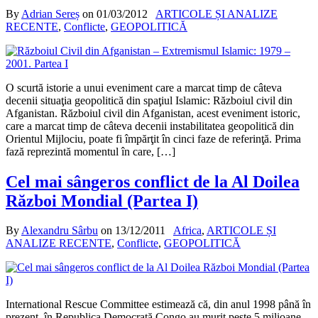
By
Adrian Sereș
on
01/03/2012
ARTICOLE ȘI ANALIZE
RECENTE
,
Conflicte
,
GEOPOLITICĂ
O scurtă istorie a unui eveniment care a marcat timp de câteva
decenii situaţia geopolitică din spaţiul Islamic: Războiul civil din
Afganistan. Războiul civil din Afganistan, acest eveniment istoric,
care a marcat timp de câteva decenii instabilitatea geopolitică din
Orientul Mijlociu, poate fi împărţit în cinci faze de referinţă. Prima
fază reprezintă momentul în care, […]
Cel mai sângeros conflict de la Al Doilea
Război Mondial (Partea I)
By
Alexandru Sârbu
on
13/12/2011
Africa
,
ARTICOLE ȘI
ANALIZE RECENTE
,
Conflicte
,
GEOPOLITICĂ
International Rescue Committee estimează că, din anul 1998 până în
prezent, în Republica Democrată Congo au murit peste 5 milioane