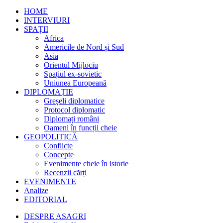
HOME
INTERVIURI
SPAȚII
Africa
Americile de Nord și Sud
Asia
Orientul Mijlociu
Spațiul ex-sovietic
Uniunea Europeană
DIPLOMAȚIE
Greșeli diplomatice
Protocol diplomatic
Diplomați români
Oameni în funcții cheie
GEOPOLITICĂ
Conflicte
Concepte
Evenimente cheie în istorie
Recenzii cărți
EVENIMENTE
Analize
EDITORIAL
DESPRE ASAGRI