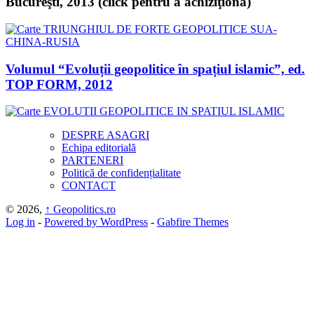
Bucureşti, 2013 (click pentru a achiziţiona)
Volumul “Evoluții geopolitice în spațiul islamic”, ed.
TOP FORM, 2012
DESPRE ASAGRI
Echipa editorială
PARTENERI
Politică de confidențialitate
CONTACT
© 2026,
↑
Geopolitics.ro
Log in
-
Powered by WordPress
-
Gabfire Themes