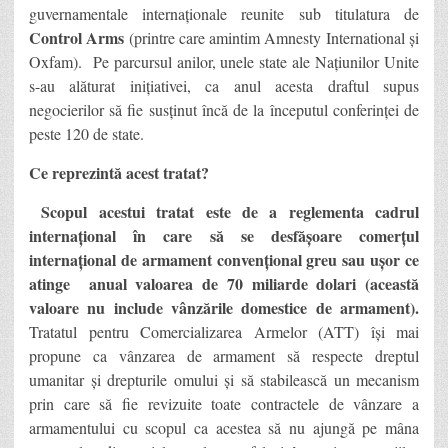
guvernamentale internaționale reunite sub titulatura de
Control Arms
(printre care amintim Amnesty International și
Oxfam). Pe parcursul anilor, unele state ale Națiunilor Unite
s-au alăturat inițiativei, ca anul acesta draftul supus
negocierilor să fie susținut încă de la începutul conferinței de
peste 120 de state.
Ce reprezintă acest tratat?
Scopul acestui tratat este de a reglementa cadrul
internațional în care să se desfășoare comerțul
internațional de armament convențional greu sau ușor ce
atinge anual valoarea de 70 miliarde dolari (această
valoare nu include vânzările domestice de armament).
Tratatul pentru Comercializarea Armelor (ATT) își mai
propune ca vânzarea de armament să respecte dreptul
umanitar și drepturile omului și să stabilească un mecanism
prin care să fie revizuite toate contractele de vânzare a
armamentului cu scopul ca acestea să nu ajungă pe mâna