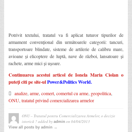
Potrivit textului, tratatul va fi aplicat tuturor tipurilor de
armament convențional din următoarele categorii: tancuri,
transportoare blindate, sisteme de artilerie de calibru mare,
avioane și elicoptere de luptă, nave de război, lansatoare și
rachete, arme mici și ușoare.
Continuarea acestui articol de Ionela Maria Ciolan o
puteţi citi pe site-ul
Power&Politics World
.
analize
,
arme
,
comert
,
comertul cu arme
,
geopolitica
,
ONU
,
tratatul privind comercializarea armelor
ONU – Tratatul pentru Comercializarea Armelor, o decizie
istorică ?
added by
on
04/04/2013
admin
View all posts by admin →