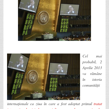
Cel mai
probabil, 2
Aprilie 2013
va rămâne
în istoria
comunității
internaționale ca ziua în care a fost adoptat primul
tratat