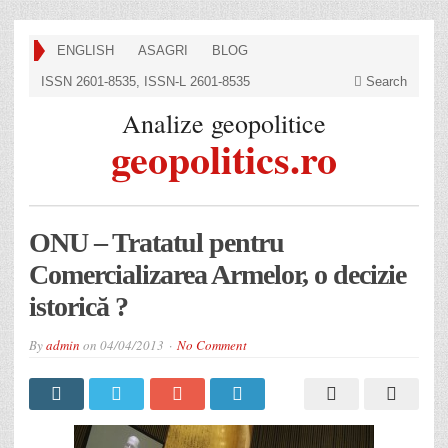
ENGLISH
ASAGRI
BLOG
ISSN 2601-8535, ISSN-L 2601-8535
Search
Analize geopolitice
geopolitics.ro
ONU – Tratatul pentru
Comercializarea Armelor, o decizie
istorică ?
By
admin
on
04/04/2013
No Comment