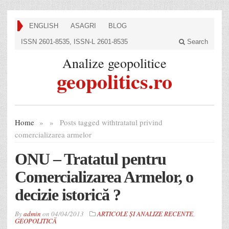
ENGLISH
ASAGRI
BLOG
ISSN 2601-8535, ISSN-L 2601-8535
Search
Analize geopolitice
geopolitics.ro
Home
»
»
Posts tagged with
tratatul privind
comercializarea armelor
ONU – Tratatul pentru
Comercializarea Armelor, o
decizie istorică ?
By
admin
on
04/04/2013
ARTICOLE ȘI ANALIZE RECENTE
,
GEOPOLITICĂ