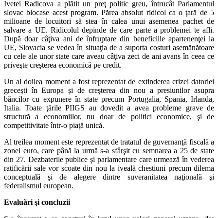
Ivetei Radicova a plătit un preţ politic greu, întrucât Parlamentul
slovac blocase acest program. Părea absolut ridicol ca o ţară de 5
milioane de locuitori să stea în calea unui asemenea pachet de
salvare a UE. Ridicolul depinde de care parte a problemei te afli.
După doar câţiva ani de înfruptare din beneficiile apartenenţei la
UE, Slovacia se vedea în situaţia de a suporta costuri asemănătoare
cu cele ale unor state care aveau câţiva zeci de ani avans în ceea ce
priveşte creşterea economică pe credit.
Un al doilea moment a fost reprezentat de extinderea crizei datoriei
greceşti în Europa şi de creşterea din nou a presiunilor asupra
băncilor cu expunere în state precum Portugalia, Spania, Irlanda,
Italia. Toate ţările PIIGS au dovedit a avea probleme grave de
structură a economiilor, nu doar de politici economice, şi de
competitivitate într-o piaţă unică.
Al treilea moment este reprezentat de tratatul de guvernanţă fiscală a
zonei euro, care până la urmă s-a sfârşit cu semnarea a 25 de state
din 27. Dezbaterile publice şi parlamentare care urmează în vederea
ratificării sale vor scoate din nou la iveală chestiuni precum dilema
conceptuală şi de alegere dintre suveranitatea naţională şi
federalismul european.
Evaluări şi concluzii