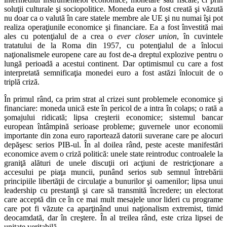
soluţii culturale şi sociopolitice. Moneda euro a fost creată şi văzută
nu doar ca o valută în care statele membre ale UE şi nu numai îşi pot
realiza operaţiunile economice şi financiare. Ea a fost învestită mai
ales cu potenţialul de a crea o
ever closer union
, în cuvintele
tratatului de la Roma din 1957, cu potenţialul de a înlocui
naţionalismele europene care au fost de-a dreptul explozive pentru o
lungă perioadă a acestui continent. Dar optimismul cu care a fost
interpretată semnificaţia monedei euro a fost astăzi înlocuit de o
triplă criză.
În primul rând, ca prim strat al crizei sunt problemele economice şi
financiare: moneda unică este în pericol de a intra în colaps; o rată a
şomajului ridicată; lipsa creşterii economice; sistemul bancar
european întâmpină serioase probleme; guvernele unor economii
importante din zona euro raportează datorii suverane care pe alocuri
depăşesc serios PIB-ul. În al doilea rând, peste aceste manifestări
economice avem o criză politică: unele state reintroduc controalele la
graniţă alături de unele discuţii ori acţiuni de restricţionare a
accesului pe piaţa muncii, punând serios sub semnul întrebării
principiile libertăţii de circulaţie a bunurilor şi oamenilor; lipsa unui
leadership cu prestanţă şi care să transmită încredere; un electorat
care acceptă din ce în ce mai mult mesajele unor lideri cu programe
care pot fi văzute ca aparţinând unui naţionalism extremist, timid
deocamdată, dar în creştere. În al treilea rând, este criza lipsei de
unitate veritabilă.