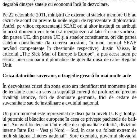
degrabă dinspre statele cu economii încă în dezvoltare.
Pe 22 octombrie 2011, miniştrii de externe ai statelor membre UE au
căzut de acord cu privire la noile reguli de reprezentare diplomatică.
Astfel, pe viitor, reprezentanţii SEAE ori ai altor instituţii cu atribuţii
în acest domeniu vor trebui să menţioneze calitatea în care vorbesc:
din partea UE, din partea UE şi a statelor constituente, ori din partea
statelor constituente (la cererea acestora, în mod normal SEAE
nevând compentenţe în chestiunile respective). Justin Vaisse, în
articolul „The Sick Man of Europe is Europe”, a pus acest lucru pe
seama unei campanii diplomatice de guerillă dusă de către Regatul
Unit.
Criza datoriilor suverane, o tragedie greacă în mai multe acte
În dezvoltarea crizei din zona euro am identificat trei momente pline
de tensiune care au scos la suprafaţă curenţi de profunzime precum
rivalităţi istorice, frici de dominare germană, frici de cedare de
suveranitate sau de înstrăinare a avutului naţional.
Un prim moment este reprezentat de discuţia la nivelul UE şi lobby-
ul puternic al băncilor europene în ceea ce priveşte pachetele de bail-
out. Au avut loc tensiuni între elite de naţionalitate diferită, diviziuni
interne între Est – Vest şi Nord – Sud, în care s-a folosit extrem de
mult sintagma „interes naţional”. Spre exemplu, guvernul slovac al