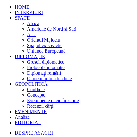
HOME
INTERVIURI
SPAȚII
Africa
Americile de Nord și Sud
Asia
Orientul Mijlociu
Spațiul ex-sovietic
Uniunea Europeană
DIPLOMAȚIE
Greșeli diplomatice
Protocol diplomatic
Diplomați români
Oameni în funcții cheie
GEOPOLITICĂ
Conflicte
Concepte
Evenimente cheie în istorie
Recenzii cărți
EVENIMENTE
Analize
EDITORIAL
DESPRE ASAGRI