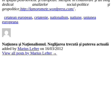
dedicat analizelor social-politice şi
geopolitice,
http://lamoromete.wordpress.com/
.
cetatean european
,
cetatenie
,
nationalism
,
natiune
,
uniunea
europeana
Naţiunea şi Naţionalismul. Neglijarea trecută şi puterea actuală
added by
Marius Lefter
on
16/03/2012
View all posts by Marius Lefter →