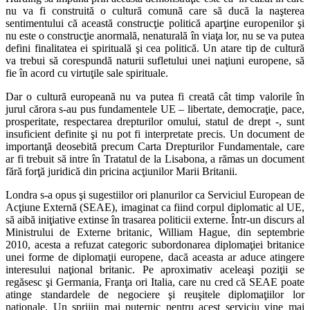
nu va fi construită o cultură comună care să ducă la naşterea
sentimentului că această construcţie politică aparţine europenilor şi
nu este o construcţie anormală, nenaturală în viaţa lor, nu se va putea
defini finalitatea ei spirituală şi cea politică. Un atare tip de cultură
va trebui să corespundă naturii sufletului unei naţiuni europene, să
fie în acord cu virtuţile sale spirituale.
Dar o cultură europeană nu va putea fi creată cât timp valorile în
jurul cărora s-au pus fundamentele UE – libertate, democraţie, pace,
prosperitate, respectarea drepturilor omului, statul de drept -, sunt
insuficient definite şi nu pot fi interpretate precis. Un document de
importanţă deosebită precum Carta Drepturilor Fundamentale, care
ar fi trebuit să intre în Tratatul de la Lisabona, a rămas un document
fără forţă juridică din pricina acţiunilor Marii Britanii.
Londra s-a opus şi sugestiilor ori planurilor ca Serviciul European de
Acţiune Externă (SEAE), imaginat ca fiind corpul diplomatic al UE,
să aibă iniţiative extinse în trasarea politicii externe. Într-un discurs al
Ministrului de Externe britanic, William Hague, din septembrie
2010, acesta a refuzat categoric subordonarea diplomaţiei britanice
unei forme de diplomaţii europene, dacă aceasta ar aduce atingere
interesului naţional britanic. Pe aproximativ aceleaşi poziţii se
regăsesc şi Germania, Franţa ori Italia, care nu cred că SEAE poate
atinge standardele de negociere şi reuşitele diplomaţiilor lor
naţionale. Un sprijin mai puternic pentru acest serviciu vine mai