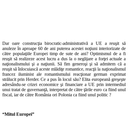
Dar oare construcţia birocratic-administrativă a UE a reuşit să
anuleze în aproape 60 de ani puterea acestei noţiuni interiorizate de
către populaţiile Europei timp de sute de ani? Optimismul de a fi
reuşit să realizeze acest lucru a dus la o neglijare a forţei actuale a
naţionalismului şi a naţiunii. Să fim generoşi şi să admitem că a
reuşit să înlocuiască aceste mlădiţe romantice, reacţii la naţionalismul
francez iluminist ale romantismului reacţionar german exprimat
strălucit prin Herder. Ce a pus în locul său? Elita europeană greşeşte
adresându-se crizei economice şi financiare a UE prin intermediul
unui tratat de guvernanţă, interpretat de către ţările euro ca fiind unul
fiscal, iar de către România ori Polonia ca fiind unul politic ?
“Mitul Europei”