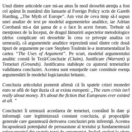
Unul dintre articolele care mi-au atras în mod deosebit atenţia a fost
cel apărut în numărul din Ianuarie al Foreign Policy scris de Gareth
Harding, „The Myth of Europe”. Am vrut de ceva timp să-l supun
unei analize de text pe modelul argumentelor analitice, iar Adrian
Corobană mi-a dat şansa de a o face în acest forum. Trebuie să
menţionez de la început, de dragul lămuririi aspectelor metodologice
(deloc complicate ori deosebite în ceea ce priveşte analiza ce
urmează), că argumentele analitice reprezintă unul dintre cele două
tipuri de argumente pe care Stephen Toulmin le-a instrumentalizat în
cartea
“The Uses of Argument”
. Pe scurt, modelul argumentului
analitic constă în Teză/Concluzie
(Claim)
, Justificare
(Warrant)
şi
Temeiuri
(Grounds)
. Justificarea stabileşte cu ajutorul temeiurilor
validitatea concluziei. Acestea sunt enunţurile care constituie esenţa
argumentării în modelul logicianului britanic.
Concluzia articolului pomenit afirmă că în spatele crizei monedei
euro se află de fapt iluzia că ar exista europeni:
„The euro crisis isn’t
really about money. It’s about the fiction that Europeans ever existed
at all. ”
Concluziei îi urmează acordarea de temeiuri, constând în date şi
informaţii care legitimizează constant concluzia, şi propoziţiile
generale care garantează derivarea concluziei prin inferenţă. Acestea
încapsulează potenţialul de persuasiune al textului şi fundamentează
raţionamentul din spatele tezei de argumentat. Includ apeluri la citate