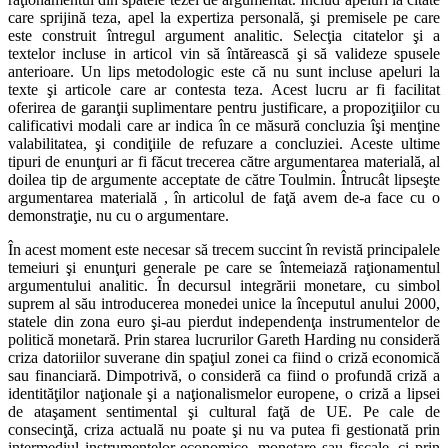
care sprijină teza, apel la expertiza personală, şi premisele pe care
este construit întregul argument analitic. Selecţia citatelor şi a
textelor incluse in articol vin să întărească şi să valideze spusele
anterioare. Un lips metodologic este că nu sunt incluse apeluri la
texte şi articole care ar contesta teza. Acest lucru ar fi facilitat
oferirea de garanţii suplimentare pentru justificare, a propoziţiilor cu
calificativi modali care ar indica în ce măsură concluzia îşi menţine
valabilitatea, şi condiţiile de refuzare a concluziei. Aceste ultime
tipuri de enunţuri ar fi făcut trecerea către argumentarea materială, al
doilea tip de argumente acceptate de către Toulmin. Întrucât lipseşte
argumentarea materială , în articolul de faţă avem de-a face cu o
demonstraţie, nu cu o argumentare.
În acest moment este necesar să trecem succint în revistă principalele
temeiuri şi enunţuri generale pe care se întemeiază raţionamentul
argumentului analitic. În decursul integrării monetare, cu simbol
suprem al său introducerea monedei unice la începutul anului 2000,
statele din zona euro şi-au pierdut independenţa instrumentelor de
politică monetară. Prin starea lucrurilor Gareth Harding nu consideră
criza datoriilor suverane din spaţiul zonei ca fiind o criză economică
sau financiară. Dimpotrivă, o consideră ca fiind o profundă criză a
identităţilor naţionale şi a naţionalismelor europene, o criză a lipsei
de ataşament sentimental şi cultural faţă de UE. Pe cale de
consecinţă, criza actuală nu poate şi nu va putea fi gestionată prin
intermediul instrumentelor economice, monetare sau fiscale, ci prin