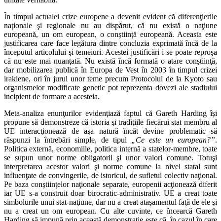
În timpul actualei crize europene a devenit evident că diferenţierile
naţionale şi regionale nu au dispărut, că nu există o naţiune
europeană, un om european, o conştiinţă europeană. Aceasta este
justificarea care face legătura dintre concluzia exprimată încă de la
începutul articolului şi temeiuri. Acestei justificări i se poate reproşa
că nu este mai nuanţată. Nu există încă formată o atare conştiinţă,
dar mobilizarea publică în Europa de Vest în 2003 în timpul crizei
irakiene, ori în jurul unor teme precum Protocolul de la Kyoto sau
organismelor modificate genetic pot reprezenta dovezi ale stadiului
incipient de formare a acesteia.
Meta-analiza enunţurilor evidenţiază faptul că Gareth Harding îşi
propune să demonstreze că
istoria şi tradiţiile fiecărui stat membru al
UE interacţionează de aşa natură încât devine problematic să
răspunzi la întrebări simple, de tipul
„Ce este un european?”
.
Politica externă, economiile, politica internă a statelor-membre, toate
se supun unor norme obligatorii şi unor valori comune. Totuşi
interpretarea acestor valori şi norme comune la nivel statal sunt
influenţate de convingerile, de istoricul, de sufletul colectiv naţional.
Pe baza conştiinţelor naţionale separate, europenii acţionează diferit
iar UE s-a construit doar birocratic-administrativ. UE a creat toate
simbolurile unui stat-naţiune, dar nu a creat ataşamentul faţă de ele şi
nu a creat un om european. Cu alte cuvinte, ce încearcă Gareth
Harding să impună prin această demonstraţie este că în cazul în care