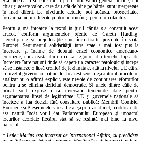
S-a încercat a se construi în jurul unor valori general umane, dar
chiar şi aceste valori, care dau atât de bine pe hârtie, sunt interpretate
în mod diferit. La nivelurile actuale, pot adăuga, prosperitatea
înseamnă lucruri diferite pentru un român şi pentru un olandez.
Pentru a mă întoarce la textul în jurul căruia s-a construit acest
articol, conform argumentelor oferite de Gareth Harding,
stereotipurile şi prejudecăţile sunt încă foarte prezente în viaţa
Europei. Sentimentul solidarităţii între state a mai fost pus la
încercare şi înainte de debutul crizei economice americano-
europene, dar aceasta din urmă l-au zguduit din temelii. Lipsa de
încredere între naţiuni tinde să capete un caracter patologic şi începe
să se instaleze o lipsă cronică de legitimitate, atât la nivelul UE cât şi
la nivelul guvernelor naţionale. În acest sens, deşi autorul articolului
analizat nu o afirmă explicit, este nevoie de continuarea eforturilor
pentru a se elimina deficitul democratic. Şi unele dintre căile de
urmat sunt expuse dacă inversăm temeiurile date pentru
argumentarea lipsei de legitimitate: UE şi guvernele naţionale să
înceteze a lua decizii fără consultare publică; Membrii Comisiei
Europene şi Preşedintele său să fie aleşi prin vot direct; modificări de
aşa natură încât votul dat Parlamentului European şi impactul
locurilor acordate fiecărui stat să se resimtă mai bine la nivel
naţional.
* Lefter Marius este interesat de International Affairs, cu precădere
în spaţiul post-sovietic şi european. Menţine în colaborare şi un blog