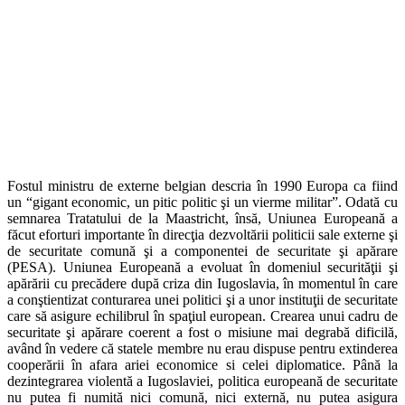
Fostul ministru de externe belgian descria în 1990 Europa ca fiind
un “gigant economic, un pitic politic şi un vierme militar”. Odată cu
semnarea Tratatului de la Maastricht, însă, Uniunea Europeană a
făcut eforturi importante în direcţia dezvoltării politicii sale externe şi
de securitate comună şi a componentei de securitate şi apărare
(PESA). Uniunea Europeană a evoluat în domeniul securităţii şi
apărării cu precădere după criza din Iugoslavia, în momentul în care
a conştientizat conturarea unei politici şi a unor instituţii de securitate
care să asigure echilibrul în spaţiul european. Crearea unui cadru de
securitate şi apărare coerent a fost o misiune mai degrabă dificilă,
având în vedere că statele membre nu erau dispuse pentru extinderea
cooperării în afara ariei economice si celei diplomatice. Până la
dezintegrarea violentă a Iugoslaviei, politica europeană de securitate
nu putea fi numită nici comună, nici externă, nu putea asigura