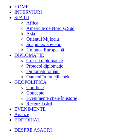
HOME
INTERVIURI
SPAȚII
Africa
Americile de Nord și Sud
Asia
Orientul Mijlociu
Spațiul ex-sovietic
Uniunea Europeană
DIPLOMAȚIE
Greșeli diplomatice
Protocol diplomatic
Diplomați români
Oameni în funcții cheie
GEOPOLITICĂ
Conflicte
Concepte
Evenimente cheie în istorie
Recenzii cărți
EVENIMENTE
Analize
EDITORIAL
DESPRE ASAGRI