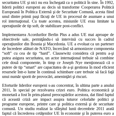
securitatea UE şi nici nu era închegată ca o politică în sine. În 1992,
liderii politici europeni au decis să transforme Cooperarea Politică
Europeană în Politica Externă şi de Securitate Comună, acesta fiind
unul dintre primii paşi făcuţi de UE in procesul de asumare a unui
rol internaţional. Cu toate acestea, misiunile UE erau limitate la
operaţiunile de tip soft, de stabilizare post-conflict.
Implementarea Acordurilor Berlin Plus a adus UE mai aproape de
obiectivele sale, permiţându-i să intervină cu succes în cadrul
operaţiunilor din Bosnia şi Macedonia. UE a evoluat ca un partener
de încredere alături de NATO, încercând să armonizeze componenta
“soft” cu cea de tip “hard”. Clausewitz considera că pentru a-şi
putea asigura securitatea, un actor internaţional trebuie să combine
cele două componente, în timp ce Joseph Nye menţionează că o
putere de tip “smart” are capacitatea de a-şi gestiona în mod eficient
resursele într-o lume în continuă schimbare care trebuie să facă faţă
unui număr sporit de provocări, ameninţări şi riscuri.
Eforturile liderilor europeni s-au concentrat, în ultima parte a anului
2011, în special pe rezolvarea crizei euro. Politica economică şi
monetară a fost în prim-planul preocupărilor acestora, dat fiind faptul
că această criză are impact asupra tuturor celorlalte politici şi
programe europene, printre care şi politica externă şi de securitate
comună. Un studiu realizat la sfârşitul lunii decembrie 2011 arată
faptul că încrederea cetăţenilor UE în economie şi în puterea euro a