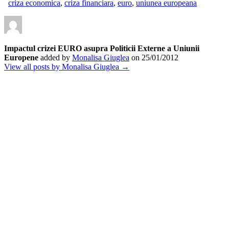
criza economica
,
criza financiara
,
euro
,
uniunea europeana
Impactul crizei EURO asupra Politicii Externe a Uniunii
Europene
added by
Monalisa Giuglea
on
25/01/2012
View all posts by Monalisa Giuglea →