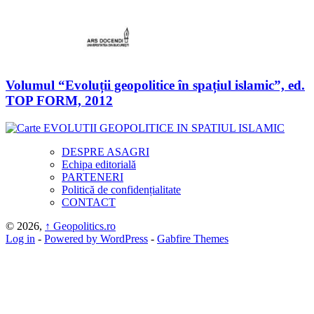
Volumul “Evoluții geopolitice în spațiul islamic”, ed.
TOP FORM, 2012
DESPRE ASAGRI
Echipa editorială
PARTENERI
Politică de confidențialitate
CONTACT
© 2026,
↑
Geopolitics.ro
Log in
-
Powered by WordPress
-
Gabfire Themes