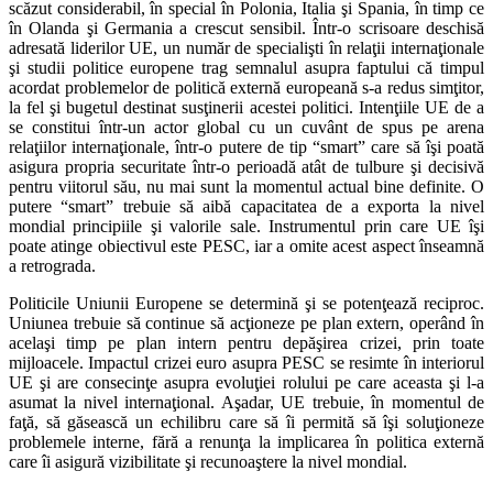
scăzut considerabil, în special în Polonia, Italia şi Spania, în timp ce
în Olanda şi Germania a crescut sensibil. Într-o scrisoare deschisă
adresată liderilor UE, un număr de specialişti în relaţii internaţionale
şi studii politice europene trag semnalul asupra faptului că timpul
acordat problemelor de politică externă europeană s-a redus simţitor,
la fel şi bugetul destinat susţinerii acestei politici. Intenţiile UE de a
se constitui într-un actor global cu un cuvânt de spus pe arena
relaţiilor internaţionale, într-o putere de tip “smart” care să îşi poată
asigura propria securitate într-o perioadă atât de tulbure şi decisivă
pentru viitorul său, nu mai sunt la momentul actual bine definite. O
putere “smart” trebuie să aibă capacitatea de a exporta la nivel
mondial principiile şi valorile sale. Instrumentul prin care UE îşi
poate atinge obiectivul este PESC, iar a omite acest aspect înseamnă
a retrograda.
Politicile Uniunii Europene se determină şi se potenţează reciproc.
Uniunea trebuie să continue să acţioneze pe plan extern, operând în
acelaşi timp pe plan intern pentru depăşirea crizei, prin toate
mijloacele. Impactul crizei euro asupra PESC se resimte în interiorul
UE şi are consecinţe asupra evoluţiei rolului pe care aceasta şi l-a
asumat la nivel internaţional. Aşadar, UE trebuie, în momentul de
faţă, să găsească un echilibru care să îi permită să îşi soluţioneze
problemele interne, fără a renunţa la implicarea în politica externă
care îi asigură vizibilitate şi recunoaştere la nivel mondial.