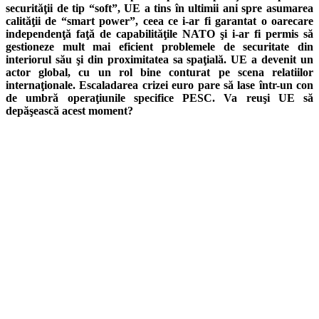
securităţii de tip “soft”, UE a tins în ultimii ani spre asumarea
calităţii de “smart power”, ceea ce i-ar fi garantat o oarecare
independenţă faţă de capabilităţile NATO şi i-ar fi permis să
gestioneze mult mai eficient problemele de securitate din
interiorul său şi din proximitatea sa spaţială. UE a devenit un
actor global, cu un rol bine conturat pe scena relatiilor
internaţionale. Escaladarea crizei euro pare să lase într-un con
de umbră operaţiunile specifice PESC. Va reuşi UE să
depăşească acest moment?