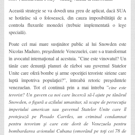
Această strategie se va dovedi una greu de aplicat, dacă SUA
se hotărăsc să o folosească, din cauza imposibilităţii de a
controla fluxurile monedei (trebuie implementată o lege
specială).
Poate cel mai mare susţinător public al lui Snowden este
Nicolas Maduro, preşedintele Venezuelei, care s-a transformat
în avocatul internaţional al acestuia. ”Cine este vinovatul? Un
tânăr care denunţă planuri de război sau guvernul Statelor
Unite care oferă bombe şi arme opoziţiei teroriste siriene care
luptă împotriva populaţiei?”, întreabă retoric preşedintele
venezuelan. Tot el continuă prin a mai întreba ”
cine este
terorist? Un guvern ca noi care încercă să-l ajute pe tânărul
Snowden, o figură a azilului umanitar, să scape de persecuţia
imperiului american sau guvernul Statelor Unite care îl
protejează pe Posado Carriles, un criminal condamnat
pentru terorism şi care este dorit de Venezuela pentru
bombardarea avionului Cubana (omorând pe toţi cei 78 de