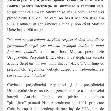
Boliviei pentru interdicţia de survolare a spaţiului său.
Suspiciunea că Edward Snowden se afla la bordul aeronavei
preşedintelui Boliviei, pe care s-a bazat acţiunea ilegală a
SUA a aruncat în aer America Latină şi le-a oferit Statelor
Unite încă o bilă neagră.
”
Nu mai suntem colonii. Merităm respect şi când unul dintre
guvernatorii noştri este insultat, resimţim insulta în toată
America Latină
”, a afirmat Jose Mujica, preşedintele
Uruguayului. Preşedintele Ecuadorului cataloghează această
acţiune drept un ”
afront adus întregii Americi
”, în timp ce
preşedintele Argentinei vorbeşte despre un ”
colonialism pe
care l-am crezut depăşit
”.
Cuvintele preşedintelui Argentinei şi ale preşedintelui
Uruguayului vin ca un răsunet general care se aude la nivelul
întregii Americi Latine cu privire la politica
”plattisimo” (tratatul Platt Amendment din 1901, prin care
Cuba îşi capătă independenţa de jure faţă de SUA, dar de