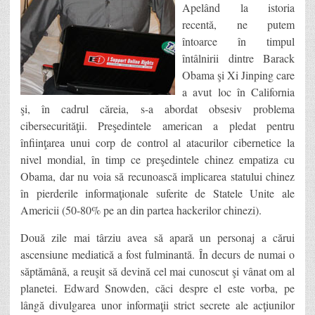
Apelând la istoria
recentă, ne putem
întoarce în timpul
întâlnirii dintre Barack
Obama şi Xi Jinping care
a avut loc în California
şi, în cadrul căreia, s-a abordat obsesiv problema
cibersecurităţii. Preşedintele american a pledat pentru
înfiinţarea unui corp de control al atacurilor cibernetice la
nivel mondial, în timp ce preşedintele chinez empatiza cu
Obama, dar nu voia să recunoască implicarea statului chinez
în pierderile informaţionale suferite de Statele Unite ale
Americii (50-80% pe an din partea hackerilor chinezi).
Două zile mai târziu avea să apară un personaj a cărui
ascensiune mediatică a fost fulminantă. În decurs de numai o
săptămână, a reuşit să devină cel mai cunoscut şi vânat om al
planetei. Edward Snowden, căci despre el este vorba, pe
lângă divulgarea unor informaţii strict secrete ale acţiunilor