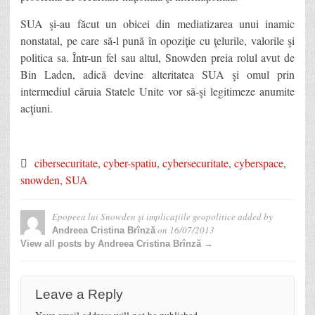
SUA şi-au făcut un obicei din mediatizarea unui inamic
nonstatal, pe care să-l pună în opoziţie cu ţelurile, valorile şi
politica sa. Într-un fel sau altul, Snowden preia rolul avut de
Bin Laden, adică devine alteritatea SUA şi omul prin
intermediul căruia Statele Unite vor să-şi legitimeze anumite
acţiuni.
cibersecuritate
,
cyber-spatiu
,
cybersecuritate
,
cyberspace
,
snowden
,
SUA
Epopeea lui Snowden şi implicaţiile geopolitice
added by
on
16/07/2013
Andreea Cristina Brînză
View all posts by Andreea Cristina Brînză →
Leave a Reply