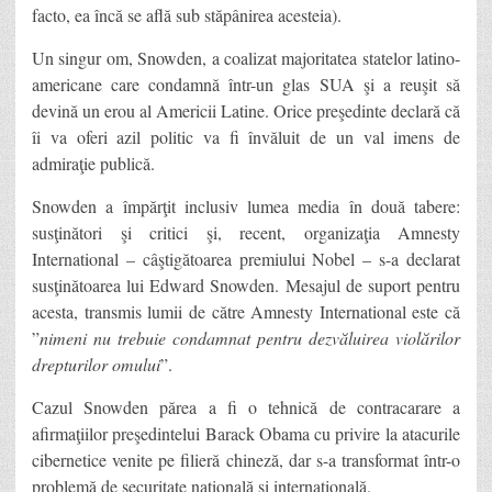
facto, ea încă se află sub stăpânirea acesteia).
Un singur om, Snowden, a coalizat majoritatea statelor latino-
americane care condamnă într-un glas SUA şi a reuşit să
devină un erou al Americii Latine. Orice preşedinte declară că
îi va oferi azil politic va fi învăluit de un val imens de
admiraţie publică.
Snowden a împărţit inclusiv lumea media în două tabere:
susţinători şi critici şi, recent, organizaţia Amnesty
International – câştigătoarea premiului Nobel – s-a declarat
susţinătoarea lui Edward Snowden. Mesajul de suport pentru
acesta, transmis lumii de către Amnesty International este că
”
nimeni nu trebuie condamnat pentru dezvăluirea violărilor
drepturilor omului
”.
Cazul Snowden părea a fi o tehnică de contracarare a
afirmaţiilor preşedintelui Barack Obama cu privire la atacurile
cibernetice venite pe filieră chineză, dar s-a transformat într-o
problemă de securitate naţională şi internaţională.