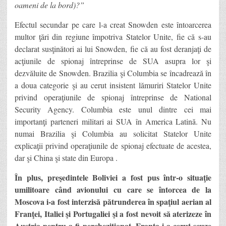
oameni de la bord)?”
Efectul secundar pe care l-a creat Snowden este întoarcerea
multor ţări din regiune împotriva Statelor Unite, fie că s-au
declarat susţinători ai lui Snowden, fie că au fost deranjaţi de
acţiunile de spionaj întreprinse de SUA asupra lor şi
dezvăluite de Snowden. Brazilia şi Columbia se încadrează în
a doua categorie şi au cerut insistent lămuriri Statelor Unite
privind operaţiunile de spionaj întreprinse de National
Security Agency. Columbia este unul dintre cei mai
importanţi parteneri militari ai SUA în America Latină. Nu
numai Brazilia şi Columbia au solicitat Statelor Unite
explicaţii privind operaţiunile de spionaj efectuate de acestea,
dar şi China şi state din Europa .
În plus, preşedintele Boliviei a fost pus într-o situaţie
umilitoare când avionului cu care se întorcea de la
Moscova i-a fost interzisă pătrunderea în spaţiul aerian al
Franţei, Italiei şi Portugaliei şi a fost nevoit să aterizeze în
Austria pentru a fi percheziţionat. Franţa i-a cerut scuze