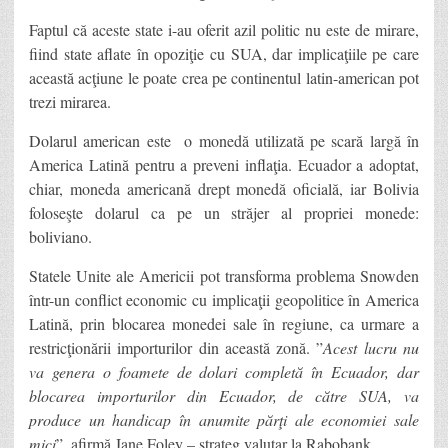
Faptul că aceste state i-au oferit azil politic nu este de mirare,
fiind state aflate în opoziţie cu SUA, dar implicaţiile pe care
această acţiune le poate crea pe continentul latin-american pot
trezi mirarea.
Dolarul american este o monedă utilizată pe scară largă în
America Latină pentru a preveni inflaţia. Ecuador a adoptat,
chiar, moneda americană drept monedă oficială, iar Bolivia
foloseşte dolarul ca pe un străjer al propriei monede:
boliviano.
Statele Unite ale Americii pot transforma problema Snowden
într-un conflict economic cu implicaţii geopolitice în America
Latină, prin blocarea monedei sale în regiune, ca urmare a
restricţionării importurilor din această zonă. ”
Acest lucru nu
va genera o foamete de dolari completă în Ecuador, dar
blocarea importurilor din Ecuador, de către SUA, va
produce un handicap în anumite părţi ale economiei sale
mici
”, afirmă Jane Foley – strateg valutar la Rabobank.