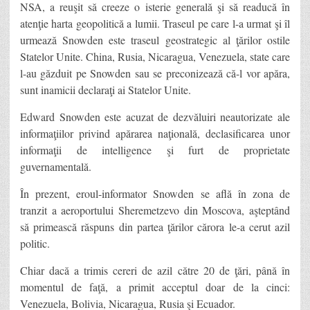
NSA, a reuşit să creeze o isterie generală şi să readucă în
atenţie harta geopolitică a lumii. Traseul pe care l-a urmat şi îl
urmează Snowden este traseul geostrategic al ţărilor ostile
Statelor Unite. China, Rusia, Nicaragua, Venezuela, state care
l-au găzduit pe Snowden sau se preconizează că-l vor apăra,
sunt inamicii declaraţi ai Statelor Unite.
Edward Snowden este acuzat de dezvăluiri neautorizate ale
informaţiilor privind apărarea naţională, declasificarea unor
informaţii de intelligence şi furt de proprietate
guvernamentală.
În prezent, eroul-informator Snowden se află în zona de
tranzit a aeroportului Sheremetzevo din Moscova, aşteptând
să primească răspuns din partea ţărilor cărora le-a cerut azil
politic.
Chiar dacă a trimis cereri de azil către 20 de ţări, până în
momentul de faţă, a primit acceptul doar de la cinci:
Venezuela, Bolivia, Nicaragua, Rusia şi Ecuador.