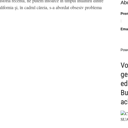
ria recentă, ne putem întoarce în timpul întâlnirii dintre
Abo
ifornia şi, în cadrul căreia, s-a abordat obsesiv problema
Pre
:
Emai
Pow
Vo
ge
ed
Bu
ac