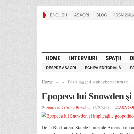
ENGLISH
ASAGRI
BLOG
ISSN 2601-
HOME
INTERVIURI
SPAȚII
D
DESPRE ASAGRI
ECHIPA EDITORIALĂ
P
Home
»
»
Posts tagged with
cybersecuritate
Epopeea lui Snowden şi i
By
Andreea Cristina Brînză
on
16/07/2013
ARTICOL
De la Bin Laden, Statele Unite ale Americii nu au 