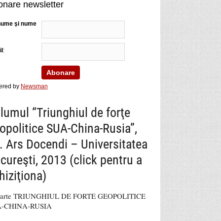
nare newsletter
nume şi nume
l
:
ered by
Newsman
lumul “Triunghiul de forţe
opolitice SUA-China-Rusia”,
. Ars Docendi – Universitatea
cureşti, 2013 (click pentru a
hiziţiona)