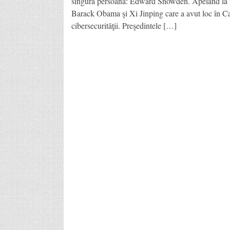
singură persoană: Edward Snowden. Apelând la isto
Barack Obama şi Xi Jinping care a avut loc în Cal
cibersecurităţii. Preşedintele […]