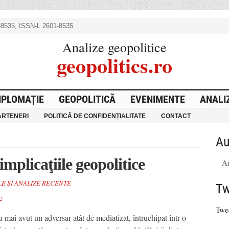
8535, ISSN-L 2601-8535
Analize geopolitice
geopolitics.ro
IPLOMAȚIE
GEOPOLITICĂ
EVENIMENTE
ANALI
ARTENERI
POLITICĂ DE CONFIDENȚIALITATE
CONTACT
Au
mplicaţiile geopolitice
An
E ȘI ANALIZE RECENTE
Tw
Twe
mai avut un adversar atât de mediatizat, întruchipat într-o