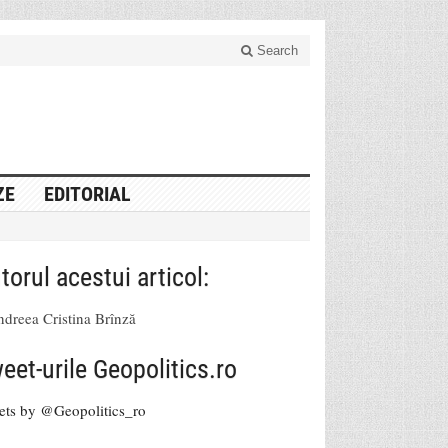
Search
ZE
EDITORIAL
torul acestui articol:
dreea Cristina Brînză
eet-urile Geopolitics.ro
ets by @Geopolitics_ro