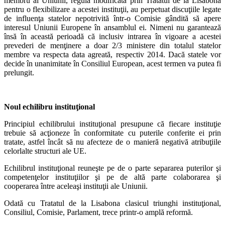
membru al Uniunii, regulă modificată prin Tratatul de la Lisabona
pentru o flexibilizare a acestei instituţii, au perpetuat discuţiile legate
de influenţa statelor nepotrivită într-o Comisie gândită să apere
interesul Uniunii Europene în ansamblul ei. Nimeni nu garantează
însă în această perioadă că inclusiv intrarea în vigoare a acestei
prevederi de menţinere a doar 2/3 ministere din totalul statelor
membre va respecta data agreată, respectiv 2014. Dacă statele vor
decide în unanimitate în Consiliul European, acest termen va putea fi
prelungit.
Noul echilibru instituţional
Principiul echilibrului instituţional presupune că fiecare instituţie
trebuie să acţioneze în conformitate cu puterile conferite ei prin
tratate, astfel încât să nu afecteze de o manieră negativă atribuţiile
celorlalte structuri ale UE.
Echilibrul instituţional reuneşte pe de o parte separarea puterilor şi
competenţelor instituţiilor şi pe de altă parte colaborarea şi
cooperarea între aceleaşi instituţii ale Uniunii.
Odată cu Tratatul de la Lisabona clasicul triunghi instituţional,
Consiliul, Comisie, Parlament, trece printr-o amplă reformă.