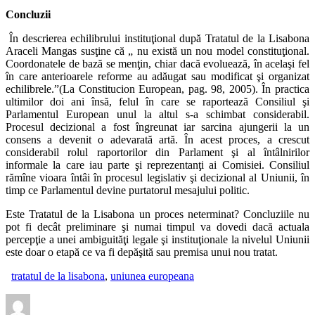
Concluzii
În descrierea echilibrului instituţional după Tratatul de la Lisabona
Araceli Mangas susţine că „ nu există un nou model constituţional.
Coordonatele de bază se menţin, chiar dacă evoluează, în acelaşi fel
în care anterioarele reforme au adăugat sau modificat şi organizat
echilibrele.”(La Constitucion European, pag. 98, 2005). În practica
ultimilor doi ani însă, felul în care se raportează Consiliul şi
Parlamentul European unul la altul s-a schimbat considerabil.
Procesul decizional a fost îngreunat iar sarcina ajungerii la un
consens a devenit o adevarată artă. În acest proces, a crescut
considerabil rolul raportorilor din Parlament şi al întâlnirilor
informale la care iau parte şi reprezentanţi ai Comisiei. Consiliul
rămîne vioara întâi în procesul legislativ şi decizional al Uniunii, în
timp ce Parlamentul devine purtatorul mesajului politic.
Este Tratatul de la Lisabona un proces neterminat? Concluziile nu
pot fi decât preliminare şi numai timpul va dovedi dacă actuala
percepţie a unei ambiguităţi legale şi instituţionale la nivelul Uniunii
este doar o etapă ce va fi depăşită sau premisa unui nou tratat.
tratatul de la lisabona
,
uniunea europeana