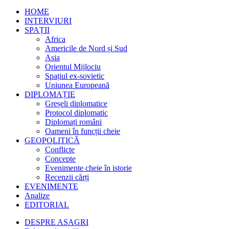
HOME
INTERVIURI
SPAȚII
Africa
Americile de Nord și Sud
Asia
Orientul Mijlociu
Spațiul ex-sovietic
Uniunea Europeană
DIPLOMAȚIE
Greșeli diplomatice
Protocol diplomatic
Diplomați români
Oameni în funcții cheie
GEOPOLITICĂ
Conflicte
Concepte
Evenimente cheie în istorie
Recenzii cărți
EVENIMENTE
Analize
EDITORIAL
DESPRE ASAGRI