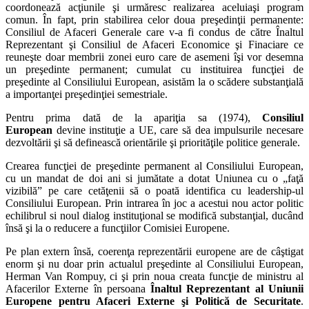
coordonează acţiunile şi urmăresc realizarea aceluiaşi program
comun. În fapt, prin stabilirea celor doua preşedinţii permanente:
Consiliul de Afaceri Generale care v-a fi condus de către Înaltul
Reprezentant şi Consiliul de Afaceri Economice şi Finaciare ce
reuneşte doar membrii zonei euro care de asemeni îşi vor desemna
un preşedinte permanent; cumulat cu instituirea funcţiei de
preşedinte al Consiliului European, asistăm la o scădere substanţială
a importanţei preşedinţiei semestriale.
Pentru prima dată de la apariţia sa (1974),
Consiliul
European
devine instituţie a UE, care să dea impulsurile necesare
dezvoltării şi să definească orientările şi priorităţile politice generale.
Crearea funcţiei de preşedinte permanent al Consiliului European,
cu un mandat de doi ani si jumătate a dotat Uniunea cu o „faţă
vizibilă” pe care cetăţenii să o poată identifica cu leadership-ul
Consiliului European. Prin intrarea în joc a acestui nou actor politic
echilibrul si noul dialog instituţional se modifică substanţial, ducând
însă şi la o reducere a funcţiilor Comisiei Europene.
Pe plan extern însă, coerenţa reprezentării europene are de câştigat
enorm şi nu doar prin actualul preşedinte al Consiliului European,
Herman Van Rompuy, ci şi prin noua creata funcţie de ministru al
Afacerilor Externe în persoana
Înaltul Reprezentant al Uniunii
Europene pentru Afaceri Externe şi Politică de Securitate
.