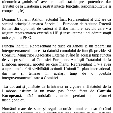
(denumirea „ministru” avea conotaţii statale prea puternice, dar
Tratatul de la Lisabona a păstrat intacte funcţiile, responsabilităţile şi
competenţele).
Doamna Catherin Ashton, actualul Înalt Reprezentant al UE are ca
sarcină principală crearea Serviciului European de Acţiune Externă
format din diplomaţi de carieră ai tărilor membre, seviciu care v-a
asigura reprezentarea externă a UE şi instaurearea unei administraţii
unice pentru PESC.
Funcţia Înaltului Reprezentant ne duce cu gandul la un federalism
interguvernamental, aceasta datorită cumulului de funcţii: prezidează
Consiliul Miniştrilor Afacerilor Externe având în acelaşi timp funcţia
de vicepreşedinte al Comisiei Europene. Analiştii Tratatului de la
Lisabona apreciau aportul pe care Înaltul Reprezentant îl v-a avea
asupra ameliorării vizibilităţii acţiunii Uniunii în plan internaţional,
dar se şi temeau în acelaşi timp de o posibilă
interguvernamentalizare a Comisiei.
La doi ani şi jumătate de la intrarea în vigoare a Tratatului de la
Lisabona asistăm la un mare pas înapoi făcut de
Comisia
Europeană
, fără îndoială „marele perdant al reformei
instituţionale”.
Numărul mare de state şi regula acordării unui comisar fiecărui