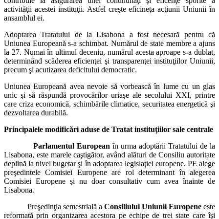
contribuie la asigurarea unei continuităţi şi eficenţe sporite a
activităţii acestei instituţii. Astfel creşte eficineţa acţiunii Uniunii în
ansamblul ei.
Adoptarea Tratatului de la Lisabona a fost necesară pentru că
Uniunea Europeană s-a schimbat. Numărul de state membre a ajuns
la 27. Numai în ultimul deceniu, numărul acesta aproape s-a dublat,
determinând scăderea eficienţei şi transparenţei instituţiilor Uniunii,
precum şi acutizarea deficitului democratic.
Uniunea Europeană avea nevoie să vorbească în lume cu un glas
unic şi să răspundă provocărilor uriaşe ale secolului XXI, printre
care criza economică, schimbările climatice, securitatea energetică şi
dezvoltarea durabilă.
Principalele modificări aduse de Tratat instituţiilor sale centrale
Parlamentul European
în urma adoptării Tratatului de la
Lisabona, este marele caştigător, având alături de Consiliu autoritate
deplină la nivel bugetar şi în adoptarea legislaţiei europene. PE alege
preşedintele Comisiei Europene are rol determinant în alegerea
Comisiei Europene şi nu doar consultativ cum avea înainte de
Lisabona.
Preşedinţia semestrială a
Consiliului Uniunii Europene
este
reformată prin organizarea acestora pe echipe de trei state care îşi