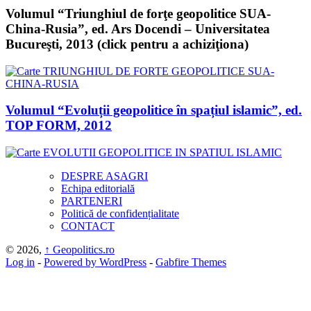
Volumul “Triunghiul de forţe geopolitice SUA-
China-Rusia”, ed. Ars Docendi – Universitatea
Bucureşti, 2013 (click pentru a achiziţiona)
Volumul “Evoluții geopolitice în spațiul islamic”, ed.
TOP FORM, 2012
DESPRE ASAGRI
Echipa editorială
PARTENERI
Politică de confidențialitate
CONTACT
© 2026,
↑
Geopolitics.ro
Log in
-
Powered by WordPress
-
Gabfire Themes