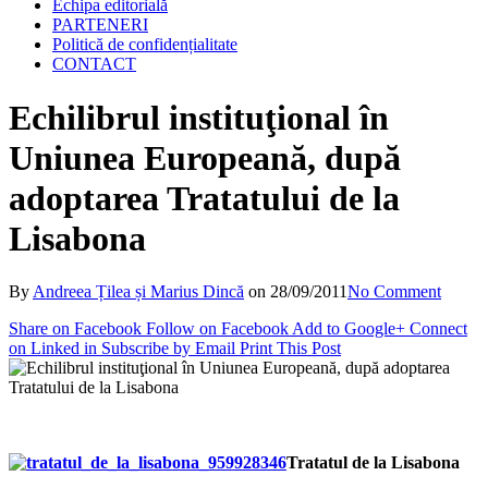
Echipa editorială
PARTENERI
Politică de confidențialitate
CONTACT
Echilibrul instituţional în
Uniunea Europeană, după
adoptarea Tratatului de la
Lisabona
By
Andreea Țilea și Marius Dincă
on
28/09/2011
No Comment
Share on Facebook
Follow on Facebook
Add to Google+
Connect
on Linked in
Subscribe by Email
Print This Post
Tratatul de la Lisabona