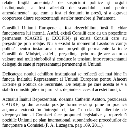
relaţie fragilă ameninţată de suspiciuni politice şi orgolii
instituţionale, a fost afectată de scandalul „bani pentru
amendamente”, aşa cum a fost el denumit în presă, şi a agravat
cooperarea dintre reprezentanţii statelor memebre şi Parlament.
Consiliul Uniunii Europene a fost dezechilibrat însă în chiar
funcţionarea lui internă. Astfel, există Consilii care au un preşedinte
permanent (CAGRE şi ECOFIN) şi există Consilii care au
preşedinţie prin rotaţie. Nu a existat la momentul Lisabona voinţă
politică pentru instaurarea unor preşedinţii permanente la toate
Consilii de Miniştri, astfel , preşedinţia prin rotaţie are acum o
valoare mai mult simbolică şi conduce la tensiuni între reprezentanţii
delegaţi de state şi reprezentanţii permenenţi ai Uniunii.
Delicateţea noului echilibru instituţional se reflectă cel mai bine în
funcţia Înaltului Reprezentant al Uniunii Europene pentru Afaceri
Externe şi Politică de Securitate. De relaţiile pe care acesta le v-a
stabili cu instituţiile din jurul său, depinde succesul acestei funcţii.
Actualul Înaltul Reprezentant, doamna Catherin Ashton, prezidează
CAGRE, şi din această poziţie formulează şi pune în practică
acţiunea externă în întregul ei, iar în celalaltă alteritate de
vicepreşedinte al Comisiei face propuneri legislative şi reprezintă
poziţiile Uniunii pe plan internaţional, supunându-se procedurilor de
funcţionare a Comisiei.(F. A. Luzagara, pag 169, 2011).