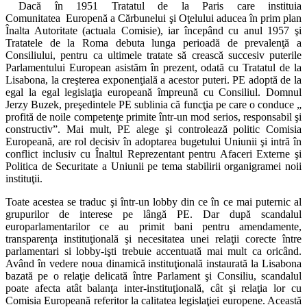
Dacă în 1951 Tratatul de la Paris care instituia
Comunitatea Europenă a Cărbunelui şi Oţelului aducea în prim plan
Înalta Autoritate (actuala Comisie), iar începând cu anul 1957 şi
Tratatele de la Roma debuta lunga perioadă de prevalenţă a
Consiliului, pentru ca ultimele tratate să crească succesiv puterile
Parlamentului European asistăm în prezent, odată cu Tratatul de la
Lisabona, la creşterea exponenţială a acestor puteri. PE adoptă de la
egal la egal legislaţia europeană împreună cu Consiliul. Domnul
Jerzy Buzek, preşedintele PE sublinia că funcţia pe care o conduce „
profită de noile competenţe primite într-un mod serios, responsabil şi
constructiv”. Mai mult, PE alege şi controlează politic Comisia
Europeană, are rol decisiv în adoptarea bugetului Uniunii şi intră în
conflict inclusiv cu Înaltul Reprezentant pentru Afaceri Externe şi
Politica de Securitate a Uniunii pe tema stabilirii organigramei noii
instituţii.
Toate acestea se traduc şi într-un lobby din ce în ce mai puternic al
grupurilor de interese pe lângă PE. Dar după scandalul
europarlamentarilor ce au primit bani pentru amendamente,
transparenţa instituţională şi necesitatea unei relaţii corecte între
parlamentari si lobby-işti trebuie accentuată mai mult ca oricând.
Având în vedere noua dinamică instituţională instaurată la Lisabona
bazată pe o relaţie delicată între Parlament şi Consiliu, scandalul
poate afecta atât balanţa inter-instituţională, cât şi relaţia lor cu
Comisia Europeană referitor la calitatea legislaţiei europene. Această