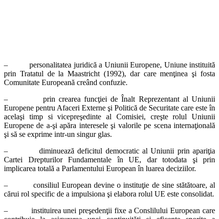
– personalitatea juridică a Uniunii Europene, Uniune instituită
prin Tratatul de la Maastricht (1992), dar care menţinea şi fosta
Comunitate Europeană creând confuzie.
– prin crearea funcţiei de Înalt Reprezentant al Uniunii
Europene pentru Afaceri Externe şi Politică de Securitate care este în
acelaşi timp si vicepreşedinte al Comisiei, creşte rolul Uniunii
Europene de a-şi apăra interesele şi valorile pe scena internaţională
şi să se exprime intr-un singur glas.
– diminuează deficitul democratic al Uniunii prin apariţia
Cartei Drepturilor Fundamentale în UE, dar totodata şi prin
implicarea totală a Parlamentului European în luarea deciziilor.
– consiliul European devine o instituţie de sine stătătoare, al
cărui rol specific de a impulsiona şi elabora rolul UE este consolidat.
– instituirea unei preşedenţii fixe a Conslilului European care