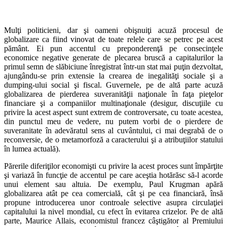
Mulţi politicieni, dar şi oameni obişnuiţi acuză procesul de
globalizare ca fiind vinovat de toate relele care se petrec pe acest
pământ. Ei pun accentul cu preponderenţă pe consecinţele
economice negative generate de plecarea bruscă a capitalurilor la
primul semn de slăbiciune înregistrat într-un stat mai puţin dezvoltat,
ajungându-se prin extensie la crearea de inegalităţi sociale şi a
dumping-ului social şi fiscal. Guvernele, pe de altă parte acuză
globalizarea de pierderea suveranităţii naţionale în faţa pieţelor
financiare şi a companiilor multinaţionale (desigur, discuţiile cu
privire la acest aspect sunt extrem de controversate, cu toate acestea,
din punctul meu de vedere, nu putem vorbi de o pierdere de
suveranitate în adevăratul sens al cuvântului, ci mai degrabă de o
reconversie, de o metamorfoză a caracterului şi a atribuţiilor statului
în lumea actuală).
Părerile diferiţilor economişti cu privire la acest proces sunt împărţite
şi variază în funcţie de accentul pe care aceştia hotărăsc să-l acorde
unui element sau altuia. De exemplu, Paul Krugman apără
globalizarea atât pe cea comercială, cât şi pe cea financiară, însă
propune introducerea unor controale selective asupra circulaţiei
capitalului la nivel mondial, cu efect în evitarea crizelor. Pe de altă
parte, Maurice Allais, economistul francez câştigător al Premiului