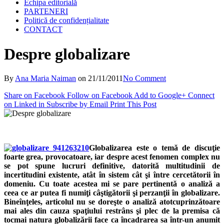
Echipa editorială
PARTENERI
Politică de confidențialitate
CONTACT
Despre globalizare
By
Ana Maria Naiman
on
21/11/2011
No Comment
Share on Facebook
Follow on Facebook
Add to Google+
Connect
on Linked in
Subscribe by Email
Print This Post
Globalizarea este o temă de discuţie
foarte grea, provocatoare, iar despre acest fenomen complex nu
se pot spune lucruri definitive, datorită multitudinii de
incertitudini existente, atât în sistem cât şi între cercetătorii în
domeniu. Cu toate acestea mi se pare pertinentă o analiză a
ceea ce ar putea fi numiţi câştigătorii şi perzanţii în globalizare.
Bineînţeles, articolul nu se doreşte o analiză atotcuprinzătoare
mai ales din cauza spaţiului restrâns şi plec de la premisa că
tocmai natura globalizării face ca încadrarea sa într-un anumit