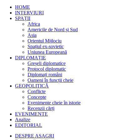
HOME
INTERVIURI
SPAȚII
Africa
Americile de Nord și Sud
Asia
Orientul Mijlociu
Spațiul ex-sovietic
Uniunea Europeană
DIPLOMAȚIE
Greșeli diplomatice
Protocol diplomatic
Diplomați români
Oameni în funcții cheie
GEOPOLITICĂ
Conflicte
Concepte
Evenimente cheie în istorie
Recenzii cărți
EVENIMENTE
Analize
EDITORIAL
DESPRE ASAGRI