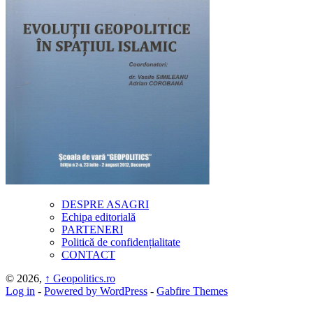
DESPRE ASAGRI
Echipa editorială
PARTENERI
Politică de confidențialitate
CONTACT
© 2026,
↑
Geopolitics.ro
Log in
-
Powered by WordPress
-
Gabfire Themes