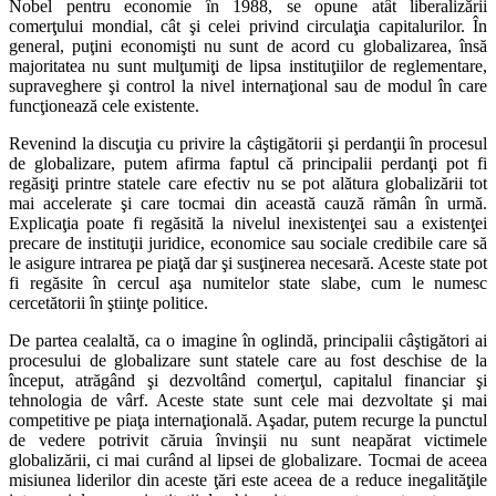
Nobel pentru economie în 1988, se opune atât liberalizării
comerţului mondial, cât şi celei privind circulaţia capitalurilor. În
general, puţini economişti nu sunt de acord cu globalizarea, însă
majoritatea nu sunt mulţumiţi de lipsa instituţiilor de reglementare,
supraveghere şi control la nivel internaţional sau de modul în care
funcţionează cele existente.
Revenind la discuţia cu privire la câştigătorii şi perdanţii în procesul
de globalizare, putem afirma faptul că principalii perdanţi pot fi
regăsiţi printre statele care efectiv nu se pot alătura globalizării tot
mai accelerate şi care tocmai din această cauză rămân în urmă.
Explicaţia poate fi regăsită la nivelul inexistenţei sau a existenţei
precare de instituţii juridice, economice sau sociale credibile care să
le asigure intrarea pe piaţă dar şi susţinerea necesară. Aceste state pot
fi regăsite în cercul aşa numitelor state slabe, cum le numesc
cercetătorii în ştiinţe politice.
De partea cealaltă, ca o imagine în oglindă, principalii câştigători ai
procesului de globalizare sunt statele care au fost deschise de la
început, atrăgând şi dezvoltând comerţul, capitalul financiar şi
tehnologia de vârf. Aceste state sunt cele mai dezvoltate şi mai
competitive pe piaţa internaţională. Aşadar, putem recurge la punctul
de vedere potrivit căruia învinşii nu sunt neapărat victimele
globalizării, ci mai curând al lipsei de globalizare. Tocmai de aceea
misiunea liderilor din aceste ţări este aceea de a reduce inegalităţile