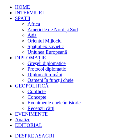
HOME
INTERVIURI
SPAȚII
Africa
Americile de Nord și Sud
Asia
Orientul Mijlociu
Spațiul ex-sovietic
Uniunea Europeană
DIPLOMAȚIE
Greșeli diplomatice
Protocol diplomatic
Diplomați români
Oameni în funcții cheie
GEOPOLITICĂ
Conflicte
Concepte
Evenimente cheie în istorie
Recenzii cărți
EVENIMENTE
Analize
EDITORIAL
DESPRE ASAGRI