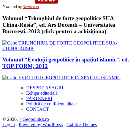
Powered by
Newsman
Volumul “Triunghiul de forţe geopolitice SUA-
China-Rusia”, ed. Ars Docendi – Universitatea
Bucureşti, 2013 (click pentru a achiziţiona)
Volumul “Evoluții geopolitice în spațiul islamic”, ed.
TOP FORM, 2012
DESPRE ASAGRI
Echipa editorială
PARTENERI
Politică de confidențialitate
CONTACT
© 2026,
↑
Geopolitics.ro
Log in
-
Powered by WordPress
-
Gabfire Themes